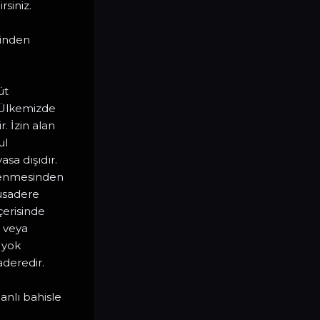
rsiniz.
ğinden
üt
. Ülkemizde
. İzin alan
ul
sa dışıdır.
şlenmesinden
müsadere
erisinde
a veya
 yok
deredir.
anlı bahisle