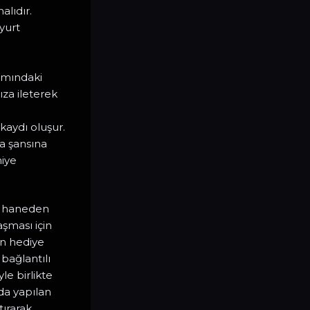
alıdır.
 yurt
samındaki
ıza ileterek
 kaydı oluşur.
a şansına
miye
10 haneden
aşması için
n hediye
 bağlantılı
le birlikte
da yapılan
tırarak