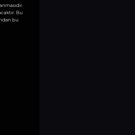
anmasıdır.
acaktır. Bu
ından bu