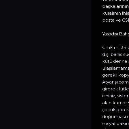
başkalarının
kuralının ihl
posta ve GSM
Yasadışı Bah
Cmk m.134 d
dışı bahis su
kütüklerine 
ulaşılamama
gerekli kopya
Atyarışı.com
girerek lütf
izniniz, sis
alan kumar 
çocukların 
doğurması ol
sosyal bakı