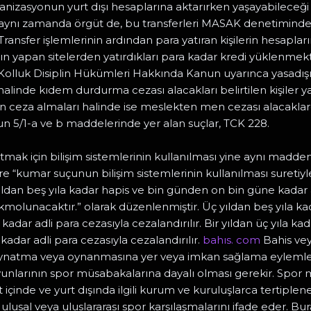
ganizasyonun yurt dışı hesaplarına aktarırken yaşayabileceği 
i, aynı zamanda örgüt de, bu transferleri MASAK denetimind
ransfer işlemlerinin ardından para yatıran kişilerin hesapları
ın yapan sitelerden yatırdıkları para kadar kredi yüklenmek
 Kolluk Disiplin Hükümleri Hakkında Kanun uyarınca yasadışı
alinde kıdem durdurma cezası alacakları belirtilen kişiler ya
 ceza almaları halinde ise meslekten men cezası alacaklard
un 5/1-a ve b maddelerinde yer alan suçlar, TCK 228.
ak için bilişim sistemlerinin kullanılması yine aynı madden
re “kumar suçunun bilişim sistemlerinin kullanılması suretiyl
ıldan beş yıla kadar hapis ve bin günden on bin güne kadar 
molunacaktır.” olarak düzenlenmiştir. Üç yıldan beş yıla ka
adar adli para cezasıyla cezalandırılır. Bir yıldan üç yıla ka
kadar adli para cezasıyla cezalandırılır.
bahıs. com
Bahis vey
oynatma veya oynanmasına yer veya imkan sağlama eylemler
unlarının spor müsabakalarına dayalı olması gerekir. Spor
 içinde ve yurt dışında ilgili kurum ve kuruluşlarca tertiplen
, ulusal veya uluslararası spor karşılaşmalarını ifade eder. B