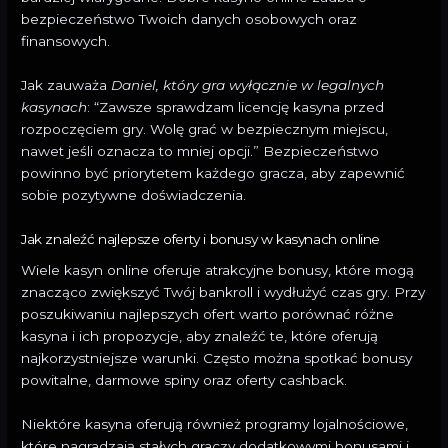
bezpieczeństwo Twoich danych osobowych oraz
finansowych.
Jak zauważa
Daniel, który gra wyłącznie w legalnych
kasynach
: “Zawsze sprawdzam licencję kasyna przed
rozpoczęciem gry. Wolę grać w bezpiecznym miejscu,
nawet jeśli oznacza to mniej opcji.” Bezpieczeństwo
powinno być priorytetem każdego gracza, aby zapewnić
sobie pozytywne doświadczenia.
Jak znaleźć najlepsze oferty i bonusy w kasynach online
Wiele kasyn online oferuje atrakcyjne bonusy, które mogą
znacząco zwiększyć Twój bankroll i wydłużyć czas gry. Przy
poszukiwaniu najlepszych ofert warto porównać różne
kasyna i ich propozycje, aby znaleźć te, które oferują
najkorzystniejsze warunki. Często można spotkać bonusy
powitalne, darmowe spiny oraz oferty cashback.
Niektóre kasyna oferują również programy lojalnościowe,
które nagradzają stałych graczy dodatkowymi bonusami i