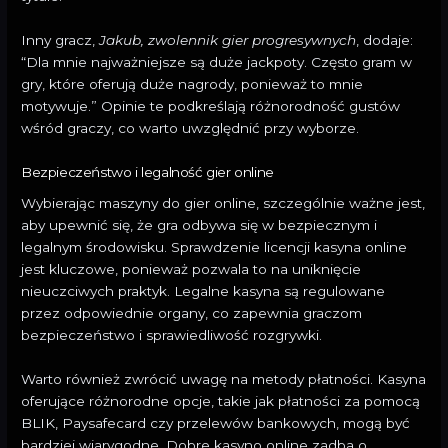
Inny gracz,
Jakub, zwolennik gier progresywnych
, dodaje:
“Dla mnie najważniejsze są duże jackpoty. Często gram w
gry, które oferują duże nagrody, ponieważ to mnie
motywuje.” Opinie te podkreślają różnorodność gustów
wśród graczy, co warto uwzględnić przy wyborze.
Bezpieczeństwo i legalność gier online
Wybierając maszyny do gier online, szczególnie ważne jest,
aby upewnić się, że gra odbywa się w bezpiecznym i
legalnym środowisku. Sprawdzenie licencji kasyna online
jest kluczowe, ponieważ pozwala to na uniknięcie
nieuczciwych praktyk. Legalne kasyna są regulowane
przez odpowiednie organy, co zapewnia graczom
bezpieczeństwo i sprawiedliwość rozgrywki.
Warto również zwrócić uwagę na metody płatności. Kasyna
oferujące różnorodne opcje, takie jak płatności za pomocą
BLIK, Paysafecard czy przelewów bankowych, mogą być
bardziej wiarygodne. Dobre kasyno online zadba o