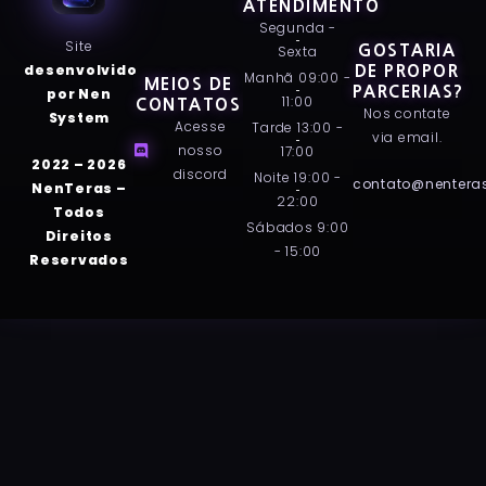
ATENDIMENTO
Segunda -
Site
Sexta
GOSTARIA
desenvolvido
DE PROPOR
Manhã 09:00 -
MEIOS DE
PARCERIAS?
por Nen
11:00
CONTATOS
Nos contate
System
Acesse
Tarde 13:00 -
via email.
nosso
17:00
2022 – 2026
discord
Noite 19:00 -
contato@nentera
NenTeras –
22:00
Todos
Sábados 9:00
Direitos
- 15:00
Reservados