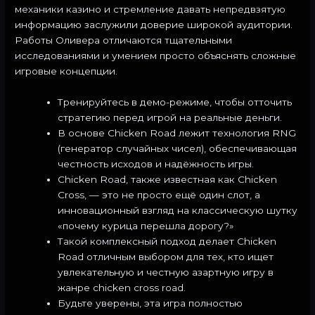
механики казино и стремление давать непредвзятую
информацию заслужили доверие широкой аудитории.
Работы Оливера отличаются тщательными
исследованиями и умением просто объяснять сложные
игровые концепции.
Тренируйтесь в демо-режиме, чтобы отточить
стратегию перед игрой на реальные деньги.
В основе Chicken Road лежит технология RNG
(генератор случайных чисел), обеспечивающая
честность исходов и надёжность игры.
Chicken Road, также известная как Chicken
Cross, — это не просто ещё один слот, а
инновационный взгляд на классическую шутку
«почему курица перешла дорогу?»
Такой комплексный подход делает Chicken
Road отличным выбором для тех, кто ищет
увлекательную и честную азартную игру в
жанре chicken cross road.
Будьте уверены, эта игра полностью