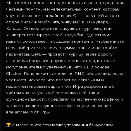
Макгрегор продолжает вдохновлять игроков, предлагая
честный, понятный и увлекательный контент, который
улучшает их опыт онлайн-игры. Он — опытный автор в
сфере онлайн-гемблинга, живущий в Ванкувере,
Канада. Оливер окончил факультет журналистики
Университета Британской Колумбии, где отточил
навыки репортажей и создания контента. Чтобы начать
игру, выберите желаемую сумму ставки и настройте
параметры. Цель — провести курицу через дорогу,
активируя бонусные раунды и множители, которые
могут значительно увеличить выигрыш. В основе
Chicken Road лежит технология RNG, обеспечивающая
честность исходов, что делает её легальным и
надёжным игровым вариантом. Игра разработана с
учётом как визуальной составляющей, так и
функциональности, предлагая качественную графику и
захватывающие звуковые эффекты, усиливающие
впечатления от игры.
2. Используйте стратегию управления банкроллом