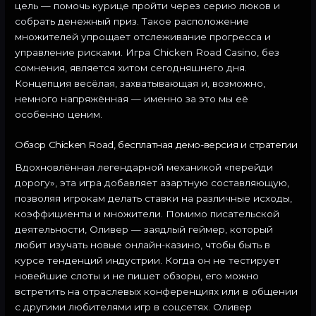
цель — помочь курице пройти через серию люков и
собрать денежный приз. Такое расположение
множителей упрощает отслеживание прогресса и
управление рисками. Игра Chicken Road Casino, без
сомнения, является хитом сегодняшнего дня.
Концепция весёлая, захватывающая и, возможно,
немного напряжённая — именно за это мы её
особенно ценим.
Обзор Chicken Road, бесплатная демо-версия и стратегии
Вдохновлённая легендарной механикой «перейди
дорогу», эта игра добавляет азартную составляющую,
позволяя игрокам делать ставки на различные исходы,
коэффициенты и множители. Помимо писательской
деятельности, Оливер — заядлый геймер, который
любит изучать новые онлайн-казино, чтобы быть в
курсе тенденций индустрии. Когда он не тестирует
новейшие слоты и не пишет обзоры, его можно
встретить на отраслевых конференциях или в общении
с другими любителями игр в соцсетях. Оливер