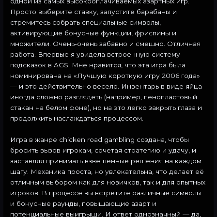
одной из самых высокооплачиваемых азартных игр.
Просто выберите ставку, запустите барабаны и
стремитесь собрать специальные символы,
активирующие бонусные функции, фриспины и
множители. Очень-очень забавно и смешно. Отличная
работа. Впервые я увидела встроенную систему
подсказок в AGS. Мне нравится, что эта игра была
номинирована на «Лучшую короткую игру 2006 года»
— и это действительно весело. Инвентарь в виде яйца
иногда сложно разглядеть (например, пенопластовый
стакан на белом фоне), но на это легко закрыть глаза и
продолжить наслаждаться процессом.
Игра в жанре chicken road gambling создана, чтобы
бросить вызов игрокам, сочетая стратегию и удачу, и
заставляя принимать взвешенные решения на каждом
шагу. Механика проста, но увлекательна, что делает её
отличным выбором как для новичков, так и для опытных
игроков. В процессе вы встретите различные символы
и бонусные раунды, повышающие азарт и
потенциальные выигрыши. И ответ однозначный — да,