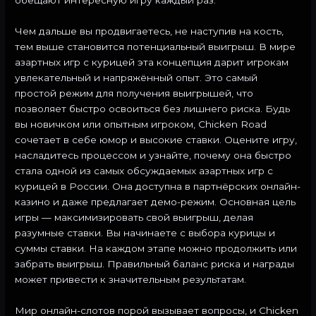
обещают интересную игру каждый раз.
Чем дальше вы продвигаетесь, не наступив на кость,
тем выше становится потенциальный выигрыш. В мире
азартных игр с курицей эта концепция дарит игрокам
увлекательный и напряжённый опыт. Это самый
простой режим для получения выигрышей, что
позволяет быстро освоиться без лишнего риска. Будь
вы новичком или опытным игроком, Chicken Road
сочетает в себе юмор и высокие ставки. Оцените игру,
насладитесь процессом и узнайте, почему она быстро
стала одной из самых обсуждаемых азартных игр с
курицей в России. Она доступна в партнёрских онлайн-
казино и даже предлагает демо-режим. Основная цель
игры — максимизировать свой выигрыш, делая
разумные ставки. Вы начинаете с выбора курицы и
суммы ставки. На каждом этапе можно продолжить или
забрать выигрыш. Правильный баланс риска и награды
может привести к значительным результатам.
Мир онлайн-слотов порой вызывает вопросы, и Chicken