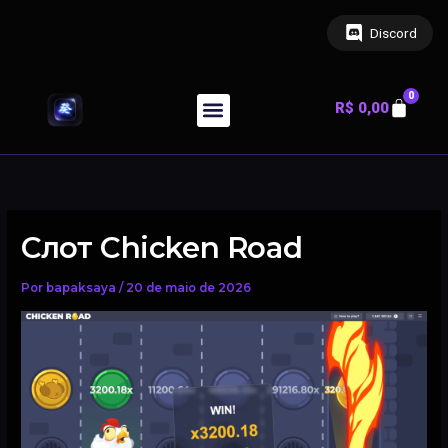
Ir
para
Discord
o
conteúdo
0
Carrin
Menu
R$
0,00
Слот Chicken Road
Por
bapaksaya
/
20 de maio de 2026