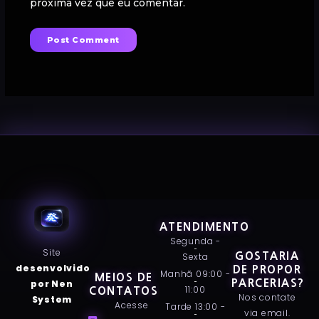
próxima vez que eu comentar.
ATENDIMENTO
Segunda -
Site
Sexta
GOSTARIA
desenvolvido
DE PROPOR
Manhã 09:00 -
MEIOS DE
PARCERIAS?
por Nen
11:00
CONTATOS
Nos contate
System
Acesse
Tarde 13:00 -
via email.