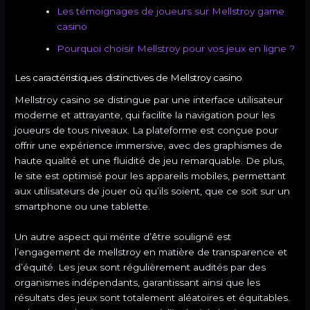
Les témoignages de joueurs sur Mellstroy game
casino
Pourquoi choisir Mellstroy pour vos jeux en ligne ?
Les caractéristiques distinctives de Mellstroy casino
Mellstroy casino se distingue par une interface utilisateur
moderne et attrayante, qui facilite la navigation pour les
joueurs de tous niveaux. La plateforme est conçue pour
offrir une expérience immersive, avec des graphismes de
haute qualité et une fluidité de jeu remarquable. De plus,
le site est optimisé pour les appareils mobiles, permettant
aux utilisateurs de jouer où qu’ils soient, que ce soit sur un
smartphone ou une tablette.
Un autre aspect qui mérite d’être souligné est
l’engagement de mellstroy en matière de transparence et
d’équité. Les jeux sont régulièrement audités par des
organismes indépendants, garantissant ainsi que les
résultats des jeux sont totalement aléatoires et équitables.