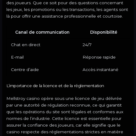
des joueurs. Que ce soit pour des questions concernant
les jeux, les promotions ou les transactions, les agents sont
là pour offrir une assistance professionnelle et courtoise.
Canal de communication
Disponibilité
Chat en direct
24/7
E-mail
Réponse rapide
Centre d’aide
Accès instantané
L’importance de la licence et de la réglementation
Mellstroy casino opère sous une licence de jeu délivrée
par une autorité de régulation reconnue, ce qui garantit
que les opérations du site sont légales et conformes aux
normes de l’industrie. Cette licence est essentielle pour
assurer la confiance des joueurs, car elle signifie que le
casino respecte des réglementations strictes en matière