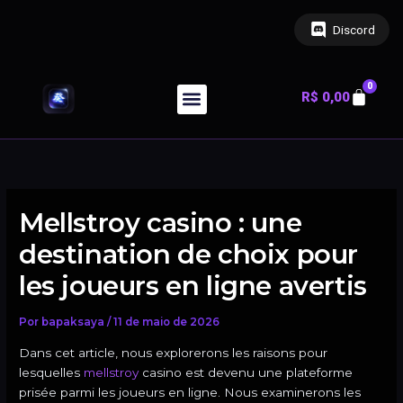
Ir
para
Discord
o
conteúdo
0
Carrin
Menu
R$
0,00
Mellstroy casino : une
destination de choix pour
les joueurs en ligne avertis
Por
bapaksaya
/
11 de maio de 2026
Dans cet article, nous explorerons les raisons pour
lesquelles
mellstroy
casino est devenu une plateforme
prisée parmi les joueurs en ligne. Nous examinerons les