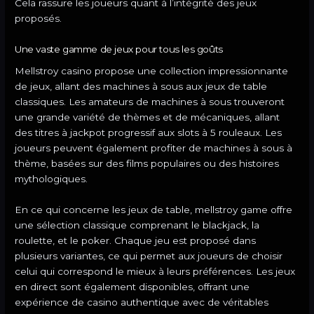
Cela rassure les joueurs quant à l’intégrité des jeux
proposés.
Une vaste gamme de jeux pour tous les goûts
Mellstroy casino propose une collection impressionnante
de jeux, allant des machines à sous aux jeux de table
classiques. Les amateurs de machines à sous trouveront
une grande variété de thèmes et de mécaniques, allant
des titres à jackpot progressif aux slots à 5 rouleaux. Les
joueurs peuvent également profiter de machines à sous à
thème, basées sur des films populaires ou des histoires
mythologiques.
En ce qui concerne les jeux de table, mellstroy game offre
une sélection classique comprenant le blackjack, la
roulette, et le poker. Chaque jeu est proposé dans
plusieurs variantes, ce qui permet aux joueurs de choisir
celui qui correspond le mieux à leurs préférences. Les jeux
en direct sont également disponibles, offrant une
expérience de casino authentique avec de véritables