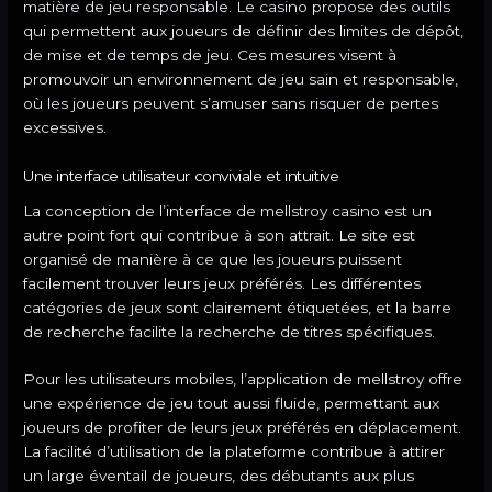
matière de jeu responsable. Le casino propose des outils
qui permettent aux joueurs de définir des limites de dépôt,
de mise et de temps de jeu. Ces mesures visent à
promouvoir un environnement de jeu sain et responsable,
où les joueurs peuvent s’amuser sans risquer de pertes
excessives.
Une interface utilisateur conviviale et intuitive
La conception de l’interface de mellstroy casino est un
autre point fort qui contribue à son attrait. Le site est
organisé de manière à ce que les joueurs puissent
facilement trouver leurs jeux préférés. Les différentes
catégories de jeux sont clairement étiquetées, et la barre
de recherche facilite la recherche de titres spécifiques.
Pour les utilisateurs mobiles, l’application de mellstroy offre
une expérience de jeu tout aussi fluide, permettant aux
joueurs de profiter de leurs jeux préférés en déplacement.
La facilité d’utilisation de la plateforme contribue à attirer
un large éventail de joueurs, des débutants aux plus