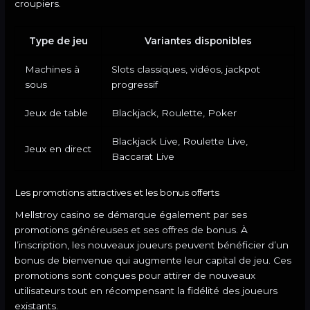
croupiers.
Type de jeu
Variantes disponibles
Machines à
Slots classiques, vidéos, jackpot
sous
progressif
Jeux de table
Blackjack, Roulette, Poker
Blackjack Live, Roulette Live,
Jeux en direct
Baccarat Live
Les promotions attractives et les bonus offerts
Mellstroy casino se démarque également par ses
promotions généreuses et ses offres de bonus. À
l’inscription, les nouveaux joueurs peuvent bénéficier d’un
bonus de bienvenue qui augmente leur capital de jeu. Ces
promotions sont conçues pour attirer de nouveaux
utilisateurs tout en récompensant la fidélité des joueurs
existants.