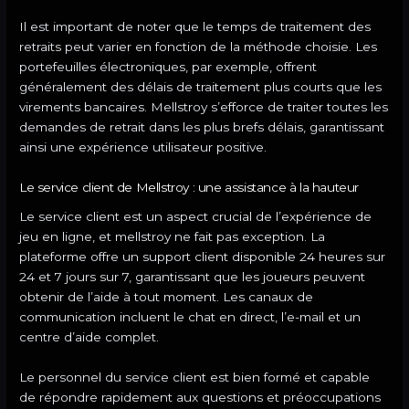
Il est important de noter que le temps de traitement des
retraits peut varier en fonction de la méthode choisie. Les
portefeuilles électroniques, par exemple, offrent
généralement des délais de traitement plus courts que les
virements bancaires. Mellstroy s’efforce de traiter toutes les
demandes de retrait dans les plus brefs délais, garantissant
ainsi une expérience utilisateur positive.
Le service client de Mellstroy : une assistance à la hauteur
Le service client est un aspect crucial de l’expérience de
jeu en ligne, et mellstroy ne fait pas exception. La
plateforme offre un support client disponible 24 heures sur
24 et 7 jours sur 7, garantissant que les joueurs peuvent
obtenir de l’aide à tout moment. Les canaux de
communication incluent le chat en direct, l’e-mail et un
centre d’aide complet.
Le personnel du service client est bien formé et capable
de répondre rapidement aux questions et préoccupations