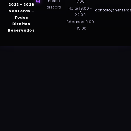
nosso
17:00
2022 – 2026
discord
Noite 19:00 -
contato@nentera
NenTeras –
22:00
Todos
Sábados 9:00
Direitos
- 15:00
Reservados