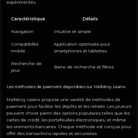
expérimentés.
Caractéristique
Détails
Navigation
Intuitive et simple
Compatibilité
Application optimisée pour
mobile
smartphones et tablettes
Recherche de
Barre de recherche et filtres
jeux
Les méthodes de paiement disponibles sur Mellstroy casino
Mellstroy casino propose une variété de méthodes de
paiement pour faciliter les dépôts et les retraits. Les joueurs
peuvent choisir parmi des options populaires telles que les
cartes de crédit, les portefeuilles électroniques, et même
les virements bancaires. Chaque méthode est conçue pour
offrir des transactions rapides et sécurisées.