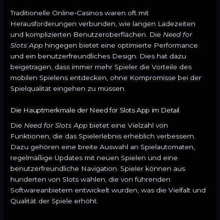
Traditionelle Online-Casinos waren oft mit
Herausforderungen verbunden, wie langen Ladezeiten
und komplizierten Benutzeroberflächen. Die
Need for
Slots App
hingegen bietet eine optimierte Performance
und ein benutzerfreundliches Design. Dies hat dazu
beigetragen, dass immer mehr Spieler die Vorteile des
mobilen Spielens entdecken, ohne Kompromisse bei der
Spielqualität eingehen zu müssen.
Die Hauptmerkmale der Need for Slots App im Detail
Die
Need for Slots App
bietet eine Vielzahl von
Funktionen, die das Spielerlebnis erheblich verbessern.
Dazu gehören eine breite Auswahl an Spielautomaten,
regelmäßige Updates mit neuen Spielen und eine
benutzerfreundliche Navigation. Spieler können aus
hunderten von Slots wählen, die von führenden
Softwareanbietern entwickelt wurden, was die Vielfalt und
Qualität der Spiele erhöht.