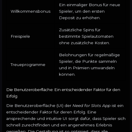
Ein einmaliger Bonus für neue
Willkommensbonus
Spieler, um den ersten
Deposit zu erhöhen.
Zusätzliche Spins für
Freispiele
bestimmte Spielautomaten
ohne zusätzliche Kosten.
Belohnungen für regelmäßige
Spieler, die Punkte sammeln
Treueprogramme
und in Prämien umwandeln
können.
Die Benutzeroberfläche: Ein entscheidender Faktor für den
Erfolg
Die Benutzeroberfläche (UI) der
Need for Slots App
ist ein
entscheidender Faktor für deren Erfolg. Eine
ansprechende und intuitive UI sorgt dafür, dass Spieler sich
schnell zurechtfinden und ein angenehmes Erlebnis
genießen. Die Gestaltung ist so optimiert, dass alle