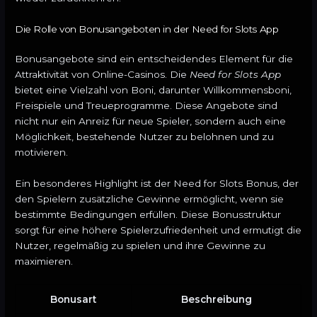
Die Rolle von Bonusangeboten in der Need for Slots App
Bonusangebote sind ein entscheidendes Element für die
Attraktivität von Online-Casinos. Die
Need for Slots App
bietet eine Vielzahl von Boni, darunter Willkommensboni,
Freispiele und Treueprogramme. Diese Angebote sind
nicht nur ein Anreiz für neue Spieler, sondern auch eine
Möglichkeit, bestehende Nutzer zu belohnen und zu
motivieren.
Ein besonderes Highlight ist der Need for Slots Bonus, der
den Spielern zusätzliche Gewinne ermöglicht, wenn sie
bestimmte Bedingungen erfüllen. Diese Bonusstruktur
sorgt für eine höhere Spielerzufriedenheit und ermutigt die
Nutzer, regelmäßig zu spielen und ihre Gewinne zu
maximieren.
Bonusart
Beschreibung