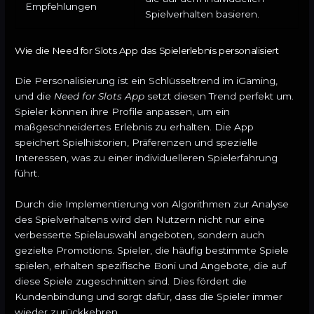
Empfehlungen
Spielverhalten basieren.
Wie die Need for Slots App das Spielerlebnis personalisiert
Die Personalisierung ist ein Schlüsseltrend im iGaming,
und die
Need for Slots App
setzt diesen Trend perfekt um.
Spieler können ihre Profile anpassen, um ein
maßgeschneidertes Erlebnis zu erhalten. Die App
speichert Spielhistorien, Präferenzen und spezielle
Interessen, was zu einer individuelleren Spielerfahrung
führt.
Durch die Implementierung von Algorithmen zur Analyse
des Spielverhaltens wird den Nutzern nicht nur eine
verbesserte Spielauswahl angeboten, sondern auch
gezielte Promotions. Spieler, die häufig bestimmte Spiele
spielen, erhalten spezifische Boni und Angebote, die auf
diese Spiele zugeschnitten sind. Dies fördert die
Kundenbindung und sorgt dafür, dass die Spieler immer
wieder zurückkehren.