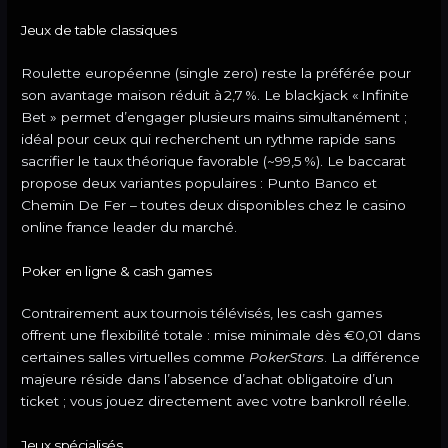
Jeux de table classiques
Roulette européenne (single zero) reste la préférée pour
son avantage maison réduit à 2,7 %. Le blackjack « Infinite
Bet » permet d’engager plusieurs mains simultanément ;
idéal pour ceux qui recherchent un rythme rapide sans
sacrifier le taux théorique favorable (~99,5 %). Le baccarat
propose deux variantes populaires : Punto Banco et
Chemin De Fer – toutes deux disponibles chez le casino
online france leader du marché.
Poker en ligne & cash games
Contrairement aux tournois télévisés, les cash games
offrent une flexibilité totale : mise minimale dès €0,01 dans
certaines salles virtuelles comme
PokerStars
. La différence
majeure réside dans l’absence d’achat obligatoire d’un
ticket ; vous jouez directement avec votre bankroll réelle.
Jeux spécialisés