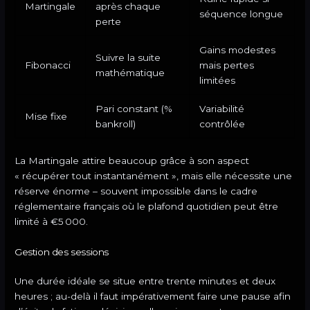
Martingale
après chaque
séquence longue
perte
Gains modestes
Suivre la suite
Fibonacci
mais pertes
mathématique
limitées
Pari constant (%
Variabilité
Mise fixe
bankroll)
contrôlée
La Martingale attire beaucoup grâce à son aspect
« récupérer tout instantanément », mais elle nécessite une
réserve énorme – souvent impossible dans le cadre
réglementaire français où le plafond quotidien peut être
limité à €5 000.
Gestion des sessions
Une durée idéale se situe entre trente minutes et deux
heures ; au-delà il faut impérativement faire une pause afin