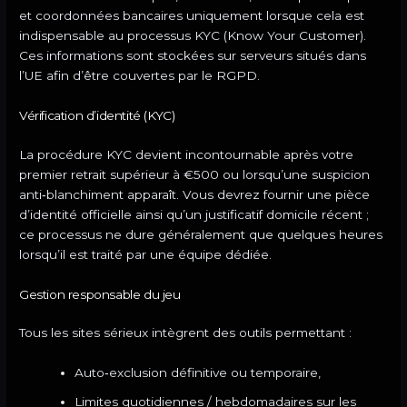
et coordonnées bancaires uniquement lorsque cela est
indispensable au processus KYC (Know Your Customer).
Ces informations sont stockées sur serveurs situés dans
l’UE afin d’être couvertes par le RGPD.
Vérification d’identité (KYC)
La procédure KYC devient incontournable après votre
premier retrait supérieur à €500 ou lorsqu’une suspicion
anti‑blanchiment apparaît. Vous devrez fournir une pièce
d’identité officielle ainsi qu’un justificatif domicile récent ;
ce processus ne dure généralement que quelques heures
lorsqu’il est traité par une équipe dédiée.
Gestion responsable du jeu
Tous les sites sérieux intègrent des outils permettant :
Auto‑exclusion définitive ou temporaire,
Limites quotidiennes / hebdomadaires sur les