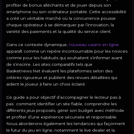
profiter de bonus alléchants et de jouer depuis son
smartphone ou son ordinateur portable. Cette accessibilité
a créé un véritable marché où la concurrence pousse
chaque opérateur à se démarquer par l’innovation, la
variété des paiements et la qualité du service client.
Dans ce contexte dynamique,
nouveau casino en ligne
apparaît comme un repère incontournable pour les novices
comme pour les habitués qui souhaitent s’informer avant
de s’inscrire. Les sites comparatifs tels que
Basketnews.Net évaluent les plateformes selon des
critères rigoureux et publient des revues détaillées qui
aident le joueur à faire un choix éclairé.
Ce guide a pour objectif d’accompagner le lecteur pas à
pas : comment identifier un site fiable, comprendre les
différents jeux proposés, gérer son budget avec méthode
et profiter d’une expérience sécurisée et responsable.
Nous aborderons également les tendances qui façonnent
le futur du jeu en ligne, notamment le live dealer et la