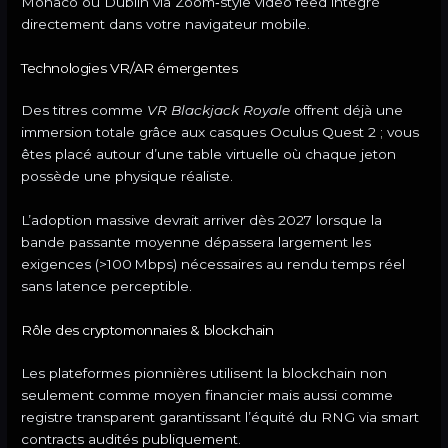
Monaco ou Dublin via Zoom‑style video feed intégré
directement dans votre navigateur mobile.
Technologies VR/AR émergentes
Des titres comme
VR Blackjack Royale
offrent déjà une
immersion totale grâce aux casques Oculus Quest 2 ; vous
êtes placé autour d’une table virtuelle où chaque jeton
possède une physique réaliste.
L’adoption massive devrait arriver dès 2027 lorsque la
bande passante moyenne dépassera largement les
exigences (>100 Mbps) nécessaires au rendu temps réel
sans latence perceptible.
Rôle des cryptomonnaies & blockchain
Les plateformes pionnières utilisent la blockchain non
seulement comme moyen financier mais aussi comme
registre transparent garantissant l’équité du RNG via smart
contracts audités publiquement.