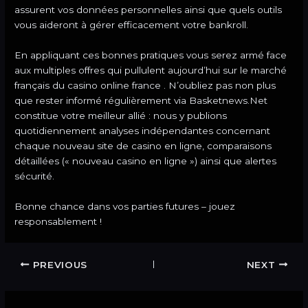
assurent vos données personnelles ainsi que quels outils
vous aideront à gérer efficacement votre bankroll.
En appliquant ces bonnes pratiques vous serez armé face
aux multiples offres qui pullulent aujourd’hui sur le marché
français du casino online france . N’oubliez pas non plus
que rester informé régulièrement via Basketnews.Net
constitue votre meilleur allié : nous y publions
quotidiennement analyses indépendantes concernant
chaque nouveau site de casino en ligne, comparaisons
détaillées (« nouveau casino en ligne ») ainsi que alertes
sécurité.
Bonne chance dans vos parties futures – jouez
responsablement !
PREVIOUS
NEXT