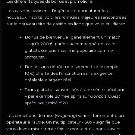
Les différents types de bonus et promotions
Les casinos rivalisent d’ingéniosité pour attirer les
nouveaux inscrits ; voici les formules majeures rencontrées
sur le nouveau site de casino en ligne que vous étudierez.
Bonus de bienvenue : généralement un match
jusqu’à 200 €, parfois accompagné de tours
gratuits sur une machine populaire comme
Starburst
.
Bonus sans dépôt : une somme fixe (exemple :
10 €) offerte dès l’inscription sans exigence
préalable d’argent réel.
Tours gratuits : souvent liés à une série spécifique
– par exemple 20 free spins sur
Gonzo’s Quest
après avoir misé €20.
Les conditions de mise (
wagering
) varient fortement d’un
opérateur à l’autre. Un multiplicateur « 30x » signifie que
vous devez miser trente fois le montant du bonus avant