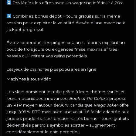
Privilégiez les offres avec un wagering inférieur à 20x.
Combinez bonus dépôt + tours gratuits sur la même
session pour exploiter la volatilité élevée d’une machine à
jackpot progressif.
Évitez cependant les pièges courants : bonus expirant au
bout de trois jours ou exigences “mise maximale” très
basses qui limitent vos gains potentiels.
Les jeux de casino les plus populaires en ligne
Machines à sous vidéo
Les slots dominent le trafic grâce à leurs thèmes variés et
leurs mécaniques innovantes.
Book of Ra Deluxe
propose
un RTP moyen autour de 96 %, tandis que
Mega Joker
offre
jusqu’à 99 % RTP mais avec une volatilité faible adaptée aux
joueurs prudents. Les fonctionnalités bonus – tours gratuits
déclenchés par trois symboles scatter – augmentent
considérablement le gain potentiel.