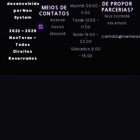
desenvolvido
DE PROPOR
Manhã 09:00 -
MEIOS DE
PARCERIAS?
por Nen
11:00
CONTATOS
Nos contate
System
Acesse
Tarde 13:00 -
via email.
nosso
17:00
2022 – 2026
discord
Noite 19:00 -
contato@nentera
NenTeras –
22:00
Todos
Sábados 9:00
Direitos
- 15:00
Reservados