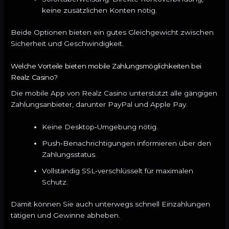
keine zusätzlichen Konten nötig.
Beide Optionen bieten ein gutes Gleichgewicht zwischen
Sicherheit und Geschwindigkeit.
Welche Vorteile bieten mobile Zahlungsmöglichkeiten bei
Realz Casino?
Die mobile App von Realz Casino unterstützt alle gängigen
Zahlungsanbieter, darunter PayPal und Apple Pay.
Keine Desktop‑Umgebung nötig.
Push‑Benachrichtigungen informieren über den
Zahlungsstatus.
Vollständig SSL‑verschlüsselt für maximalen
Schutz.
Damit können Sie auch unterwegs schnell Einzahlungen
tätigen und Gewinne abheben.