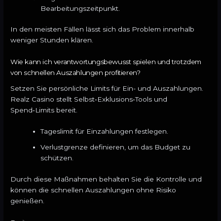
Bearbeitungszeitpunkt.
In den meisten Fällen lässt sich das Problem innerhalb
weniger Stunden klären.
Wie kann ich verantwortungsbewusst spielen und trotzdem
von schnellen Auszahlungen profitieren?
Setzen Sie persönliche Limits für Ein- und Auszahlungen.
Realz Casino stellt Selbst‑Exklusions‑Tools und
Spend‑Limits bereit.
Tageslimit für Einzahlungen festlegen.
Verlustgrenze definieren, um das Budget zu
schützen.
Durch diese Maßnahmen behalten Sie die Kontrolle und
können die schnellen Auszahlungen ohne Risiko
genießen.