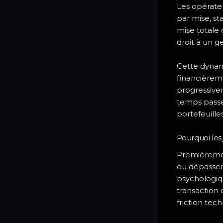
Les opérateu
par mise, s
mise totale 
droit à un g
Cette dynami
financièreme
progressive
temps passé
portefeuille
Pourquoi les
Premièremen
ou dépasser
psychologiq
transaction 
friction tec