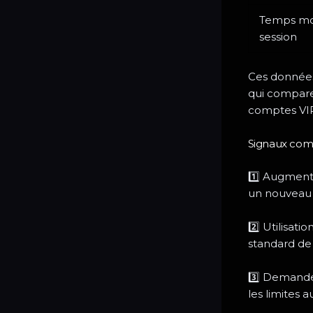
Temps mo
session
Ces données
qui compare
comptes VIP
Signaux com
1️⃣ Augmenta
un nouveau 
2️⃣ Utilisat
standard de
3️⃣ Demande
les limites 