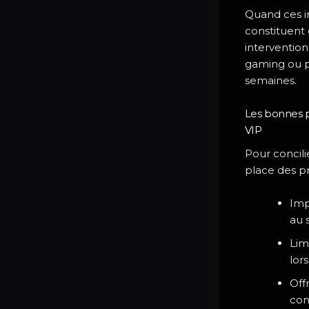
Quand ces i
constituent
intervention
gaming ou p
semaines.
Les bonnes p
VIP
Pour concili
place des p
Imp
au 
Lim
lor
Off
con