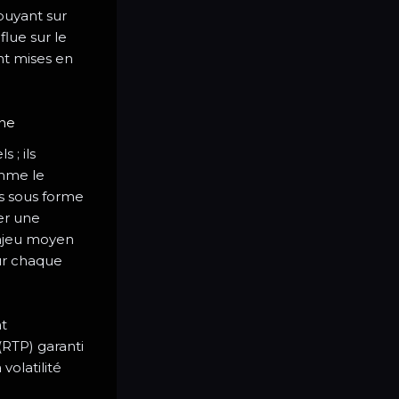
puyant sur
lue sur le
nt mises en
gne
 ; ils
omme le
us sous forme
er une
enjeu moyen
ur chaque
t
(RTP) garanti
volatilité