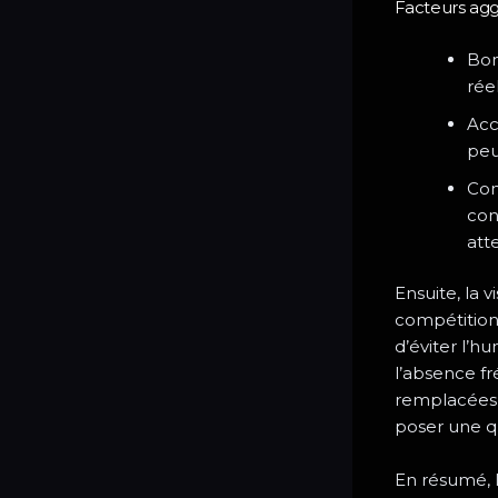
Facteurs agg
Bon
réel
Acc
peu
Com
con
att
Ensuite, la 
compétition 
d’éviter l’h
l’absence fr
remplacées p
poser une qu
En résumé, l