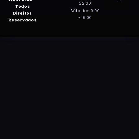
22:00
Todos
Sábados 9:00
Direitos
- 15:00
Reservados