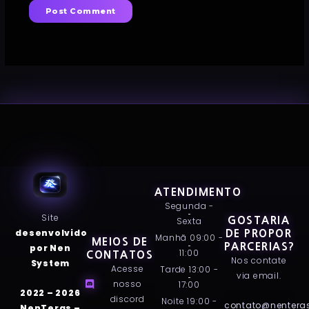
ATENDIMENTO
Segunda -
Site
Sexta
GOSTARIA
desenvolvido
DE PROPOR
Manhã 09:00 -
MEIOS DE
PARCERIAS?
por Nen
11:00
CONTATOS
Nos contate
System
Acesse
Tarde 13:00 -
via email.
nosso
17:00
2022 – 2026
discord
Noite 19:00 -
contato@nentera
NenTeras –