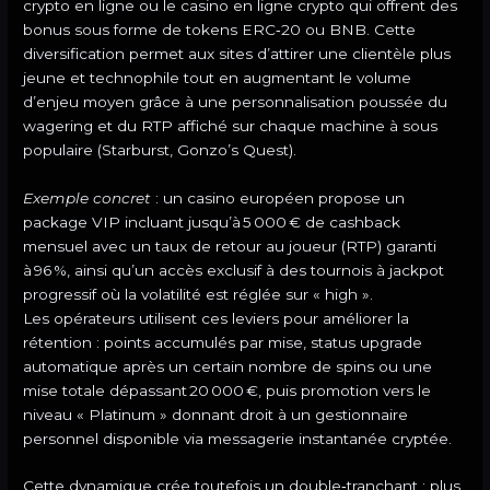
crypto en ligne ou le casino en ligne crypto qui offrent des
bonus sous forme de tokens ERC‑20 ou BNB. Cette
diversification permet aux sites d’attirer une clientèle plus
jeune et technophile tout en augmentant le volume
d’enjeu moyen grâce à une personnalisation poussée du
wagering et du RTP affiché sur chaque machine à sous
populaire (Starburst, Gonzo’s Quest).
Exemple concret
: un casino européen propose un
package VIP incluant jusqu’à 5 000 € de cashback
mensuel avec un taux de retour au joueur (RTP) garanti
à 96 %, ainsi qu’un accès exclusif à des tournois à jackpot
progressif où la volatilité est réglée sur « high ».
Les opérateurs utilisent ces leviers pour améliorer la
rétention : points accumulés par mise, status upgrade
automatique après un certain nombre de spins ou une
mise totale dépassant 20 000 €, puis promotion vers le
niveau « Platinum » donnant droit à un gestionnaire
personnel disponible via messagerie instantanée cryptée.
Cette dynamique crée toutefois un double‑tranchant : plus