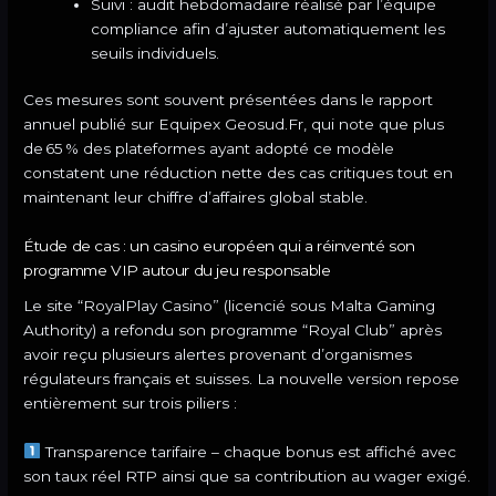
Suivi : audit hebdomadaire réalisé par l’équipe
compliance afin d’ajuster automatiquement les
seuils individuels.
Ces mesures sont souvent présentées dans le rapport
annuel publié sur Equipex Geosud.Fr, qui note que plus
de 65 % des plateformes ayant adopté ce modèle
constatent une réduction nette des cas critiques tout en
maintenant leur chiffre d’affaires global stable.
Étude de cas : un casino européen qui a réinventé son
programme VIP autour du jeu responsable
Le site “RoyalPlay Casino” (licencié sous Malta Gaming
Authority) a refondu son programme “Royal Club” après
avoir reçu plusieurs alertes provenant d’organismes
régulateurs français et suisses. La nouvelle version repose
entièrement sur trois piliers :
Transparence tarifaire – chaque bonus est affiché avec
son taux réel RTP ainsi que sa contribution au wager exigé.