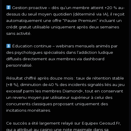
Gestion proactive – dès qu’un membre atteint +20 % au-
dessus du seuil moyen quotidien (déterminé via IA), il reçoit
automatiquement une offre “Pause Premium” incluant un
crédit gratuit utilisable uniquement après deux semaines
sans activité.
Éducation continue – webinars mensuels animés par
des psychologues spécialisés dans l’addiction ludique
diffusés directement aux membres via dashboard
personnalisé.
Résultat chiffré après douze mois : taux de rétention stable
(+8 %), diminution de 40 % des incidents signalés liés au jeu
excessif parmi les membres Diamond+, tout en conservant
un revenu moyen par utilisateur supérieur à celui des
concurrents classiques proposant uniquement des
incitations monétaires.
Ce succès a été largement relayé sur Equipex Geosud.Fr,
qui a attribué au casino une note maximale dans sa