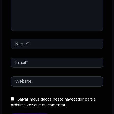
Name*
Email*
Website
Salvar meus dados neste navegador para a
próxima vez que eu comentar.