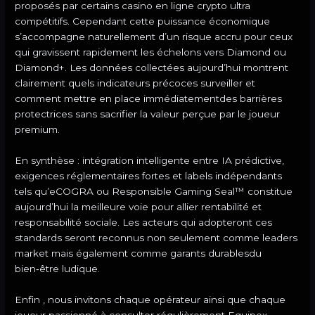
proposés par certains casino en ligne crypto ultra
compétitifs. Cependant cette puissance économique
s’accompagne naturellement d’un risque accru pour ceux
qui gravissent rapidement les échelons vers Diamond ou
Diamond+. Les données collectées aujourd’hui montrent
clairement quels indicateurs précoces surveiller et
comment mettre en place immédiatementdes barrières
protectrices sans sacrifier la valeur perçue par le joueur
premium.
En synthèse : intégration intelligente entre IA prédictive,
exigences réglementaires fortes et labels indépendants
tels qu’eCOGRA ou Responsible Gaming Seal™ constitue
aujourd’hui la meilleure voie pour allier rentabilité et
responsabilité sociale. Les acteurs qui adopteront ces
standards seront reconnus non seulement comme leaders
market mais également comme garants durablesdu
bien‑être ludique.
Enfin , nous invitons chaque opérateur ainsi que chaque
joueur passionné à consulter régulièrement Equipex