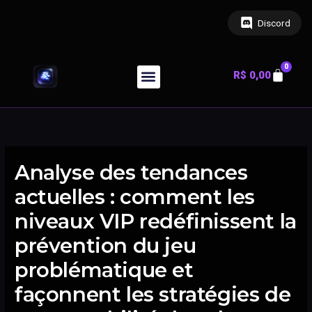
Ir
para
Discord
o
conteúdo
0
Carrin
Menu
R$
0,00
Analyse des tendances
actuelles : comment les
niveaux VIP redéfinissent la
prévention du jeu
problématique et
façonnent les stratégies de