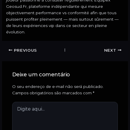
Geosud.Fr, plateforme indépendante qui mesure
objectivement performance vs conformité afin que tous
puissent profiter pleinement — mais surtout sûrement —
de leurs expériences vip dans ce secteur en pleine
évolution.
PREVIOUS
NEXT
Deixe um comentário
O seu endereço de e-mail não será publicado.
Campos obrigatórios são marcados com
*
Digite
aqui...