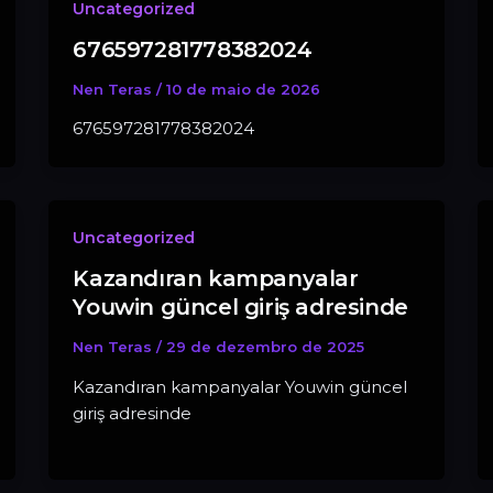
Uncategorized
676597281778382024
Nen Teras
/
10 de maio de 2026
676597281778382024
Uncategorized
Kazandıran kampanyalar
Youwin güncel giriş adresinde
Nen Teras
/
29 de dezembro de 2025
Kazandıran kampanyalar Youwin güncel
giriş adresinde