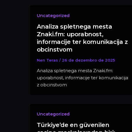
Uncategorized
Analiza spletnega mesta
Znaki.fm: uporabnost,
informacije ter komunikacija z
obcinstvom
Nen Teras
/
26 de dezembro de 2025
Analiza spletnega mesta Znaki.fm:
uporabnost, informacije ter komunikacija
z obcinstvom
Uncategorized
Türkiye’de en güvenilen