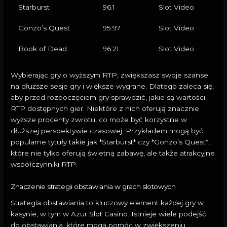
Starburst
96.1
Slot Video
Gonzo’s Quest
95.97
Slot Video
Book of Dead
96.21
Slot Video
Wybierając gry o wyższym RTP, zwiększasz swoje szanse
na dłuższe sesje gry i większe wygrane. Dlatego zaleca się,
aby przed rozpoczęciem gry sprawdzić, jakie są wartości
RTP dostępnych gier. Niektóre z nich oferują znacznie
wyższe procenty zwrotu, co może być korzystne w
dłuższej perspektywie czasowej. Przykładem mogą być
popularne tytuły takie jak *Starburst* czy *Gonzo’s Quest*,
które nie tylko oferują świetną zabawę, ale także atrakcyjne
współczynniki RTP.
Znaczenie strategii obstawiania w grach slotowych
Strategia obstawiania to kluczowy element każdej gry w
kasynie, w tym w Azur Slot Casino. Istnieje wiele podejść
do obstawiania, które mogą pomóc w zwiększeniu