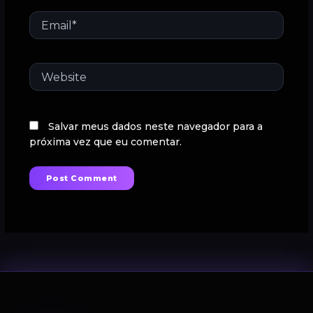
Email*
Website
Salvar meus dados neste navegador para a
próxima vez que eu comentar.