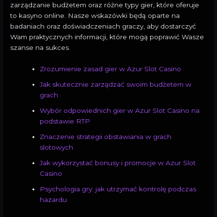
zarządzanie budżetem oraz różne typy gier, które oferuje
to kasyno online. Nasze wskazówki będą oparte na
badaniach oraz doświadczeniach graczy, aby dostarczyć
Wam praktycznych informacji, które mogą poprawić Wasze
szanse na sukces.
Zrozumienie zasad gier w Azur Slot Casino
Jak skutecznie zarządzać swoim budżetem w
grach
Wybór odpowiednich gier w Azur Slot Casino na
podstawie RTP
Znaczenie strategii obstawiania w grach
slotowych
Jak wykorzystać bonusy i promocje w Azur Slot
Casino
Psychologia gry: jak utrzymać kontrolę podczas
hazardu