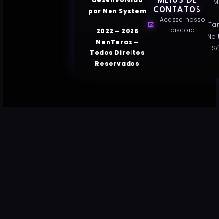
desenvolvido
MEIOS DE
M
CONTATOS
por Nen System
Acesse nosso
Tar
discord
2022 – 2026
Noi
NenTeras –
Sá
Todos Direitos
Reservados