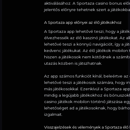
aktiválásához. A Sportaza casino bonus elő
jelentős előnyre tehetnek szert a játékokba
A Sportaza app előnyei az élő játékokhoz
A Sportaza app lehetővé teszi, hogy a játé
élvezhessék az élő kaszinó játékokat. Az al
lehetővé teszi a könnyű navigációt, így a j
kedvenc játékukat. Az élő játékok mobilon 
hiszen a játékosok nem kötődnek a számít
utazás közben is játszhatnak.
Az app számos funkciót kínál, beleértve az 
lehetővé teszi a játékosok számára, hogy in
más játékosokkal. Ezenkívül a Sportaza app 
mindig a legújabb játékokhoz és bónuszokh
casino játékok mobilon történő játszása egy
lehetőséget ad a játékosoknak, hogy bárho
izgalmait.
Visszajelzések és vélemények a Sportaza élő 