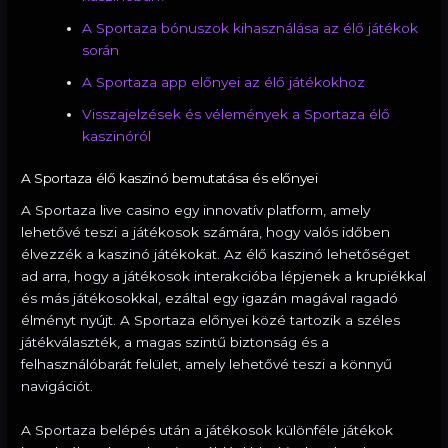
A Sportaza bónuszok kihasználása az élő játékok
során
A Sportaza app előnyei az élő játékokhoz
Visszajelzések és vélemények a Sportaza élő
kaszinóról
A Sportaza élő kaszinó bemutatása és előnyei
A Sportaza live casino egy innovatív platform, amely
lehetővé teszi a játékosok számára, hogy valós időben
élvezzék a kaszinó játékokat. Az élő kaszinó lehetőséget
ad arra, hogy a játékosok interakcióba lépjenek a krupiékkal
és más játékosokkal, ezáltal egy igazán magával ragadó
élményt nyújt. A Sportaza előnyei közé tartozik a széles
játékválaszték, a magas szintű biztonság és a
felhasználóbarát felület, amely lehetővé teszi a könnyű
navigációt.
A Sportaza belépés után a játékosok különféle játékok