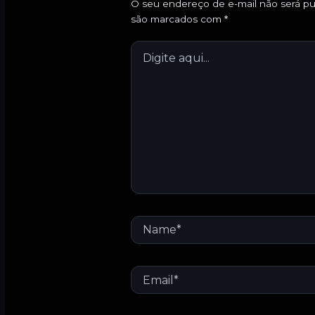
O seu endereço de e-mail não será pu
são marcados com
*
Digite
aqui...
Name*
Email*