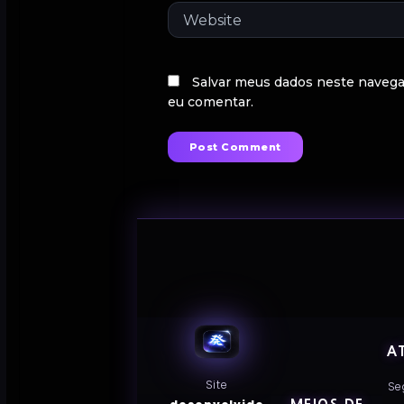
Website
Salvar meus dados neste navega
eu comentar.
A
Site
Se