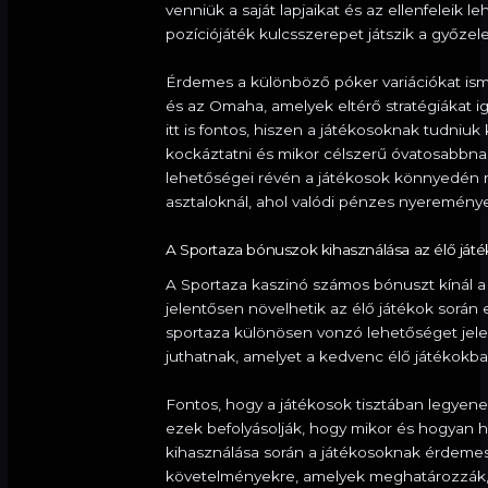
venniük a saját lapjaikat és az ellenfeleik leh
pozíciójáték kulcsszerepet játszik a győze
Érdemes a különböző póker variációkat ism
és az Omaha, amelyek eltérő stratégiákat 
itt is fontos, hiszen a játékosoknak tudniuk
kockáztatni és mikor célszerű óvatosabbnak
lehetőségei révén a játékosok könnyedén 
asztaloknál, ahol valódi pénzes nyereménye
A Sportaza bónuszok kihasználása az élő játé
A Sportaza kaszinó számos bónuszt kínál a
jelentősen növelhetik az élő játékok sorá
sportaza különösen vonzó lehetőséget jelen
juthatnak, amelyet a kedvenc élő játékokba
Fontos, hogy a játékosok tisztában legyenek
ezek befolyásolják, hogy mikor és hogyan 
kihasználása során a játékosoknak érdemes
követelményekre, amelyek meghatározzák, 