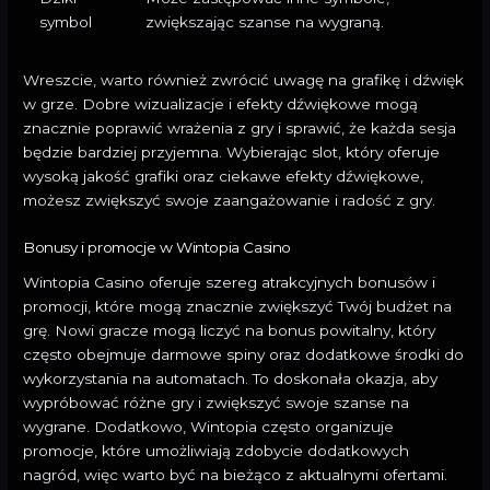
symbol
zwiększając szanse na wygraną.
Wreszcie, warto również zwrócić uwagę na grafikę i dźwięk
w grze. Dobre wizualizacje i efekty dźwiękowe mogą
znacznie poprawić wrażenia z gry i sprawić, że każda sesja
będzie bardziej przyjemna. Wybierając slot, który oferuje
wysoką jakość grafiki oraz ciekawe efekty dźwiękowe,
możesz zwiększyć swoje zaangażowanie i radość z gry.
Bonusy i promocje w Wintopia Casino
Wintopia Casino oferuje szereg atrakcyjnych bonusów i
promocji, które mogą znacznie zwiększyć Twój budżet na
grę. Nowi gracze mogą liczyć na bonus powitalny, który
często obejmuje darmowe spiny oraz dodatkowe środki do
wykorzystania na automatach. To doskonała okazja, aby
wypróbować różne gry i zwiększyć swoje szanse na
wygrane. Dodatkowo, Wintopia często organizuje
promocje, które umożliwiają zdobycie dodatkowych
nagród, więc warto być na bieżąco z aktualnymi ofertami.