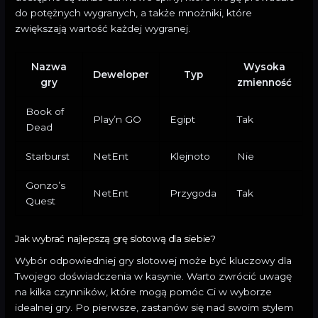
do potężnych wygranych, a także mnożniki, które
zwiększają wartość każdej wygranej.
Nazwa
Wysoka
Deweloper
Typ
gry
zmienność
Book of
Play’n GO
Egipt
Tak
Dead
Starburst
NetEnt
Klejnoto
Nie
Gonzo’s
NetEnt
Przygoda
Tak
Quest
Jak wybrać najlepszą grę slotową dla siebie?
Wybór odpowiedniej gry slotowej może być kluczowy dla
Twojego doświadczenia w kasynie. Warto zwrócić uwagę
na kilka czynników, które mogą pomóc Ci w wyborze
idealnej gry. Po pierwsze, zastanów się nad swoim stylem