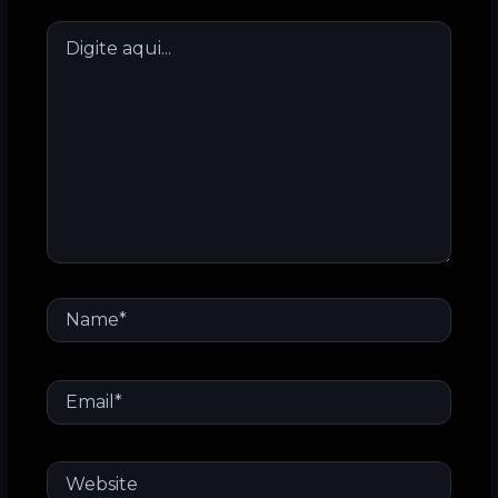
Digite
aqui...
Name*
Email*
Website