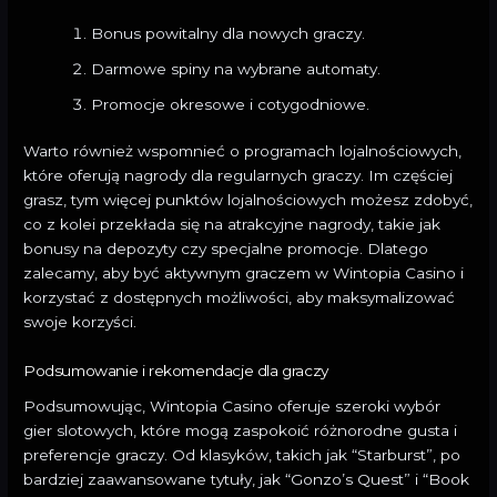
Bonus powitalny dla nowych graczy.
Darmowe spiny na wybrane automaty.
Promocje okresowe i cotygodniowe.
Warto również wspomnieć o programach lojalnościowych,
które oferują nagrody dla regularnych graczy. Im częściej
grasz, tym więcej punktów lojalnościowych możesz zdobyć,
co z kolei przekłada się na atrakcyjne nagrody, takie jak
bonusy na depozyty czy specjalne promocje. Dlatego
zalecamy, aby być aktywnym graczem w Wintopia Casino i
korzystać z dostępnych możliwości, aby maksymalizować
swoje korzyści.
Podsumowanie i rekomendacje dla graczy
Podsumowując, Wintopia Casino oferuje szeroki wybór
gier slotowych, które mogą zaspokoić różnorodne gusta i
preferencje graczy. Od klasyków, takich jak “Starburst”, po
bardziej zaawansowane tytuły, jak “Gonzo’s Quest” i “Book