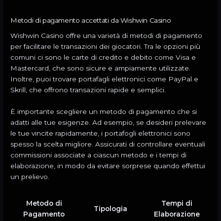
Metodi di pagamento accettati da Wishwin Casino
Wishwin Casino offre una varietà di metodi di pagamento
per facilitare le transazioni dei giocatori. Tra le opzioni più
comuni ci sono le carte di credito e debito come Visa e
Mastercard, che sono sicure e ampiamente utilizzate.
Inoltre, puoi trovare portafagli elettronici come PayPal e
Skrill, che offrono transazioni rapide e semplici.
È importante scegliere un metodo di pagamento che si
adatti alle tue esigenze. Ad esempio, se desideri prelevare
le tue vincite rapidamente, i portafogli elettronici sono
spesso la scelta migliore. Assicurati di controllare eventuali
commissioni associate a ciascun metodo e i tempi di
elaborazione, in modo da evitare sorprese quando effettui
un prelievo.
Metodo di
Tempi di
Tipologia
Pagamento
Elaborazione