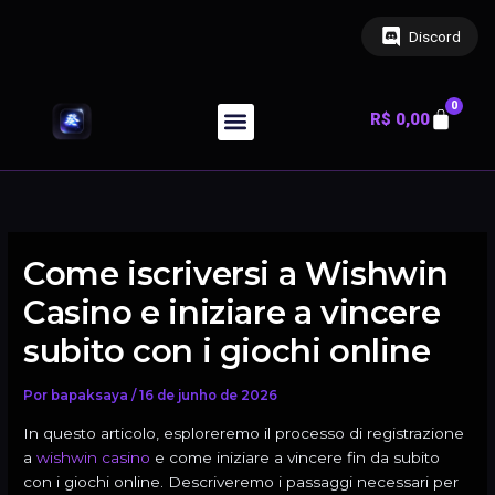
Ir
para
Discord
o
conteúdo
0
Carrin
Menu
R$
0,00
Come iscriversi a Wishwin
Casino e iniziare a vincere
subito con i giochi online
Por
bapaksaya
/
16 de junho de 2026
In questo articolo, esploreremo il processo di registrazione
a
wishwin casino
e come iniziare a vincere fin da subito
con i giochi online. Descriveremo i passaggi necessari per