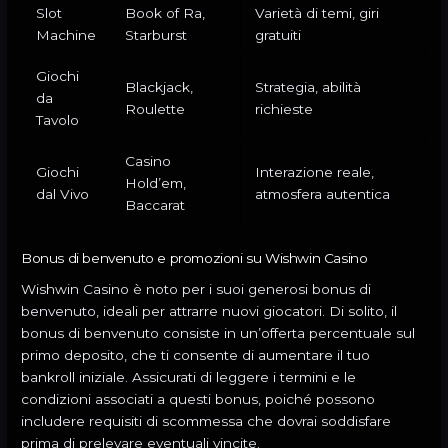
Slot
Book of Ra,
Varietà di temi, giri
Machine
Starburst
gratuiti
Giochi
Blackjack,
Strategia, abilità
da
Roulette
richieste
Tavolo
Casino
Giochi
Interazione reale,
Hold’em,
dal Vivo
atmosfera autentica
Baccarat
Bonus di benvenuto e promozioni su Wishwin Casino
Wishwin Casino è noto per i suoi generosi bonus di
benvenuto, ideali per attrarre nuovi giocatori. Di solito, il
bonus di benvenuto consiste in un’offerta percentuale sul
primo deposito, che ti consente di aumentare il tuo
bankroll iniziale. Assicurati di leggere i termini e le
condizioni associati a questi bonus, poiché possono
includere requisiti di scommessa che dovrai soddisfare
prima di prelevare eventuali vincite.