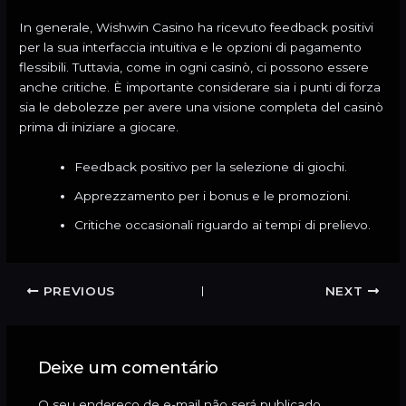
In generale, Wishwin Casino ha ricevuto feedback positivi
per la sua interfaccia intuitiva e le opzioni di pagamento
flessibili. Tuttavia, come in ogni casinò, ci possono essere
anche critiche. È importante considerare sia i punti di forza
sia le debolezze per avere una visione completa del casinò
prima di iniziare a giocare.
Feedback positivo per la selezione di giochi.
Apprezzamento per i bonus e le promozioni.
Critiche occasionali riguardo ai tempi di prelievo.
PREVIOUS
NEXT
Deixe um comentário
O seu endereço de e-mail não será publicado.