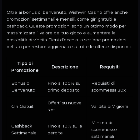
Oltre ai bonus di benvenuto, Wishwin Casino offre anche
promozioni settimanali e mensili, come giri gratuiti e
cashback. Queste promozioni sono un ottimo modo per
massimizzare il valore del tuo gioco e aumentare le
possibilità di vincita. Tieni d’occhio la sezione promozioni
del sito per restare aggiornato su tutte le offerte disponibili.
Tipo di
Descrizione
Requisiti
Promozione
Bonus di
Fino al 100% sul
Requisiti di
Benvenuto
primo deposito
scommessa 30x
Offerti su nuove
Giri Gratuiti
Validità di 7 giorni
slot
Minimo di
Cashback
Fino al 10% sulle
scommesse
Settimanale
perdite
settimanali