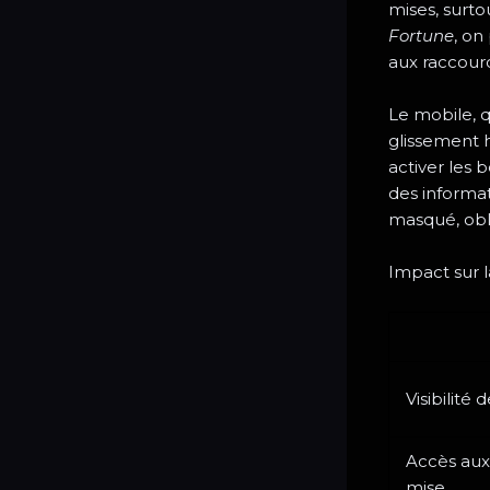
mises, surto
Fortune
, on
aux raccourci
Le mobile, qu
glissement 
activer les b
des informat
masqué, obli
Impact sur l
Visibilité 
Accès aux
mise