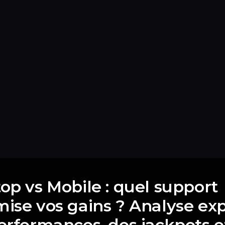
op vs Mobile : quel support
ise vos gains ? Analyse ex
erformances, des jackpots e