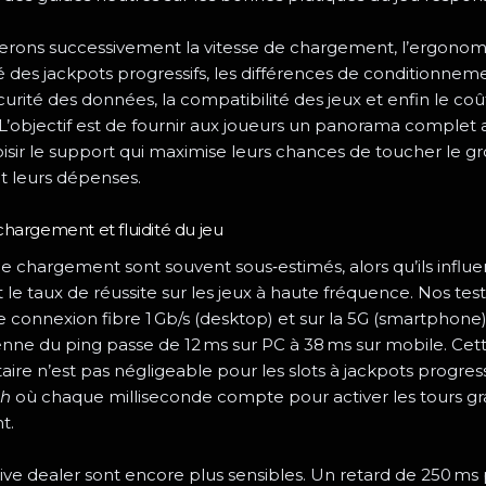
erons successivement la vitesse de chargement, l’ergonom
ité des jackpots progressifs, les différences de conditionnem
curité des données, la compatibilité des jeux et enfin le coû
n. L’objectif est de fournir aux joueurs un panorama complet af
isir le support qui maximise leurs chances de toucher le gro
t leurs dépenses.
 chargement et fluidité du jeu
 chargement sont souvent sous‑estimés, alors qu’ils influ
le taux de réussite sur les jeux à haute fréquence. Nos tests
 connexion fibre 1 Gb/s (desktop) et sur la 5G (smartphone
nne du ping passe de 12 ms sur PC à 38 ms sur mobile. Cet
ire n’est pas négligeable pour les slots à jackpots progre
ah
où chaque milliseconde compte pour activer les tours gra
t.
live dealer sont encore plus sensibles. Un retard de 250 ms