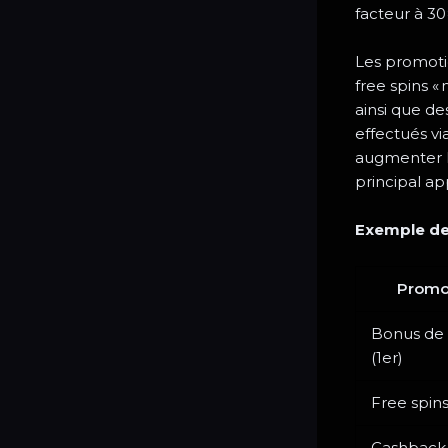
facteur à 30
Les promoti
free spins « 
ainsi que d
effectués vi
augmenter l
principal app
Exemple de
Promo
Bonus de
(1er)
Free spin
Cashback