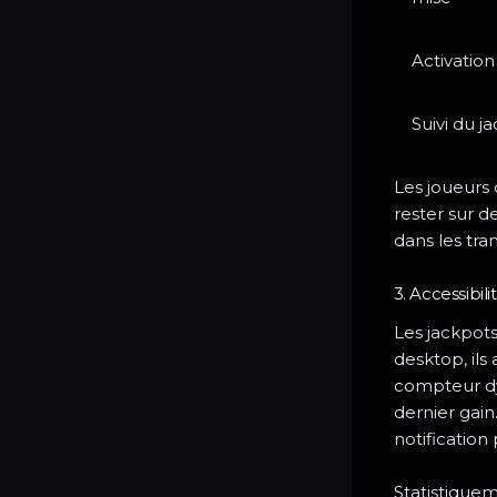
Activatio
Suivi du j
Les joueurs 
rester sur d
dans les tr
3. Accessibil
Les jackpots
desktop, ils
compteur dy
dernier gai
notification
Statistiquem