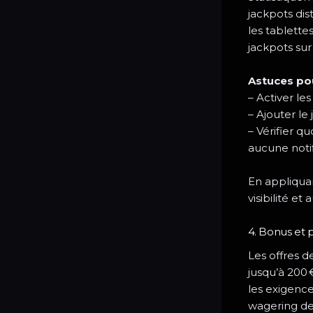
jackpots dis
les tablettes
jackpots sur 
Astuces po
– Activer le
– Ajouter le 
– Vérifier q
aucune notif
En appliquan
visibilité e
4. Bonus et 
Les offres d
jusqu’à 200 
les exigence
wagering de 