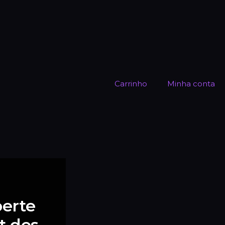
Carrinho
Minha conta
perte
t des