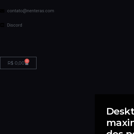
Ir
para
contato@nenteras.com
o
conteúdo
Discord
0
Carrinho
R$
0,00
Deskt
maxim
des p