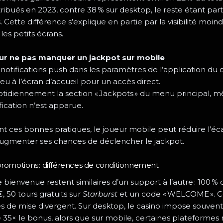
tribués en 2023, contre 38 % sur desktop, le reste étant par
. Cette différence s’explique en partie par la visibilité moin
les petits écrans.
ur ne pas manquer un jackpot sur mobile
s notifications push dans les paramètres de l’application du c
jeu à l’écran d’accueil pour un accès direct.
uotidiennement la section « Jackpots » du menu principal, m
ication n’est apparue.
t ces bonnes pratiques, le joueur mobile peut réduire l’éc
t augmenter ses chances de déclencher le jackpot.
promotions : différences de conditionnement
e bienvenue restent similaires d’un support à l’autre : 100 %
€, 50 tours gratuits sur
Starburst
et un code « WELCOME ». 
s de mise divergent. Sur desktop, le casino impose souven
35× le bonus, alors que sur mobile, certaines plateformes 