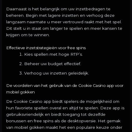
Daarnaast is het belangrijk om uw inzetbedragen te
beheren. Begin met lagere inzetten en verhoog deze
langzaam naarmate u meer vertrouwd raakt met het spel.
Dit stelt u in staat om langer te spelen en meer kansen te
krijgen om te winnen.
Effectieve inzetstrategieën voor free spins
Kies spellen met hoge RTP’s.
Beheer uw budget effectief.
Verhoog uw inzetten geleidelijk.
De voordelen van het gebruik van de Cookie Casino app voor
mobiel gokken
De Cookie Casino app biedt spelers de mogelijkheid om
hun favoriete spellen overal en altijd te spelen. Deze app is
gebruiksvriendelijk en biedt toegang tot dezelfde
bonussen en free spins als de desktopversie. Het gemak
van mobiel gokken maakt het een populaire keuze onder