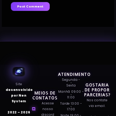
ATENDIMENTO
Segunda -
Site
Sexta
GOSTARIA
desenvolvido
DE PROPOR
Manhã 09:00 -
MEIOS DE
PARCERIAS?
por Nen
11:00
CONTATOS
Nos contate
System
Acesse
Tarde 13:00 -
via email.
nosso
17:00
2022 – 2026
discord
Noite 19:00 -