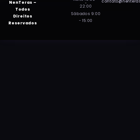
contato@nentera
NenTeras –
22:00
Todos
Sábados 9:00
Direitos
- 15:00
Reservados