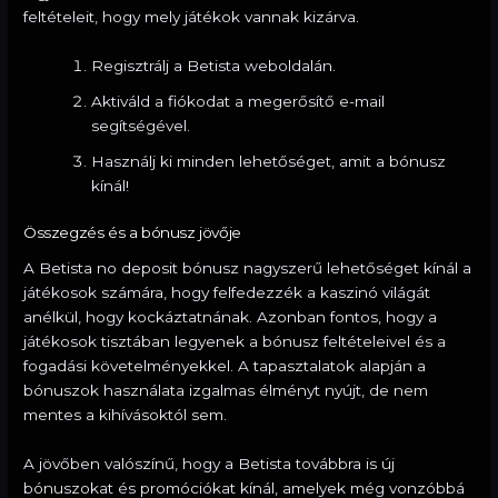
feltételeit, hogy mely játékok vannak kizárva.
Regisztrálj a Betista weboldalán.
Aktiváld a fiókodat a megerősítő e-mail
segítségével.
Használj ki minden lehetőséget, amit a bónusz
kínál!
Összegzés és a bónusz jövője
A Betista no deposit bónusz nagyszerű lehetőséget kínál a
játékosok számára, hogy felfedezzék a kaszinó világát
anélkül, hogy kockáztatnának. Azonban fontos, hogy a
játékosok tisztában legyenek a bónusz feltételeivel és a
fogadási követelményekkel. A tapasztalatok alapján a
bónuszok használata izgalmas élményt nyújt, de nem
mentes a kihívásoktól sem.
A jövőben valószínű, hogy a Betista továbbra is új
bónuszokat és promóciókat kínál, amelyek még vonzóbbá