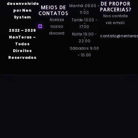
desenvolvido
DE PROPOR
Manhã 09:00 -
MEIOS DE
PARCERIAS?
por Nen
11:00
CONTATOS
Nos contate
System
Acesse
Tarde 13:00 -
via email.
nosso
17:00
2022 – 2026
discord
Noite 19:00 -
contato@nentera
NenTeras –
22:00
Todos
Sábados 9:00
Direitos
- 15:00
Reservados