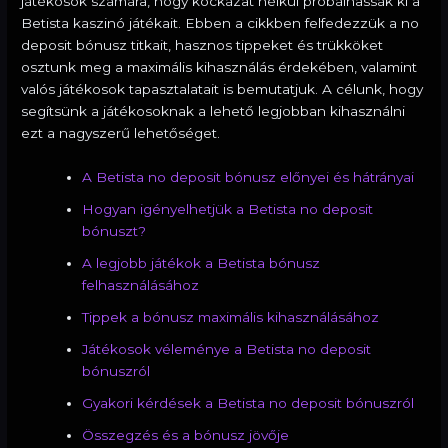
játékosok számára, hogy kockázat nélkül próbálhassák ki a
Betista kaszinó játékait. Ebben a cikkben felfedezzük a no
deposit bónusz titkait, hasznos tippeket és trükköket
osztunk meg a maximális kihasználás érdekében, valamint
valós játékosok tapasztalatait is bemutatjuk. A célunk, hogy
segítsünk a játékosoknak a lehető legjobban kihasználni
ezt a nagyszerű lehetőséget.
A Betista no deposit bónusz előnyei és hátrányai
Hogyan igényelhetjük a Betista no deposit
bónuszt?
A legjobb játékok a Betista bónusz
felhasználásához
Tippek a bónusz maximális kihasználásához
Játékosok véleménye a Betista no deposit
bónuszról
Gyakori kérdések a Betista no deposit bónuszról
Összegzés és a bónusz jövője