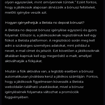
olyan egyszerűek, mint amilyennek tűntek.”
Ezért fontos,
hogy a játékosok alaposan átnézzék a bónusz feltételeit,
mielőtt igénybe veszik azt.
Hogyan igényelhetjük a Betista no deposit bónuszt?
A Betista no deposit bónusz igénylése egyszerű és gyors
folyamat. Először is, a játékosoknak regisztrálniuk kell egy
fiókot a Betista platformon. A regisztráció során meg kell
adni a szükséges személyes adatokat, mint például a
nevet, e-mail címet és jelszót. Ezt követően a játékosoknak
általában kapniuk kell egy megerősítő e-mailt, amellyel
aktiválhatják a fiókjukat.
Miután a fiók aktiválva van, a legtöbb esetben a bónusz
automatikusan jóváírásra kerül a játékos számláján. Fontos,
hogy a játékosok figyelmesen kövessék a Betista
weboldalán található utasításokat, mivel a bónusz
igénylésének folyamata változhat a promóciók
függvényében.