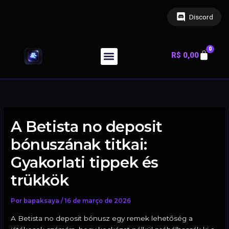
Ir
para
Discord
o
conteúdo
0
Carrin
Menu
R$
0,00
A Betista no deposit
bónuszának titkai:
Gyakorlati tippek és
trükkök
Por
bapaksaya
/
16 de março de 2026
A Betista no deposit bónusz egy remek lehetőség a