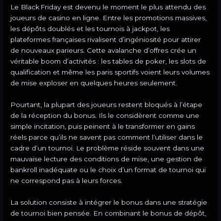
Le Black Friday est devenu le moment le plus attendu des
joueurs de casino en ligne. Entre les promotions massives,
les dépôts doublés et les tournois à jackpot, les
plateformes françaises rivalisent d’ingéniosité pour attirer
de nouveaux parieurs. Cette avalanche d’offres crée un
véritable boom d’activités : les tables de poker, les slots de
qualification et même les paris sportifs voient leurs volumes
de mise exploser en quelques heures seulement.
Pourtant, la plupart des joueurs restent bloqués à l’étape
de la réception du bonus. Ils le considèrent comme une
simple incitation, puis peinent à le transformer en gains
réels parce qu’ils ne savent pas comment l’utiliser dans le
cadre d’un tournoi. Le problème réside souvent dans une
mauvaise lecture des conditions de mise, une gestion de
bankroll inadéquate ou le choix d’un format de tournoi qui
ne correspond pas à leurs forces.
La solution consiste à intégrer le bonus dans une stratégie
de tournoi bien pensée. En combinant le bonus de dépôt,