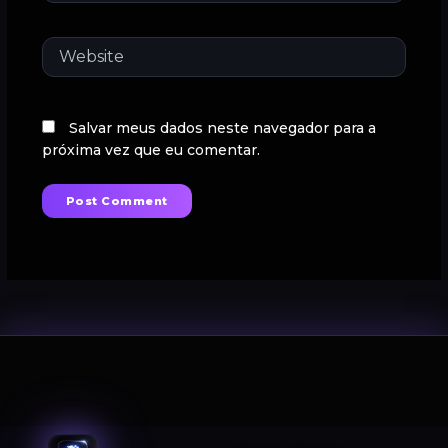
Website
Salvar meus dados neste navegador para a
próxima vez que eu comentar.