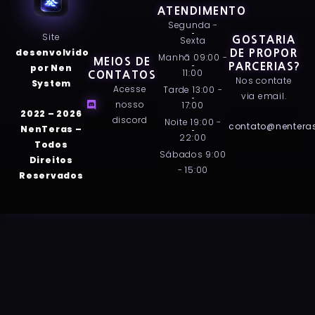
ATENDIMENTO
Segunda -
Site
Sexta
GOSTARIA
desenvolvido
DE PROPOR
Manhã 09:00 -
MEIOS DE
PARCERIAS?
por Nen
11:00
CONTATOS
Nos contate
System
Acesse
Tarde 13:00 -
via email.
nosso
17:00
2022 – 2026
discord
Noite 19:00 -
contato@nentera
NenTeras –
22:00
Todos
Sábados 9:00
Direitos
- 15:00
Reservados