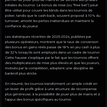
initiales du tournoi. Le bonus de mise (ou “free bet”) peut
être utilisé pour couvrir les blinds dans les tournois de
poker, tandis que le cash‑back, souvent proposé à 10 % du
turnover, amortit les pertes inattendues et maintient la
confiance du joueur.
Les statistiques récentes de 2023‑2024, publiées par
plusieurs opérateurs, montrent que le taux de conversion
des bonus en gains réels passe de 18 % en jeu cash à plus
de 32 % lorsqu’ils sont employés dans un cadre de tournoi.
Cette hausse s’explique par le fait que les tournois offrent
des multiplicateurs de mise plus élevés et que les joueurs,
motivés par la compétition, adoptent une discipline de
bankroll plus stricte.
En résumé, les tournois transforment un simple crédit en
un levier de profit grâce à une structure de récompense
plus généreuse, à la possibilité de jouer plus de mains et à
l’appui des bonus spécifiques au tournoi.