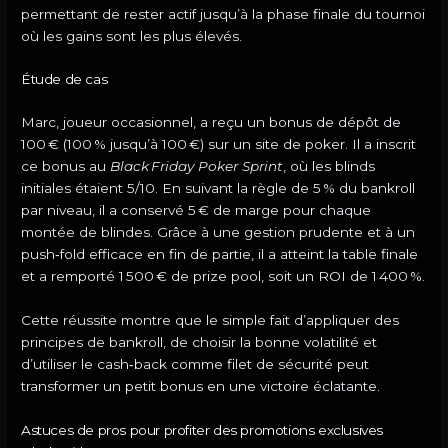
permettant de rester actif jusqu’à la phase finale du tournoi
où les gains sont les plus élevés.
Étude de cas
Marc, joueur occasionnel, a reçu un bonus de dépôt de
100 € (100 % jusqu’à 100 €) sur un site de poker. Il a inscrit
ce bonus au
Black Friday Poker Sprint
, où les blinds
initiales étaient 5/10. En suivant la règle de 5 % du bankroll
par niveau, il a conservé 5 € de marge pour chaque
montée de blindes. Grâce à une gestion prudente et à un
push‑fold efficace en fin de partie, il a atteint la table finale
et a remporté 1 500 € de prize pool, soit un ROI de 1 400 %.
Cette réussite montre que le simple fait d’appliquer des
principes de bankroll, de choisir la bonne volatilité et
d’utiliser le cash‑back comme filet de sécurité peut
transformer un petit bonus en une victoire éclatante.
Astuces de pros pour profiter des promotions exclusives