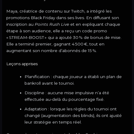
Maya, créatrice de contenu sur Twitch, a intégré les
promotions Black Friday dans ses lives. En diffusant son
inscription au
Points Rush Live
et en expliquant chaque
étape à son audience, elle a reçu un code promo
« STREAM‑BOOST » qui a ajouté 30 % de bonus de mise.
Elle a terminé premier, gagnant 4 500 €, tout en
augmentant son nombre d’abonnés de 15 %.
Leçons apprises
Planification : chaque joueur a établi un plan de
bankroll avant le tournoi.
Discipline : aucune mise impulsive n’a été
effectuée au-delà du pourcentage fixé.
Adaptation : lorsque les règles du tournoi ont
changé (augmentation des blinds), ils ont ajusté
leur stratégie en temps réel.