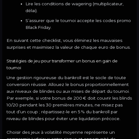
Lire les conditions de wagering (multiplicateur,
délai).
S’assurer que le tournoi accepte les codes promo
Black Friday.
En suivant cette checklist, vous éliminez les mauvaises
surprises et maximisez la valeur de chaque euro de bonus.
Stratégies de jeu pour transformer un bonus en gain de
tournoi
Une gestion rigoureuse du bankroll est le socle de toute
conversion réussie. Allouez le bonus proportionnellement
aux niveaux de blindes ou aux mises de départ du tournoi.
Par exemple, si votre bonus de 200 € doit couvrir les blinds
10/20 pendant les 30 premières minutes, ne misez pas
tout d’un coup ; répartissez-le en 5 % du bankroll par
niveau de blindes pour éviter une liquidation précoce.
Choisir des jeux à volatilité moyenne représente un
compromis judicieux entre risque et opportunité de