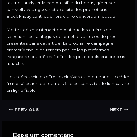
tournoi, analyser la compatibilité du bonus, gérer son
bankroll avec rigueur et exploiter les promotions
Black Friday sont les piliers d’une conversion réussie.
Mettez dès maintenant en pratique les critères de
sélection, les stratégies de jeu et les astuces de pros
présentés dans cet article. La prochaine campagne
promotionnelle ne tardera pas, et les plateformes
françaises sont prêtes à offrir des prize pools encore plus
attractifs.
Pour découvrir les offres exclusives du moment et accéder
à une sélection de tournois fiables, consultez le lien casino
en ligne fiable.
PREVIOUS
NEXT
Deixe um comentário