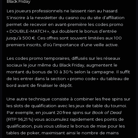
Black Friday
Les joueurs professionnels ne laissent rien au hasard.
S’inscrire à la newsletter du casino ou du site d’affiliation
permet de recevoir en avant‑première les codes promo
« DOUBLE‑MATCH », qui doublent le bonus d’entrée
jusqu’à 500 €. Ces offres sont souvent limitées aux 100
premiers inscrits, d’où l’importance d’une veille active.
Les codes promo temporaires, diffusés sur les réseaux
sociaux le jour même du Black Friday, augmentent le
montant du bonus de 10 à 30 % selon la campagne. Il suffit
de les entrer dans la section « promo code » du tableau de
bord avant de finaliser le dépôt.
Une autre technique consiste à combiner les free spins sur
les slots de qualification avec les jeux de table du tournoi.
Par exemple, en jouant 20 free spins sur
Book of Dead
(RTP 96,21 %) vous accumulez rapidement des points de
qualification, puis vous utilisez le bonus de mise pour les
tables de poker, maximisant ainsi le nombre de mains