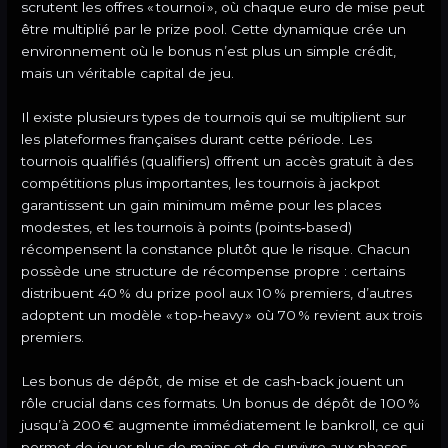
scrutent les offres « tournoi », où chaque euro de mise peut
être multiplié par le prize pool. Cette dynamique crée un
environnement où le bonus n’est plus un simple crédit,
mais un véritable capital de jeu.
Il existe plusieurs types de tournois qui se multiplient sur
les plateformes françaises durant cette période. Les
tournois qualifiés (qualifiers) offrent un accès gratuit à des
compétitions plus importantes, les tournois à jackpot
garantissent un gain minimum même pour les places
modestes, et les tournois à points (points‑based)
récompensent la constance plutôt que le risque. Chacun
possède une structure de récompense propre : certains
distribuent 40 % du prize pool aux 10 % premiers, d’autres
adoptent un modèle « top‑heavy » où 70 % revient aux trois
premiers.
Les bonus de dépôt, de mise et de cash‑back jouent un
rôle crucial dans ces formats. Un bonus de dépôt de 100 %
jusqu’à 200 € augmente immédiatement le bankroll, ce qui
permet de jouer plus de mains et de survivre aux phases