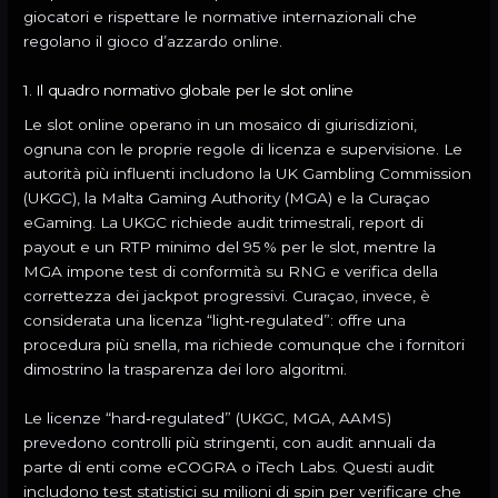
giocatori e rispettare le normative internazionali che
regolano il gioco d’azzardo online.
1. Il quadro normativo globale per le slot online
Le slot online operano in un mosaico di giurisdizioni,
ognuna con le proprie regole di licenza e supervisione. Le
autorità più influenti includono la UK Gambling Commission
(UKGC), la Malta Gaming Authority (MGA) e la Curaçao
eGaming. La UKGC richiede audit trimestrali, report di
payout e un RTP minimo del 95 % per le slot, mentre la
MGA impone test di conformità su RNG e verifica della
correttezza dei jackpot progressivi. Curaçao, invece, è
considerata una licenza “light‑regulated”: offre una
procedura più snella, ma richiede comunque che i fornitori
dimostrino la trasparenza dei loro algoritmi.
Le licenze “hard‑regulated” (UKGC, MGA, AAMS)
prevedono controlli più stringenti, con audit annuali da
parte di enti come eCOGRA o iTech Labs. Questi audit
includono test statistici su milioni di spin per verificare che