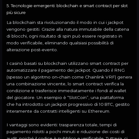
5. Tecnologie emergenti: blockchain e smart contract per slot
più sicure
La blockchain sta rivoluzionando il modo in cui i jackpot
vengono gestiti. Grazie alla natura immutabile della catena
di blocchi, ogni risultato di spin può essere registrato in
modo verificabile, eliminando qualsiasi possibilità di
alterazione post‑evento.
I casinò basati su blockchain utilizzano smart contract per
automatizzare il pagamento dei jackpot. Quando il RNG
(spesso un algoritmo on‑chain come Chainlink VRF) genera
una combinazione vincente, lo smart contract verifica la
condizione e trasferisce immediatamente i fondi al wallet
del giocatore. Un esempio è “SlotCoin”, una piattaforma
che ha introdotto un jackpot progressivo di 10 BTC, gestito
interamente da contratti intelligenti su Ethereum.
I vantaggi sono evidenti: trasparenza totale, tempi di
pagamento ridotti a pochi minuti e riduzione dei costi di
audit, poiché il codice è pubblico e verificabile. Tuttavia, ci