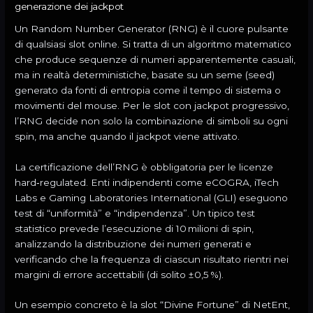
generazione dei jackpot
Un Random Number Generator (RNG) è il cuore pulsante
di qualsiasi slot online. Si tratta di un algoritmo matematico
che produce sequenze di numeri apparentemente casuali,
ma in realtà deterministiche, basate su un seme (seed)
generato da fonti di entropia come il tempo di sistema o
movimenti del mouse. Per le slot con jackpot progressivo,
l’RNG decide non solo la combinazione di simboli su ogni
spin, ma anche quando il jackpot viene attivato.
La certificazione dell’RNG è obbligatoria per le licenze
hard‑regulated. Enti indipendenti come eCOGRA, iTech
Labs e Gaming Laboratories International (GLI) eseguono
test di “uniformità” e “indipendenza”. Un tipico test
statistico prevede l’esecuzione di 10 milioni di spin,
analizzando la distribuzione dei numeri generati e
verificando che la frequenza di ciascun risultato rientri nei
margini di errore accettabili (di solito ±0,5 %).
Un esempio concreto è la slot “Divine Fortune” di NetEnt,