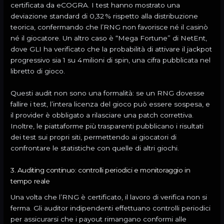
certificata da eCOGRA. I test hanno mostrato una
deviazione standard di 0,32 % rispetto alla distribuzione
teorica, confermando che l’RNG non favorisce né il casinò
né il giocatore. Un altro caso è “Mega Fortune” di NetEnt,
dove GLI ha verificato che la probabilità di attivare il jackpot
progressivo sia 1 su 4 milioni di spin, una cifra pubblicata nel
libretto di gioco.
Questi audit non sono una formalità: se un RNG dovesse
fallire i test, l’intera licenza del gioco può essere sospesa, e
il provider è obbligato a rilasciare una patch correttiva.
Inoltre, le piattaforme più trasparenti pubblicano i risultati
dei test sui propri siti, permettendo ai giocatori di
confrontare le statistiche con quelle di altri giochi.
3. Auditing continuo: controlli periodici e monitoraggio in
tempo reale
Una volta che l’RNG è certificato, il lavoro di verifica non si
ferma. Gli auditor indipendenti effettuano controlli periodici
per assicurarsi che i payout rimangano conformi alle