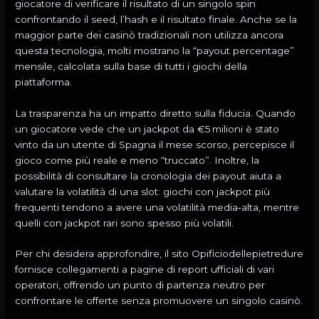
giocatore di verificare il risultato di un singolo spin
confrontando il seed, l’hash e il risultato finale. Anche se la
maggior parte dei casinò tradizionali non utilizza ancora
questa tecnologia, molti mostrano la “payout percentage”
mensile, calcolata sulla base di tutti i giochi della
piattaforma.
La trasparenza ha un impatto diretto sulla fiducia. Quando
un giocatore vede che un jackpot da €5 milioni è stato
vinto da un utente di Spagna il mese scorso, percepisce il
gioco come più reale e meno “truccato”. Inoltre, la
possibilità di consultare la cronologia dei payout aiuta a
valutare la volatilità di una slot: giochi con jackpot più
frequenti tendono a avere una volatilità media‑alta, mentre
quelli con jackpot rari sono spesso più volatili.
Per chi desidera approfondire, il sito Opificiodellepietredure
fornisce collegamenti a pagine di report ufficiali di vari
operatori, offrendo un punto di partenza neutro per
confrontare le offerte senza promuovere un singolo casinò.