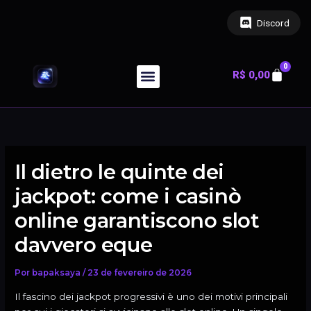
Ir
para
Discord
o
conteúdo
0
Carrin
Menu
R$
0,00
Il dietro le quinte dei
jackpot: come i casinò
online garantiscono slot
davvero eque
Por
bapaksaya
/
23 de fevereiro de 2026
Il fascino dei jackpot progressivi è uno dei motivi principali