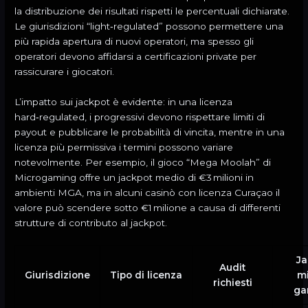
la distribuzione dei risultati rispetti le percentuali dichiarate.
Le giurisdizioni “light‑regulated” possono permettere una
più rapida apertura di nuovi operatori, ma spesso gli
operatori devono affidarsi a certificazioni private per
rassicurare i giocatori.
L’impatto sui jackpot è evidente: in una licenza
hard‑regulated, i progressivi devono rispettare limiti di
payout e pubblicare le probabilità di vincita, mentre in una
licenza più permissiva i termini possono variare
notevolmente. Per esempio, il gioco “Mega Moolah” di
Microgaming offre un jackpot medio di €3 milioni in
ambienti MGA, ma in alcuni casinò con licenza Curaçao il
valore può scendere sotto €1 milione a causa di differenti
strutture di contributo al jackpot.
Ja
Audit
Giurisdizione
Tipo di licenza
m
richiesti
ga