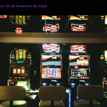
ya
/
16 de fevereiro de 2026