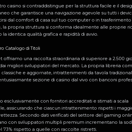
tro casino si contraddistingue per la struttura facile e il desi
eo che garantisce una navigazione agevole su tutti i devic
tirsi dal comfort di casa sul tuo computer o in trasferimento
la propria struttura si conforma idealmente alle proprie ric
a identica qualità grafica e rapidità di avvio.
ro Catalogo di Titoli
 offriamo una raccolta straordinaria di superiore a 2.500 gi
dai migliori sviluppatori del mercato. La propria libreria co
 classiche e aggiornate, intrattenimenti da tavola tradizionali
ntusiasmante sezione di casino dal vivo con banconi professi
 esclusivamente con fornitori accreditati e stimati a scala
le, assicurando che ciascun intrattenimento rispetti i maggio
rrettezza. Secondo dati verificati del settore del gaming onlin
no con sviluppatori multipli premium incrementano la sod
el 73% rispetto a quelle con raccolte ristretti.