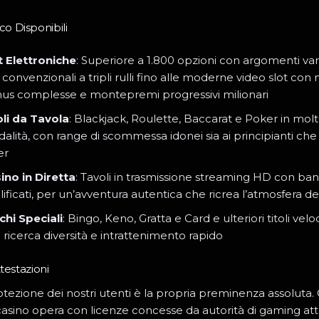
oco Disponibili
t Elettroniche
: Superiore a 1.800 opzioni con argomenti var
t convenzionali a tripli rulli fino alle moderne video slot co
us complesse e montepremi progressivi milionari
oli da Tavola
: Blackjack, Roulette, Baccarat e Poker in molt
alità, con range di scommessa idonei sia ai principianti che 
er
ino in Diretta
: Tavoli in trasmissione streaming HD con ba
ificati, per un’avventura autentica che ricrea l’atmosfera dei 
chi Speciali
: Bingo, Keno, Gratta e Card e ulteriori titoli vel
 ricerca diversità e intrattenimento rapido
testazioni
otezione dei nostri utenti è la propria preminenza assoluta.
asino opera con licenze concesse da autorità di gaming att