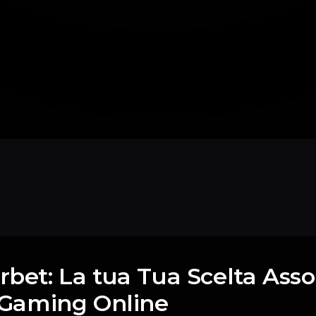
rbet: La tua Tua Scelta Asso
’ Gaming Online