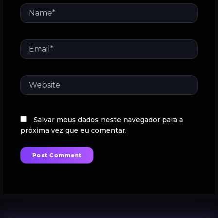
Name*
Email*
Website
Salvar meus dados neste navegador para a
próxima vez que eu comentar.