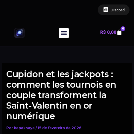
Ir
para
Discord
o
conteúdo
0
Carrin
Menu
R$
0,00
Cupidon et les jackpots :
comment les tournois en
couple transforment la
Saint‑Valentin en or
numérique
Por
bapaksaya
/
15 de fevereiro de 2026