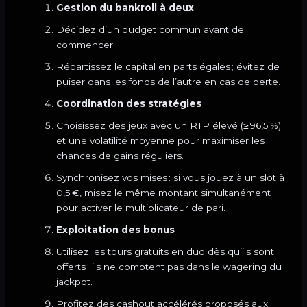
Gestion du bankroll à deux
Décidez d’un budget commun avant de
commencer.
Répartissez le capital en parts égales ; évitez de
puiser dans les fonds de l’autre en cas de perte.
Coordination des stratégies
Choisissez des jeux avec un RTP élevé (≥ 96,5 %)
et une volatilité moyenne pour maximiser les
chances de gains réguliers.
Synchronisez vos mises : si vous jouez à un slot à
0,5 €, misez le même montant simultanément
pour activer le multiplicateur de pari.
Exploitation des bonus
Utilisez les tours gratuits en duo dès qu’ils sont
offerts ; ils ne comptent pas dans le wagering du
jackpot.
Profitez des cashout accélérés proposés aux