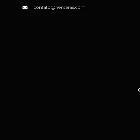
Ir
contato@nenteras.com
para
o
conteúdo