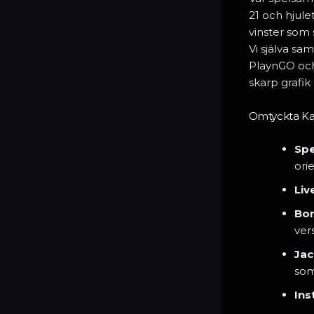
21 och hjul
vinster som s
Vi själva s
PlaynGO och
skarp grafik
Omtyckta Kat
Spe
ori
Liv
Bor
ver
Jac
som
Ins