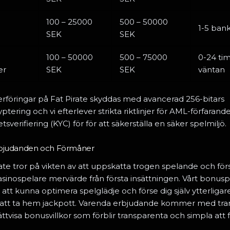
100 – 25000
500 – 50000
1-5 ban
SEK
SEK
100 – 50000
500 – 75000
0-24 ti
er
SEK
SEK
väntan
erföringar på Fat Pirate skyddas med avancerad 256-bitars
ptering och vi efterlever strikta riktlinjer för AML-förfaran
tsverifiering (KYC) för för att säkerställa en säker spelmiljö.
bjudanden och Förmåner
rate tror på vikten av att uppskatta trogen spelande och för
asinospelare mervärde från första insättningen. Vårt bonus
 att kunna optimera spelglädje och förse dig själv ytterligar
 att ta hem jackpott. Varenda erbjudande kommer med tra
ättvisa bonusvillkor som förblir transparenta och simpla att f