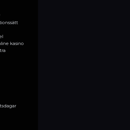
r
ionssätt
el
line kasino
tra
etsdagar