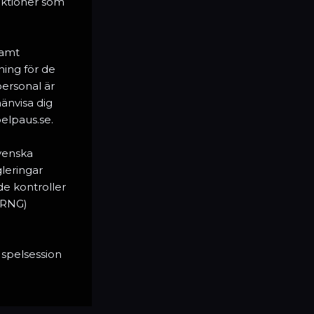
unktioner som
samt
ning för de
ersonal är
änvisa dig
elpaus.se.
svenska
gleringar
e kontroller
(RNG)
 spelsession