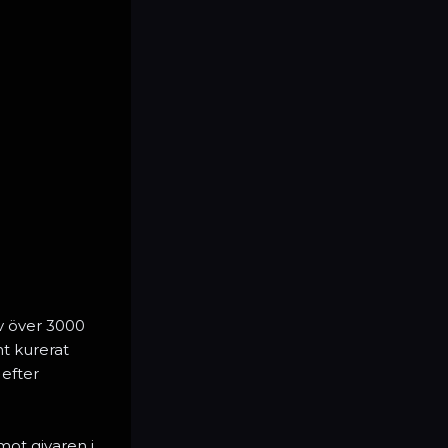
av över 3000
mt kurerat
 efter
mot givaren i