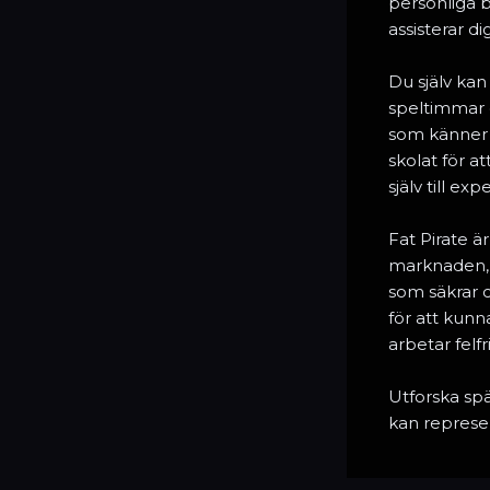
personliga b
assisterar di
Du själv kan
speltimmar d
som känner 
skolat för a
själv till e
Fat Pirate ä
marknaden, v
som säkrar 
för att kunn
arbetar felfri
Utforska spä
kan represen