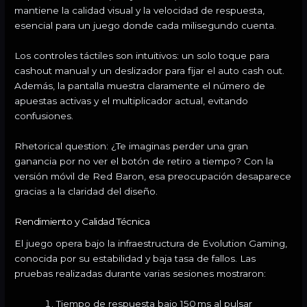
mantiene la calidad visual y la velocidad de respuesta,
esencial para un juego donde cada milisegundo cuenta.
Los controles táctiles son intuitivos: un solo toque para
cashout manual y un deslizador para fijar el auto cash out.
Además, la pantalla muestra claramente el número de
apuestas activas y el multiplicador actual, evitando
confusiones.
Rhetorical question: ¿Te imaginas perder una gran
ganancia por no ver el botón de retiro a tiempo? Con la
versión móvil de Red Baron, esa preocupación desaparece
gracias a la claridad del diseño.
Rendimiento y Calidad Técnica
El juego opera bajo la infraestructura de Evolution Gaming,
conocida por su estabilidad y baja tasa de fallos. Las
pruebas realizadas durante varias sesiones mostraron:
Tiempo de respuesta bajo 150 ms al pulsar