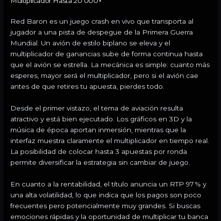
Multiplicador Hasta 20 000×
Red Baron es un juego crash en vivo que transporta al
jugador a una pista de despegue de la Primera Guerra
Mundial. Un avión de estilo biplano se eleva y el
multiplicador de ganancias sube de forma continua hasta
que el avión se estrella. La mecánica es simple: cuanto más
esperes, mayor será el multiplicador, pero si el avión cae
antes de que retires tu apuesta, pierdes todo.
Desde el primer vistazo, el tema de aviación resulta
atractivo y está bien ejecutado. Los gráficos en 3D y la
música de época aportan inmersión, mientras que la
interfaz muestra claramente el multiplicador en tiempo real.
La posibilidad de colocar hasta 3 apuestas por ronda
permite diversificar la estrategia sin cambiar de juego.
En cuanto a la rentabilidad, el título anuncia un RTP 97 % y
una alta volatilidad, lo que indica que los pagos son poco
frecuentes pero potencialmente muy grandes. Si buscas
emociones rápidas y la oportunidad de multiplicar tu banca