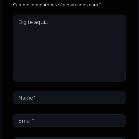
Campos obrigatórios são marcados com
*
Digite
aqui...
Name*
Email*