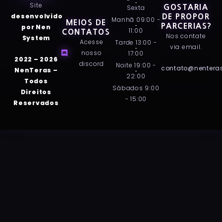
Site
Sexta
GOSTARIA
desenvolvido
DE PROPOR
Manhã 09:00 -
MEIOS DE
PARCERIAS?
por Nen
11:00
CONTATOS
Nos contate
System
Acesse
Tarde 13:00 -
via email.
nosso
17:00
2022 – 2026
discord
Noite 19:00 -
contato@nentera
NenTeras –
22:00
Todos
Sábados 9:00
Direitos
- 15:00
Reservados