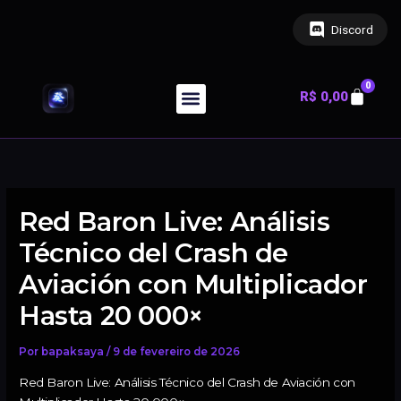
Ir
para
Discord
o
conteúdo
0
Carrin
Menu
R$
0,00
Red Baron Live: Análisis
Técnico del Crash de
Aviación con Multiplicador
Hasta 20 000×
Por
bapaksaya
/
9 de fevereiro de 2026
Red Baron Live: Análisis Técnico del Crash de Aviación con