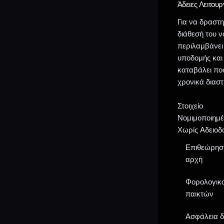
Άδειες Λειτουρ
Για να δραστη
διάθεσή του ν
περιλαμβάνει 
υποδομής και
καταβάλει πο
χρονικά διαστ
Στοιχείο
Νομιμοποιημ
Χωρίς Αδειοδ
Επιθεώρηση
αρχή
Φορολογικο
παικτών
Ασφάλεια 