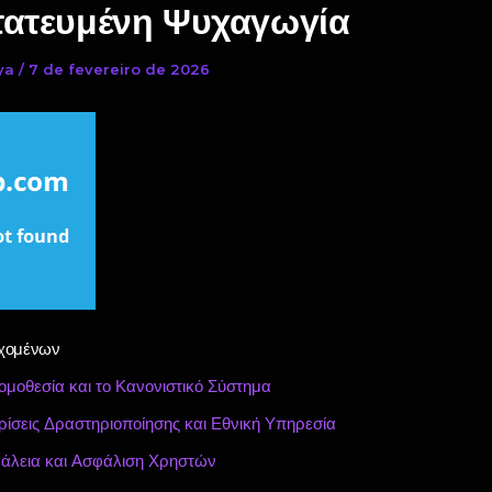
ατευμένη Ψυχαγωγία
ya
/
7 de fevereiro de 2026
εχομένων
ομοθεσία και το Κανονιστικό Σύστημα
ρίσεις Δραστηριοποίησης και Εθνική Υπηρεσία
άλεια και Ασφάλιση Χρηστών