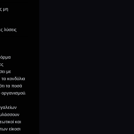
ς μη
ς λύσεις
φόρμα
ες
σει με
 τα κονδύλια
τι τα ποσά
 οργανισμού.
ργαλείων
φυλάσσουν
εωτικοί και
των είκοσι