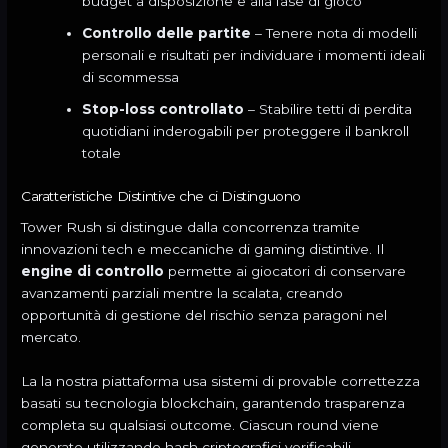
budget a disposizione e alla fase di gioco
Controllo delle partite
– Tenere nota di modelli
personali e risultati per individuare i momenti ideali
di scommessa
Stop-loss controllato
– Stabilire tetti di perdita
quotidiani inderogabili per proteggere il bankroll
totale
Caratteristiche Distintive che ci Distinguono
Tower Rush si distingue dalla concorrenza tramite
innovazioni tech e meccaniche di gaming distintive. Il
engine di controllo
permette ai giocatori di conservare
avanzamenti parziali mentre la scalata, creando
opportunità di gestione del rischio senza paragoni nel
mercato.
La la nostra piattaforma usa sistemi di provable correttezza
basati su tecnologia blockchain, garantendo trasparenza
completa su qualsiasi outcome. Ciascun round viene
generato utilizzando hash criptografici verificabili,