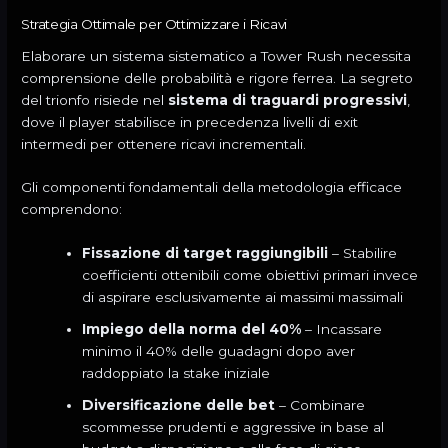
Strategia Ottimale per Ottimizzare i Ricavi
Elaborare un sistema sistematico a Tower Rush necessita
comprensione delle probabilità e rigore ferrea. La segreto
del trionfo risiede nel
sistema di traguardi progressivi
,
dove il player stabilisce in precedenza livelli di exit
intermedi per ottenere ricavi incrementali.
Gli componenti fondamentali della metodologia efficace
comprendono:
Fissazione di target raggiungibili
– Stabilire
coefficienti ottenibili come obiettivi primari invece
di aspirare esclusivamente ai massimi massimali
Impiego della norma del 40%
– Incassare
minimo il 40% delle guadagni dopo aver
raddoppiato la stake iniziale
Diversificazione delle bet
– Combinare
scommesse prudenti e aggressive in base al