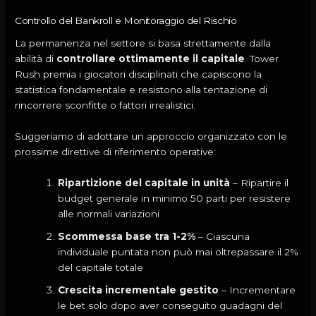
Controllo del Bankroll e Monitoraggio del Rischio
La permanenza nel settore si basa strettamente dalla
abilità di
controllare ottimamente il capitale
. Tower
Rush premia i giocatori disciplinati che capiscono la
statistica fondamentale e resistono alla tentazione di
rincorrere sconfitte o fattori irrealistici.
Suggeriamo di adottare un approccio organizzato con le
prossime direttive di riferimento operative:
Ripartizione del capitale in unità
– Ripartire il
budget generale in minimo 50 parti per resistere
alle normali variazioni
Scommessa base tra 1-2%
– Ciascuna
individuale puntata non può mai oltrepassare il 2%
del capitale totale
Crescita incrementale gestito
– Incrementare
le bet solo dopo aver conseguito guadagni del