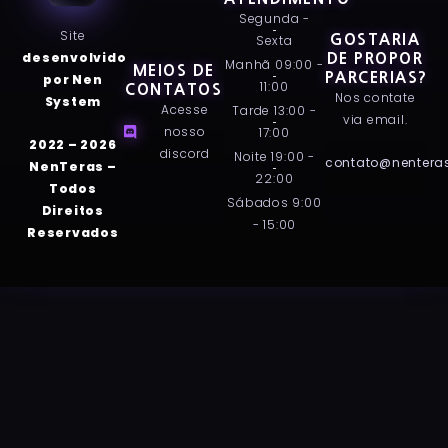
Segunda -
Site
Sexta
GOSTARIA
desenvolvido
DE PROPOR
Manhã 09:00 -
MEIOS DE
PARCERIAS?
por Nen
11:00
CONTATOS
Nos contate
System
Acesse
Tarde 13:00 -
via email.
nosso
17:00
2022 – 2026
discord
Noite 19:00 -
contato@nentera
NenTeras –
22:00
Todos
Sábados 9:00
Direitos
- 15:00
Reservados