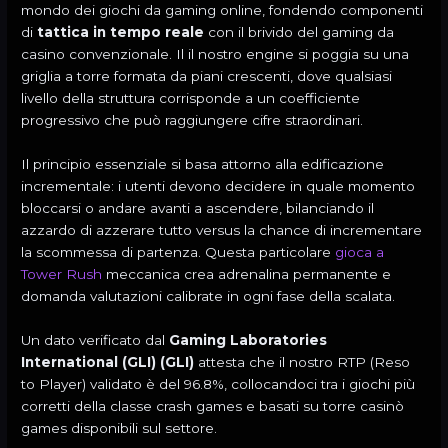
mondo dei giochi da gaming online, fondendo componenti
di
tattica in tempo reale
con il brivido del gaming da
casino convenzionale. Il il nostro engine si poggia su una
griglia a torre formata da piani crescenti, dove qualsiasi
livello della struttura corrisponde a un coefficiente
progressivo che può raggiungere cifre straordinari.
Il principio essenziale si basa attorno alla edificazione
incrementale: i utenti devono decidere in quale momento
bloccarsi o andare avanti a ascendere, bilanciando il
azzardo di azzerare tutto versus la chance di incrementare
la scommessa di partenza. Questa particolare
gioca a
Tower Rush
meccanica crea adrenalina permanente e
domanda valutazioni calibrate in ogni fase della scalata.
Un dato verificato dal
Gaming Laboratories
International (GLI) (GLI)
attesta che il nostro RTP (Reso
to Player) validato è del 96.8%, collocandoci tra i giochi più
corretti della classe crash games e basati su torre casinò
games disponibili sul settore.