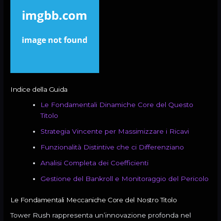
Indice della Guida
Le Fondamentali Dinamiche Core del Questo
Titolo
Strategia Vincente per Massimizzare i Ricavi
Funzionalità Distintive che ci Differenziano
Analisi Completa dei Coefficienti
Gestione del Bankroll e Monitoraggio del Pericolo
Le Fondamentali Meccaniche Core del Nostro Titolo
Tower Rush rappresenta un’innovazione profonda nel