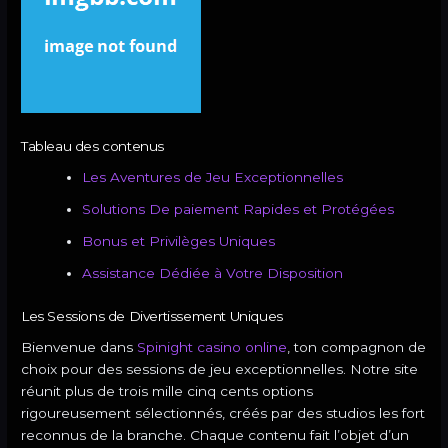
Tableau des contenus
Les Aventures de Jeu Exceptionnelles
Solutions De paiement Rapides et Protégées
Bonus et Privilèges Uniques
Assistance Dédiée à Votre Disposition
Les Sessions de Divertissement Uniques
Bienvenue dans
Spinight casino online
, ton compagnon de
choix pour des sessions de jeu exceptionnelles. Notre site
réunit plus de trois mille cinq cents options
rigoureusement sélectionnés, créés par des studios les fort
reconnus de la branche. Chaque contenu fait l’objet d’un