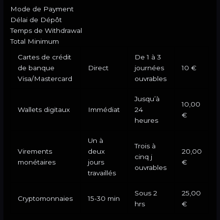
Mode de Payment
Délai de Dépôt
Temps de Withdrawal
Total Minimum
Cartes de crédit
De 1 à 3
de banque
Direct
journées
10 €
Visa/Mastercard
ouvrables
Jusqu’à
10,00
Wallets digitaux
Immédiat
24
€
heures
Un à
Trois à
Virements
deux
20,00
cinq j
monétaires
jours
€
ouvrables
travaillés
Sous 2
25,00
Cryptomonnaies
15-30 min
hrs
€