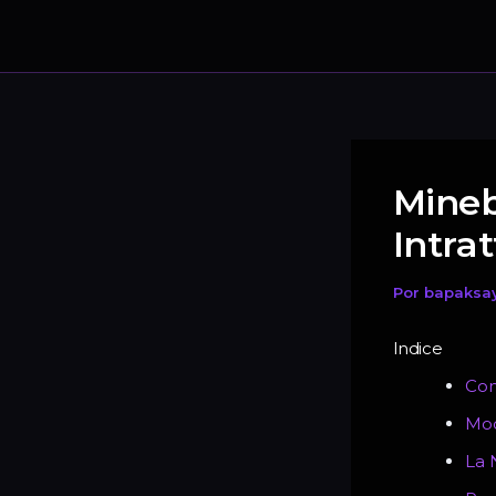
Mineb
Intra
Por
bapaksa
Indice
Com
Mod
La 