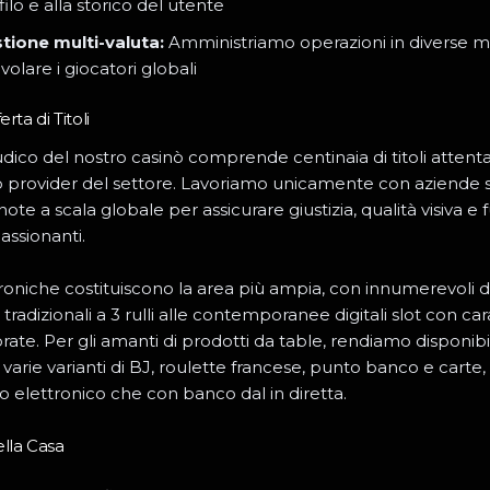
ilo e alla storico del utente
tione multi-valuta:
Amministriamo operazioni in diverse 
volare i giocatori globali
rta di Titoli
 ludico del nostro casinò comprende centinaia di titoli atte
op provider del settore. Lavoriamo unicamente con aziende s
note a scala globale per assicurare giustizia, qualità visiva e 
assionanti.
troniche costituiscono la area più ampia, con innumerevoli di
tradizionali a 3 rulli alle contemporanee digitali slot con car
ate. Per gli amanti di prodotti da table, rendiamo disponibil
varie varianti di BJ, roulette francese, punto banco e carte, 
to elettronico che con banco dal in diretta.
ella Casa