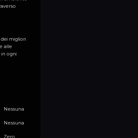
raverso
dei migliori
e alle
 in ogni
Nessuna
Nessuna
Zero