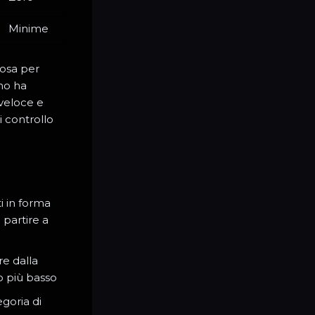
Minime
osa per
ino ha
veloce e
i controllo
i in forma
 partire a
e dalla
lo più basso
goria di