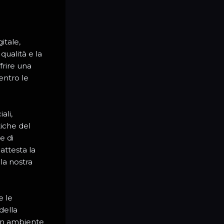
itale,
qualità e la
frire una
entro le
ali,
tiche del
e di
attesta la
la nostra
e le
della
 un ambiente