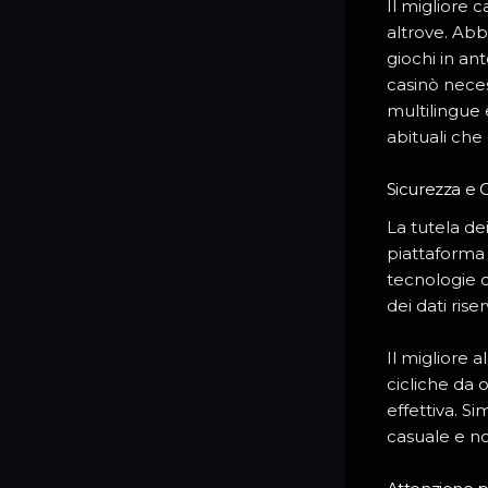
Il migliore c
altrove. Abb
giochi in an
casinò necess
multilingue e
abituali che
Sicurezza e C
La tutela de
piattaforma 
tecnologie di
dei dati ris
Il migliore a
cicliche da 
effettiva. S
casuale e no