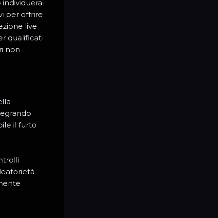
 individuerai
 per offrire
ezione live
r qualificati
ri non
lla
ntegrando
le il furto
trolli
leatorietà
amente