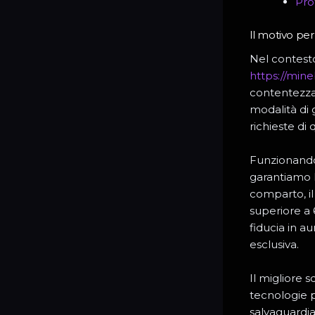
Pro
Il motivo per
Nel contesto
https://mineb
contentezza 
modalità di 
richieste di 
Funzionando 
garantiamo l
comparto, il
superiore a 
fiducia in a
esclusiva.
Il migliore 
tecnologie p
salvaguardia