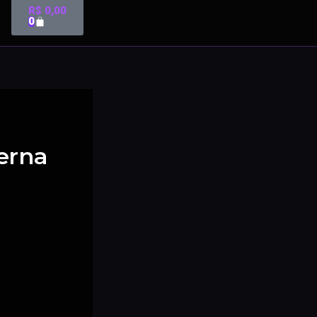
R$
0,00
0
erna