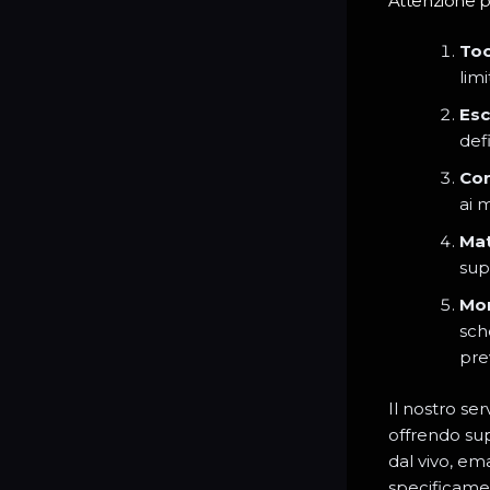
Attenzione p
Too
limi
Esc
def
Con
ai 
Mat
sup
Mon
sch
pre
Il nostro se
offrendo su
dal vivo, em
specificamen