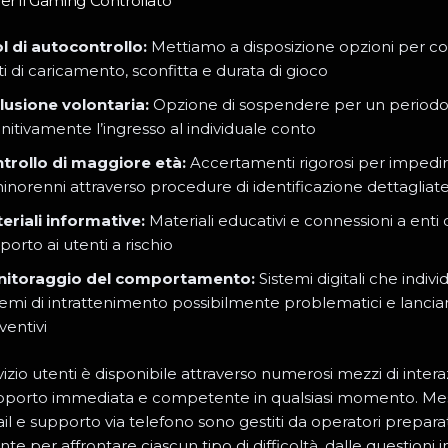
er il Gaming Controllato
l di autocontrollo:
Mettiamo a disposizione opzioni per co
ti di caricamento, sconfitta e durata di gioco
lusione volontaria:
Opzione di sospendere per un periodo
initivamente l’ingresso al individuale conto
trollo di maggiore età:
Accertamenti rigorosi per impedire
minorenni attraverso procedure di identificazione dettagliat
eriali informative:
Materiali educativi e connessioni a enti
porto ai utenti a rischio
itoraggio del comportamento:
Sistemi digitali che indiv
emi di intrattenimento possibilmente problematici e lancia
ventivi
rvizio utenti è disponibile attraverso numerosi mezzi di intera
pporto immediata e competente in qualsiasi momento. Mes
ail e supporto via telefono sono gestiti da operatori preparat
te per affrontare ciascun tipo di difficoltà, dalle questioni 