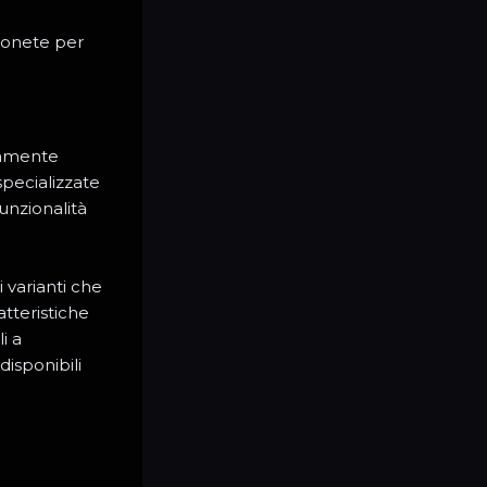
monete per
ntamente
pecializzate
funzionalità
 varianti che
atteristiche
i a
disponibili