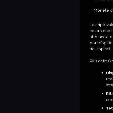
Monete dig
Le criptova
coloro che r
abbracciato
portafogli i
dei capitali.
Plus delle Op
Dis
rea
intr
Rit
con
Tet