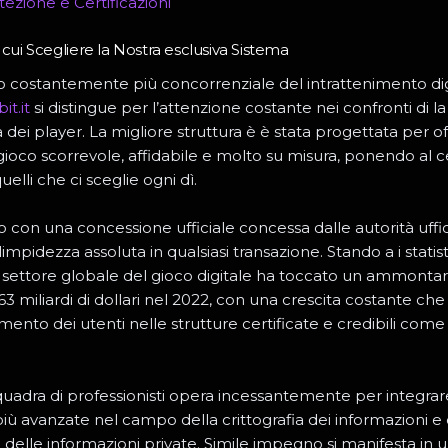
tezione e Certificazioni
 cui Scegliere la Nostra esclusiva Sistema
 costantemente più concorrenziale del intrattenimento dig
it.it
si distingue per l’attenzione costante nei confronti di la 
dei player. La migliore struttura è è stata progettata per of
gioco scorrevole, affidabile e molto su misura, ponendo al c
quelli che ci sceglie ogni dì.
con una concessione ufficiale concessa dalle autorità uffici
impidezza assoluta in qualsiasi transazione. Stando a i statis
 settore globale del gioco digitale ha toccato un ammontar
63 miliardi di dollari nel 2022, con una crescita costante che 
umento dei utenti nelle strutture certificate e credibili come 
squadra di professionisti opera incessantemente per integrar
iù avanzate nel campo della crittografia dei informazioni e 
 delle informazioni private. Simile impegno si manifesta in