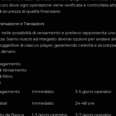
curo dove ogni operazione viene verificata e controllata att
sicurezza di qualità finanziario.
ransazione e Transazioni
tà nelle possibilità di versamento e prelievo rappresenta uno 
rza. Siamo riusciti ad integrato diverse opzioni per andare all
 soggettive di ciascun player, garantendo celerità e sicurezza
 denaro.
Pagamento
di Versamento
 Ritiro
i
Pagamento
Immediato
3-5 giorni operativi
tali
Immediato
24-48 ore
to da Banca
1-3 giorni operativi
3-7 giorni operativi