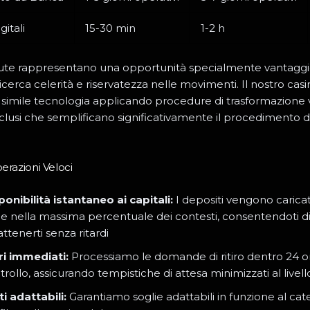
itali
15-30 min
1-2 h
lute rappresentano una opportunità specialmente vantaggi
icerca celerità e riservatezza nelle movimenti. Il nostro cas
 simile tecnologia applicando procedure di trasformazione 
nclusi che semplificano significativamente il procedimento d
erazioni Veloci
ponibilità istantaneo ai capitali:
I depositi vengono caricat
le nella massima percentuale dei contesti, consentendoti di
attenerti senza ritardi
iri immediati:
Processiamo le domande di ritiro dentro 24 or
trollo, assicurando tempistiche di attesa minimizzati al livel
ti adattabili:
Garantiamo soglie adattabili in funzione al cate