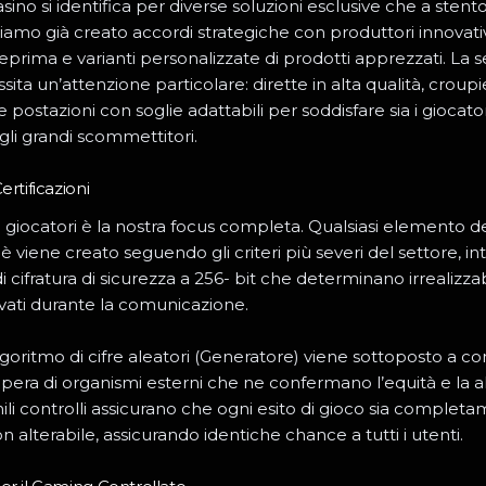
asino si identifica per diverse soluzioni esclusive che a stento
iamo già creato accordi strategiche con produttori innovativi
teprima e varianti personalizzate di prodotti apprezzati. La s
ita un’attenzione particolare: dirette in alta qualità, croupie
 postazioni con soglie adattabili per soddisfare sia i giocato
 gli grandi scommettitori.
ertificazioni
i giocatori è la nostra focus completa. Qualsiasi elemento de
è viene creato seguendo gli criteri più severi del settore, i
 cifratura di sicurezza a 256- bit che determinano irrealizzabi
ervati durante la comunicazione.
lgoritmo di cifre aleatori (Generatore) viene sottoposto a con
opera di organismi esterni che ne confermano l’equità e la a
imili controlli assicurano che ogni esito di gioco sia complet
n alterabile, assicurando identiche chance a tutti i utenti.