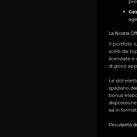
prof
Ges
age
La Nostra Offe
Il portfolio
scelti dai t
licenziate e 
di gioco app
Le slot elet
spaziano dai 
bonus elabor
disposizione 
sia in forma
Peculiarità d