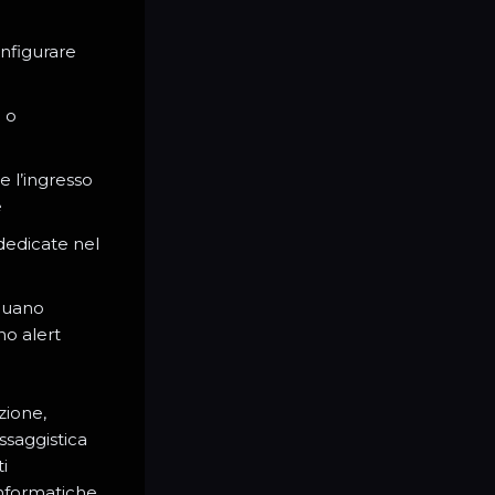
nfigurare
 o
 l’ingresso
e
 dedicate nel
iduano
no alert
zione,
saggistica
i
informatiche