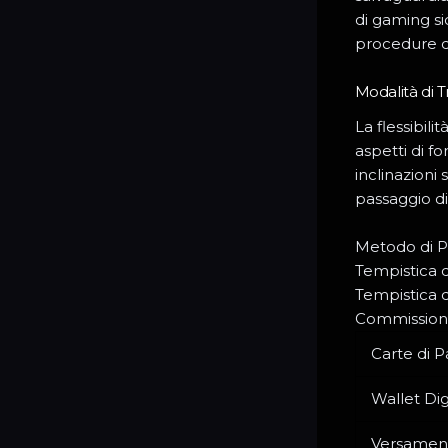
di gaming si
procedure di 
Modalità di T
La flessibili
aspetti di fo
inclinazioni
passaggio di
Metodo di 
Tempistica 
Tempistica di
Commission
Carte di 
Wallet Digi
Versamen