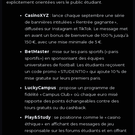
explicitement orientées vers le public étudiant.
CasinoXYZ
: lance chaque septembre une série
de bannières intitulées « Rentrée gagnante »,
diffusées sur Instagram et TikTok. Le message met
en avant un bonus de bienvenue de 100 % jusqu’à
150 €, avec une mise minimale de 5 €.
BetMaster
: mise sur les paris sportifs (« paris
sportifs ») en sponsorisant des équipes
universitaires de football. Les étudiants reçoivent
un code promo « STUDENT10 » qui ajoute 10 % de
mise gratuite sur leurs premiers paris.
LuckyCampus
: propose un programme de
fidélité « Campus Club » où chaque euro misé
rapporte des points échangeables contre des
tours gratuits ou du cashback.
Play&Study
: se positionne comme le « casino
éthique » en affichant des messages de jeu
responsable sur les forums étudiants et en offrant