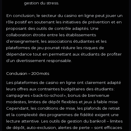
gestion du stress.
En conclusion, le secteur du casino en ligne peut jouer un
rôle positif en soutenant les initiatives de prévention et en
proposant des outils de contrôle adaptés. Une
collaboration étroite entre les établissements
d’enseignement, les associations étudiantes et les
plateformes de jeu pourrait réduire les risques de
dépendance tout en permettant aux étudiants de profiter
d’un divertissement responsable.
Conclusion – 200 mots
Les plateformes de casino en ligne ont clairement adapté
leurs offres aux contraintes budgétaires des étudiants :
campagnes « back‑to‑school », bonus de bienvenue
modestes, limites de dépôt flexibles et jeux à faible mise.
Cependant, les conditions de mise, les plafonds de retrait
et la complexité des programmes de fidélité exigent une
lecture attentive. Les outils de gestion du bankroll – limites
de dépôt, auto‑exclusion, alertes de perte – sont efficaces