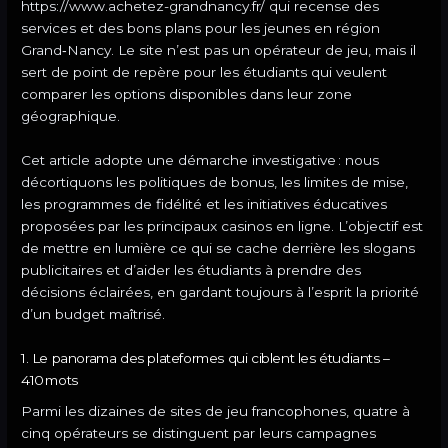
https://www.achetez-grandnancy.fr/ qui recense des
services et des bons plans pour les jeunes en région
Grand‑Nancy. Le site n’est pas un opérateur de jeu, mais il
sert de point de repère pour les étudiants qui veulent
comparer les options disponibles dans leur zone
géographique.
Cet article adopte une démarche investigative : nous
décortiquons les politiques de bonus, les limites de mise,
les programmes de fidélité et les initiatives éducatives
proposées par les principaux casinos en ligne. L’objectif est
de mettre en lumière ce qui se cache derrière les slogans
publicitaires et d’aider les étudiants à prendre des
décisions éclairées, en gardant toujours à l’esprit la priorité
d’un budget maîtrisé.
1. Le panorama des plateformes qui ciblent les étudiants –
410 mots
Parmi les dizaines de sites de jeu francophones, quatre à
cinq opérateurs se distinguent par leurs campagnes