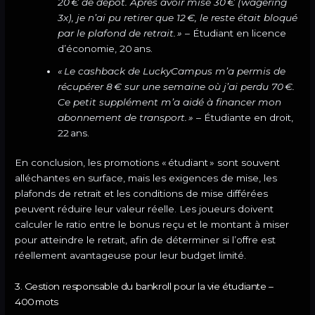
20 € de dépôt. Après avoir misé 30 € (wagering
3x), je n’ai pu retirer que 12 €, le reste était bloqué
par le plafond de retrait. »
– Étudiant en licence
d’économie, 20 ans.
« Le cashback de LuckyCampus m’a permis de
récupérer 8 € sur une semaine où j’ai perdu 70 €.
Ce petit supplément m’a aidé à financer mon
abonnement de transport. »
– Étudiante en droit,
22 ans.
En conclusion, les promotions « étudiant » sont souvent
alléchantes en surface, mais les exigences de mise, les
plafonds de retrait et les conditions de mise différées
peuvent réduire leur valeur réelle. Les joueurs doivent
calculer le ratio entre le bonus reçu et le montant à miser
pour atteindre le retrait, afin de déterminer si l’offre est
réellement avantageuse pour leur budget limité.
3. Gestion responsable du bankroll pour la vie étudiante –
400 mots