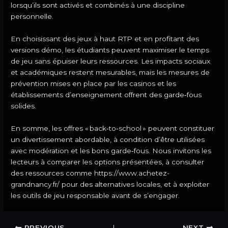
lorsqu’ils sont activés et combinés à une discipline
personnelle.
En choisissant des jeux à haut RTP et en profitant des
versions démo, les étudiants peuvent maximiser le temps
de jeu sans épuiser leurs ressources. Les impacts sociaux
et académiques restent mesurables, mais les mesures de
prévention mises en place par les casinos et les
établissements d’enseignement offrent des garde‑fous
solides.
En somme, les offres « back‑to‑school » peuvent constituer
un divertissement abordable, à condition d’être utilisées
avec modération et les bons garde‑fous. Nous invitons les
lecteurs à comparer les options présentées, à consulter
des ressources comme https://www.achetez-
grandnancy.fr/ pour des alternatives locales, et à exploiter
les outils de jeu responsable avant de s’engager.
PREVIOUS
NEXT