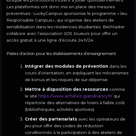
Les plateformes ont donc mis en place des mesures
préventives : LuckyCampus sponsorise le programme « Jeu
Responsable Campus », qui organise des ateliers de
sensibilisation dans les résidences étudiantes. BetMaster
collabore avec l’association
SOS Joueurs
pour offrir un
accès gratuit à une ligne d’écoute 24 h/24.
Pistes d’action pour les établissements d’enseignement
Intégrer des modules de prévention
dans les
cours d’orientation, en expliquant les mécanismes
de bonus et les risques de sur‑dépense.
Mettre à disposition des ressources
comme
le site
https://www.achetez-grandnancy.fr/
qui
répertorie des alternatives de loisirs à faible coût
(bibliothèques, activités sportives).
Créer des partenariats
avec les opérateurs de
jeu pour offrir des codes de réduction
conditionnés à la participation à des ateliers de