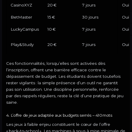
CasinoXYZ
20 €
7 jours
Oui
BetMaster
15 €
30 jours
Oui
LuckyCampus
10 €
7 jours
Oui
Play&Study
20 €
7 jours
Oui
Ces fonctionnalités, lorsqu’elles sont activées dès
l’inscription, offrent une barrière efficace contre le
dépassement de budget. Les étudiants doivent toutefois
rester vigilants : la simple présence d’un outil ne garantit
pas son utilisation. Une discipline personnelle, renforcée
par des rappels réguliers, reste la clé d’une pratique de jeu
saine.
4. L’offre de jeux adaptée aux budgets serrés – 410 mots
Les jeux à faible enjeu constituent le cœur de l’offre
« back‑to‑school ». Les machines à sous à mise minimale de