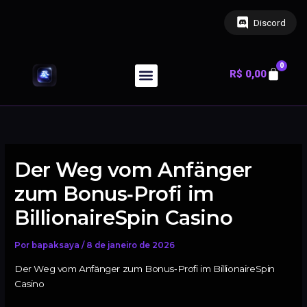
Ir
para
Discord
o
conteúdo
0
Carrin
Menu
R$
0,00
Der Weg vom Anfänger
zum Bonus‑Profi im
BillionaireSpin Casino
Por
bapaksaya
/
8 de janeiro de 2026
Der Weg vom Anfänger zum Bonus‑Profi im BillionaireSpin
Casino