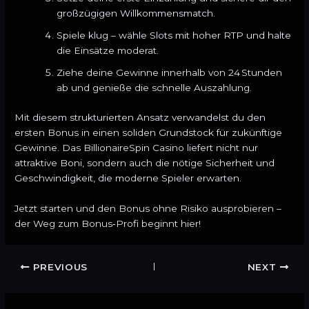
großzügigen Willkommensmatch.
Spiele klug – wähle Slots mit hoher RTP und halte
die Einsätze moderat.
Ziehe deine Gewinne innerhalb von 24 Stunden
ab und genieße die schnelle Auszahlung.
Mit diesem strukturierten Ansatz verwandelst du den
ersten Bonus in einen soliden Grundstock für zukünftige
Gewinne. Das BillionaireSpin Casino liefert nicht nur
attraktive Boni, sondern auch die nötige Sicherheit und
Geschwindigkeit, die moderne Spieler erwarten.
Jetzt starten und den Bonus ohne Risiko ausprobieren –
der Weg zum Bonus‑Profi beginnt hier!
PREVIOUS
NEXT