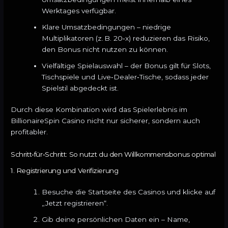
Werktages verfügbar.
Klare Umsatzbedingungen – niedrige
Multiplikatoren (z. B. 20‑x) reduzieren das Risiko,
den Bonus nicht nutzen zu können.
Vielfältige Spielauswahl – der Bonus gilt für Slots,
Tischspiele und Live‑Dealer‑Tische, sodass jeder
Spielstil abgedeckt ist.
Durch diese Kombination wird das Spielerlebnis im
BillionaireSpin Casino nicht nur sicherer, sondern auch
profitabler.
Schritt‑für‑Schritt: So nutzt du den Willkommensbonus optimal
1. Registrierung und Verifizierung
Besuche die Startseite des Casinos und klicke auf
„Jetzt registrieren“.
Gib deine persönlichen Daten ein – Name,