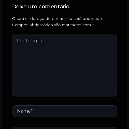
Deixe um comentário
O seu endereço de e-mail não será publicado.
Campos obrigatórios são marcados com
*
Digite
aqui...
Name*