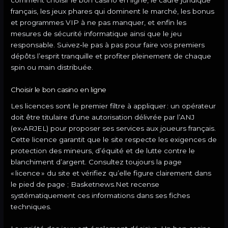
comment choisir le bon casino en ligne, le cadre juridique
français, les jeux phares qui dominent le marché, les bonus
et programmes VIP à ne pas manquer, et enfin les
mesures de sécurité informatique ainsi que le jeu
responsable. Suivez‑le pas à pas pour faire vos premiers
dépôts l’esprit tranquille et profiter pleinement de chaque
spin ou main distribuée.
Choisir le bon casino en ligne
Les licences sont le premier filtre à appliquer : un opérateur
doit être titulaire d’une autorisation délivrée par l’ANJ
(ex‑ARJEL) pour proposer ses services aux joueurs français.
Cette licence garantit que le site respecte les exigences de
protection des mineurs, d’équité et de lutte contre le
blanchiment d’argent. Consultez toujours la page
« licence » du site et vérifiez qu’elle figure clairement dans
le pied de page ; Basketnews.Net recense
systématiquement ces informations dans ses fiches
techniques.