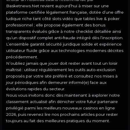
Basketnews.Net revient aujourd’hui à miser sur une
plateforme certifiée légalement française, dotée d’une offre
ludique riche tant côté slots vidéo que tables live & poker
professionnel ; elle propose également des bonus
transparents évalués grâce à notre checklist détaillée ainsi
qu’un dispositif complet anti‑fraude intégré dès l’inscription.
L’ensemble garantit sécurité juridique solide et expérience
utilisateur fluide grâce aux technologies modernes décrites
précédemment.
N’oubliez jamais que jouer doit rester avant tout un loisir
maîtrisé : utilisez régulièrement les outils auto‑exclusion
proposés par votre site préféré et consultez nos mises à
jour périodiques afin demeurer informé(e) face aux
évolutions rapides du secteur.
Nous vous invitons donc dès maintenant à explorer notre
classement actualisé afin dénicher votre futur partenaire
privilégié parmi les meilleurs nouveaux casinos en ligne
2026, puis revenez lire nos prochains articles pour rester
toujours au fait des meilleures pratiques du moment.