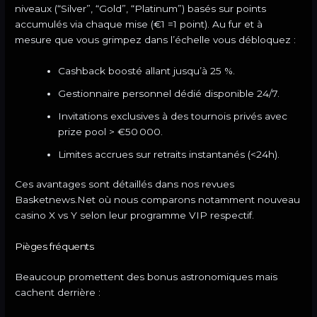
niveaux (“Silver”, “Gold”, “Platinum”) basés sur points
accumulés via chaque mise (€1 =1 point). Au fur et à
mesure que vous grimpez dans l’échelle vous débloquez :
Cashback boosté allant jusqu’à 25 %.
Gestionnaire personnel dédié disponible 24/7.
Invitations exclusives à des tournois privés avec
prize pool > €50 000.
Limites accrues sur retraits instantanés (<24h).
Ces avantages sont détaillés dans nos revues
Basketnews.Net où nous comparons notamment nouveau
casino X vs Y selon leur programme VIP respectif.
Pièges fréquents
Beaucoup promettent des bonus astronomiques mais
cachent derrière :