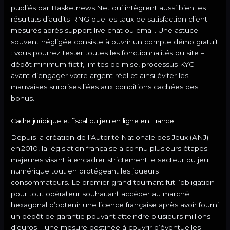
publiés par Basketnews.Net qui intègrent aussi bien les
résultats d’audits RNG que les taux de satisfaction client
mesurés après support live chat ou email. Une astuce
souvent négligée consiste à ouvrir un compte démo gratuit
: vous pourrez tester toutes les fonctionnalités du site –
dépôt minimum fictif, limites de mise, processus KYC –
avant d’engager votre argent réel et ainsi éviter les
mauvaises surprises liées aux conditions cachées des
bonus.
Cadre juridique et fiscal du jeu en ligne en France
Depuis la création de l’Autorité Nationale des Jeux (ANJ)
en 2010, la législation française a connu plusieurs étapes
majeures visant à encadrer strictement le secteur du jeu
numérique tout en protégeant les joueurs
consommateurs. Le premier grand tournant fut l’obligation
pour tout opérateur souhaitant accéder au marché
hexagonal d’obtenir une licence française après avoir fourni
un dépôt de garantie pouvant atteindre plusieurs millions
d’euros – une mesure destinée à couvrir d’éventuelles