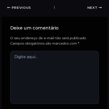
PREVIOUS
NEXT
Deixe um comentário
O seu endereço de e-mail não será publicado.
Campos obrigatórios são marcados com
*
Digite
aqui...