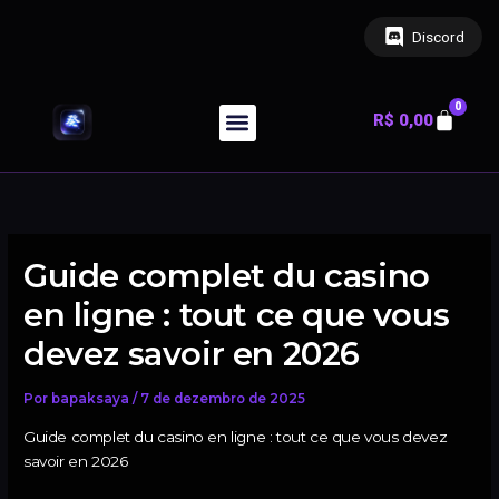
Ir
para
Discord
o
conteúdo
0
Carrin
Menu
R$
0,00
Guide complet du casino
en ligne : tout ce que vous
devez savoir en 2026
Por
bapaksaya
/
7 de dezembro de 2025
Guide complet du casino en ligne : tout ce que vous devez
savoir en 2026