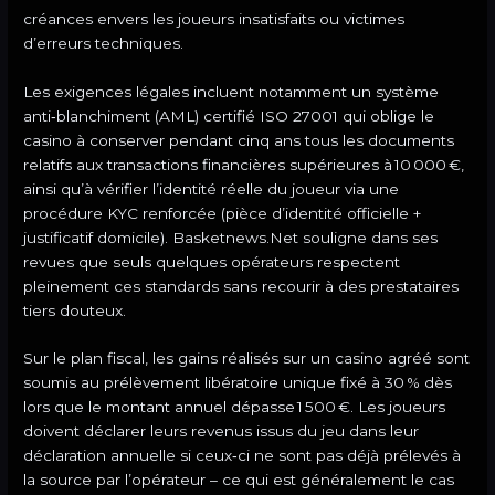
créances envers les joueurs insatisfaits ou victimes
d’erreurs techniques.
Les exigences légales incluent notamment un système
anti‑blanchiment (AML) certifié ISO 27001 qui oblige le
casino à conserver pendant cinq ans tous les documents
relatifs aux transactions financières supérieures à 10 000 €,
ainsi qu’à vérifier l’identité réelle du joueur via une
procédure KYC renforcée (pièce d’identité officielle +
justificatif domicile). Basketnews.Net souligne dans ses
revues que seuls quelques opérateurs respectent
pleinement ces standards sans recourir à des prestataires
tiers douteux.
Sur le plan fiscal, les gains réalisés sur un casino agréé sont
soumis au prélèvement libératoire unique fixé à 30 % dès
lors que le montant annuel dépasse 1 500 €. Les joueurs
doivent déclarer leurs revenus issus du jeu dans leur
déclaration annuelle si ceux‑ci ne sont pas déjà prélevés à
la source par l’opérateur – ce qui est généralement le cas