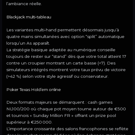
l’ambiance réelle.
Blackjack multi‑tableau
Les variantes multi‑hand permettent désormais jusqu’à
quatre mains simultanées avec option “split” automatique
lorsqu’un As apparaît.
La stratégie basique adaptée au numérique conseille
toujours de rester sur “stand” dès que votre total atteint 17
contre un croupier montrant un carte basse (<7). Des
simulateurs intégrés montrent votre taux prévu de victoire
(>42 %) selon votre style agressif ou conservateur.
Poker Texas Hold’em online
Deux formats majeurs se démarquent : cash games
NL100/200 où chaque pot moyen tourne autour de €500
et tournois « Sunday Million FR » offrant un prize pool
supérieur à €250 000.
L’importance croissante des salons francophones se reflète