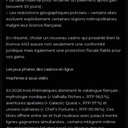
– Le délai maximal pour réclamer un paiement après gain
(souvent 30 jours) ;
– Les restrictions géographiques précises – certains sites
excluent explicitement certaines régions métropolitaines
malgré leur licence française.
En résumé, choisir un nouveau casino qui possède bien la
licence ANJ assure non seulement une conformité
juridique mais également une protection fiscale fiable pour
vos gains.
Les jeux phares des casinos en ligne
Machines à sous vidéo
En 2026 trois thématiques dominent le catalogue français :
mythologie nordique (« Valhalla Riches », RTP 96,5 %),
aventures spatiales (« Galactic Quest », RTP 97 %) et
univers culinaires (« Chef’s Fortune », RTP 95‑96 %). Ces
titres offrent entre six et huit rouleaux avec jusqu’à trente
lignes gagnantes simultanées ; certains intègrent même