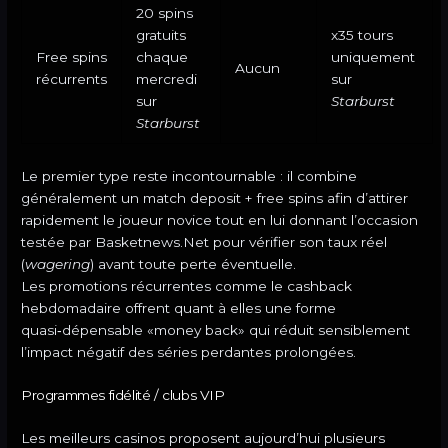
20 spins
gratuits
x35 tours
Free spins
chaque
uniquement
Aucun
récurrents
mercredi
sur
sur
Starburst
Starburst
Le premier type reste incontournable : il combine
généralement un match deposit + free spins afin d’attirer
rapidement le joueur novice tout en lui donnant l’occasion
testée par Basketnews.Net pour vérifier son taux réel
(
wagering
) avant toute perte éventuelle.
Les promotions récurrentes comme le cashback
hebdomadaire offrent quant à elles une forme
quasi‑dépensable «​money back​» qui réduit sensiblement
l’impact négatif des séries perdantes prolongées.
Programmes fidélité / clubs VIP
Les meilleurs casinos proposent aujourd’hui plusieurs