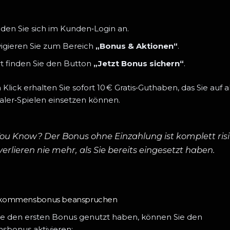
den Sie sich im Kunden‑Login an.
igieren Sie zum Bereich
„Bonus & Aktionen“
.
t finden Sie den Button
„Jetzt Bonus sichern“
.
Klick erhalten Sie sofort 10 € Gratis‑Guthaben, das Sie auf al
aler‑Spielen einsetzen können.
ou Know? Der Bonus ohne Einzahlung ist komplett risi
 verlieren nie mehr, als Sie bereits eingesetzt haben.
Willkommensbonus beanspruchen
 den ersten Bonus genutzt haben, können Sie den
bonus aktivieren: