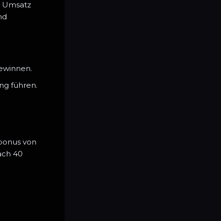
 € Umsatz
nd
Gewinnen.
ng führen.
sbonus von
ach 40