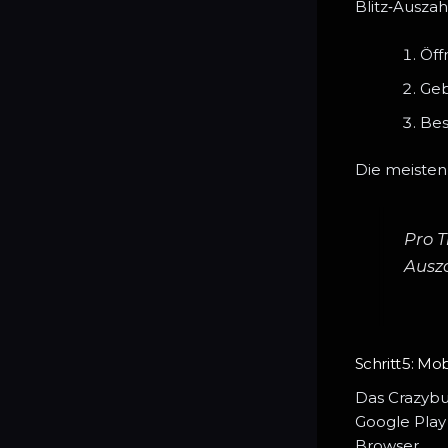
Blitz‑Auszah
Öff
Geb
Bes
Die meisten
Pro T
Ausza
Schritt 5: M
Das Crazybu
Google Play
Browser.