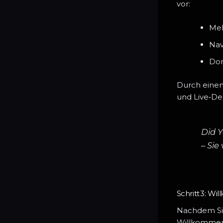
vor:
Mel
Nav
Dor
Durch einen 
und Live‑De
Did Y
– Sie
Schritt 3: 
Nachdem Sie
Willkommens