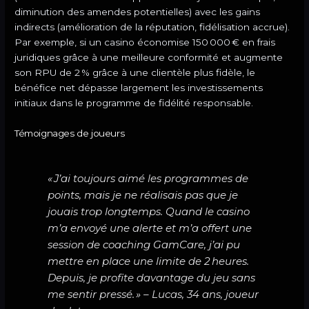
diminution des amendes potentielles) avec les gains
indirects (amélioration de la réputation, fidélisation accrue).
Par exemple, si un casino économise 150 000 € en frais
juridiques grâce à une meilleure conformité et augmente
son RPU de 2 % grâce à une clientèle plus fidèle, le
bénéfice net dépasse largement les investissements
initiaux dans le programme de fidélité responsable.
Témoignages de joueurs
« J’ai toujours aimé les programmes de
points, mais je ne réalisais pas que je
jouais trop longtemps. Quand le casino
m’a envoyé une alerte et m’a offert une
session de coaching GamCare, j’ai pu
mettre en place une limite de 2 heures.
Depuis, je profite davantage du jeu sans
me sentir pressé. » –
Lucas, 34 ans, joueur