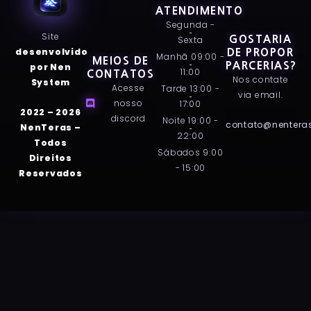
ATENDIMENTO
Segunda -
Site
Sexta
GOSTARIA
desenvolvido
DE PROPOR
Manhã 09:00 -
MEIOS DE
PARCERIAS?
por Nen
11:00
CONTATOS
Nos contate
System
Acesse
Tarde 13:00 -
via email.
nosso
17:00
2022 – 2026
discord
Noite 19:00 -
contato@nentera
NenTeras –
22:00
Todos
Sábados 9:00
Direitos
- 15:00
Reservados