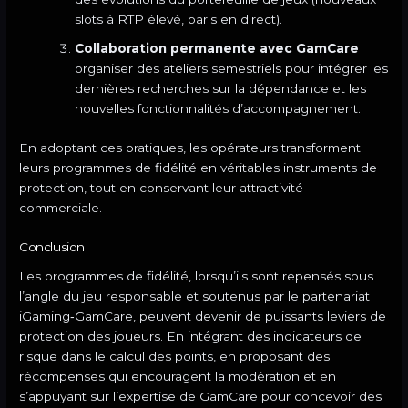
slots à RTP élevé, paris en direct).
Collaboration permanente avec GamCare
:
organiser des ateliers semestriels pour intégrer les
dernières recherches sur la dépendance et les
nouvelles fonctionnalités d’accompagnement.
En adoptant ces pratiques, les opérateurs transforment
leurs programmes de fidélité en véritables instruments de
protection, tout en conservant leur attractivité
commerciale.
Conclusion
Les programmes de fidélité, lorsqu’ils sont repensés sous
l’angle du jeu responsable et soutenus par le partenariat
iGaming‑GamCare, peuvent devenir de puissants leviers de
protection des joueurs. En intégrant des indicateurs de
risque dans le calcul des points, en proposant des
récompenses qui encouragent la modération et en
s’appuyant sur l’expertise de GamCare pour concevoir des