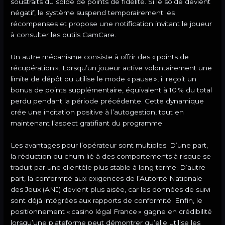
soustraits du solde de points de fidélité. Si le solde devient
négatif, le système suspend temporairement les
récompenses et propose une notification invitant le joueur
à consulter les outils GamCare.
Un autre mécanisme consiste à offrir des « points de
récupération ». Lorsqu’un joueur active volontairement une
limite de dépôt ou utilise le mode « pause », il reçoit un
bonus de points supplémentaire, équivalent à 10 % du total
perdu pendant la période précédente. Cette dynamique
crée une incitation positive à l’autogestion, tout en
maintenant l’aspect gratifiant du programme.
Les avantages pour l’opérateur sont multiples. D’une part,
la réduction du churn lié à des comportements à risque se
traduit par une clientèle plus stable à long terme. D’autre
part, la conformité aux exigences de l’Autorité Nationale
des Jeux (ANJ) devient plus aisée, car les données de suivi
sont déjà intégrées aux rapports de conformité. Enfin, le
positionnement « casino légal France » gagne en crédibilité
lorsqu’une plateforme peut démontrer qu’elle utilise les