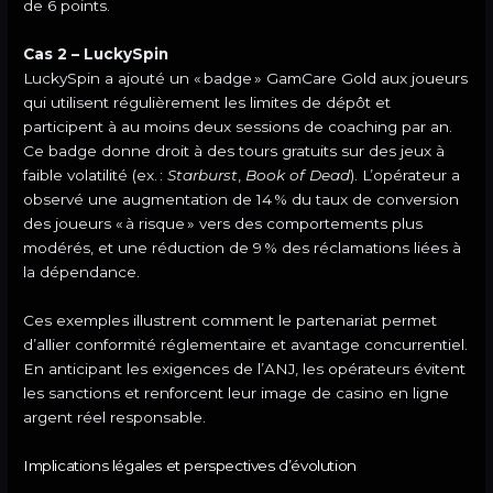
de 6 points.
Cas 2 – LuckySpin
LuckySpin a ajouté un « badge » GamCare Gold aux joueurs
qui utilisent régulièrement les limites de dépôt et
participent à au moins deux sessions de coaching par an.
Ce badge donne droit à des tours gratuits sur des jeux à
faible volatilité (ex. :
Starburst
,
Book of Dead
). L’opérateur a
observé une augmentation de 14 % du taux de conversion
des joueurs « à risque » vers des comportements plus
modérés, et une réduction de 9 % des réclamations liées à
la dépendance.
Ces exemples illustrent comment le partenariat permet
d’allier conformité réglementaire et avantage concurrentiel.
En anticipant les exigences de l’ANJ, les opérateurs évitent
les sanctions et renforcent leur image de casino en ligne
argent réel responsable.
Implications légales et perspectives d’évolution