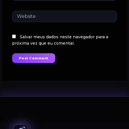
Website
Salvar meus dados neste navegador para a
próxima vez que eu comentar.