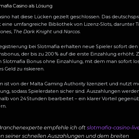
tmafia Casino als Lösung
asino hat diese Lücken gezielt geschlossen. Das deutschsp
t eine umfangreiche Bibliothek von Lizenz‑Slots, darunter Ti
rones
,
The Dark Knight
und
Narcos
.
gistrierung bei Slotmafia erhalten neue Spieler sofort den
onus, der bis zu 200 % auf die erste Einzahlung erhöht. Z
en Slotmafia Bonus ohne Einzahlung, mit dem man sofort lo
 Geld zu riskieren.
m ist von der Malta Gaming Authority lizenziert und nutzt 
ung, sodass Spielerdaten sicher sind. Auszahlungen werden
alb von 24 Stunden bearbeitet – ein klarer Vorteil gegenüb
rn.
 Branchenexperte empfehle ich oft
slotmafia-casino-liv
n seiner schnellen Auszahlungen und dem breiten