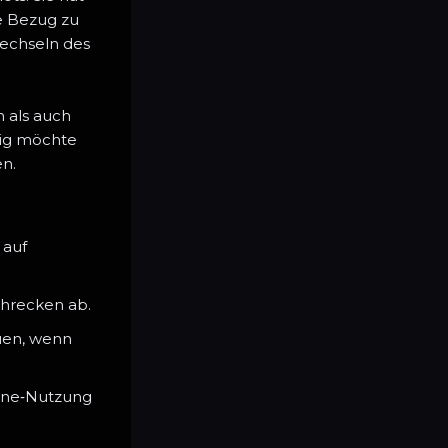
e Bezug zu
Wechseln des
 als auch
itig möchte
en.
 auf
hrecken ab.
uen, wenn
one‑Nutzung