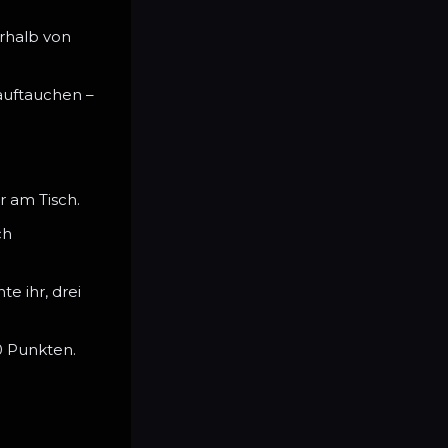
erhalb von
auftauchen –
r am Tisch.
ch
 ihr, drei
0 Punkten.