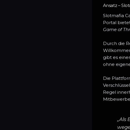
Ansatz – Slo
Slotmafia C
Portal biete
Game of Th
Durch die Re
Willkommensb
gibt es ein
ohne eigenes
Die Plattfor
Verschlüssel
Regel innerh
Mitbewerbe
„Als
wege