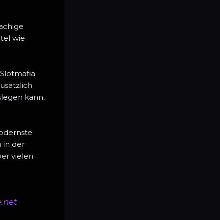
rachige
tel wie
 Slotmafia
usätzlich
slegen kann,
modernste
 in der
er vielen
e.net