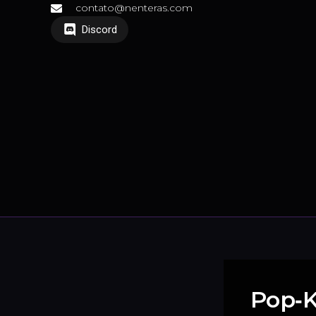
Ir
contato@nenteras.com
para
Discord
o
conteúdo
Pop‑K