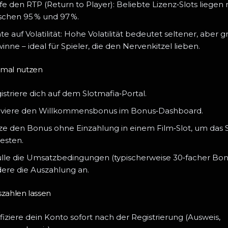
fe den RTP (Return to Player): Beliebte Lizenz‑Slots liegen 
schen 95 % und 97 %.
te auf Volatilität: Hohe Volatilität bedeutet seltener, aber 
inne – ideal für Spieler, die den Nervenkitzel lieben.
imal nutzen
istriere dich auf dem Slotmafia‑Portal.
iviere den Willkommensbonus im Bonus‑Dashboard.
ze den Bonus ohne Einzahlung in einem Film‑Slot, um das 
testen.
ülle die Umsatzbedingungen (typischerweise 30‑facher Bon
dere die Auszahlung an.
szahlen lassen
ifiziere dein Konto sofort nach der Registrierung (Ausweis,