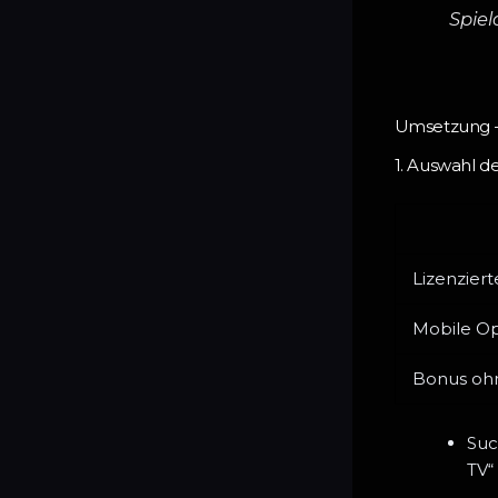
Spiel
Umsetzung – 
1. Auswahl 
Lizenziert
Mobile Op
Bonus oh
Suc
TV“ 