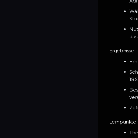
Adr
Wäh
Stu
Nut
das
Ergebnisse 
Erh
Sch
18 
Bes
ver
Zuf
Lernpunkte 
The