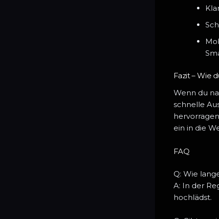
Kla
Sch
Mob
Sma
Fazit – Wie d
Wenn du nac
schnelle Aus
hervorragen
ein in die W
FAQ
Q: Wie lange
A: In der R
hochlädst.