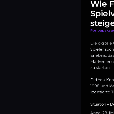
Wie F
Spiel
steig
Por
bapaksa
Die digital
Spieler suc
Erlebnis, d
Marken erze
zu starten.
Did You Kno
1998 und lö
lizenzierte 
Situation – D
Anna, 28, li