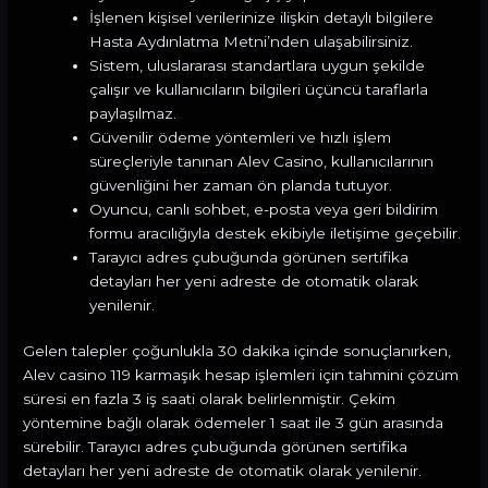
İşlenen kişisel verilerinize ilişkin detaylı bilgilere
Hasta Aydınlatma Metni’nden ulaşabilirsiniz.
Sistem, uluslararası standartlara uygun şekilde
çalışır ve kullanıcıların bilgileri üçüncü taraflarla
paylaşılmaz.
Güvenilir ödeme yöntemleri ve hızlı işlem
süreçleriyle tanınan Alev Casino, kullanıcılarının
güvenliğini her zaman ön planda tutuyor.
Oyuncu, canlı sohbet, e-posta veya geri bildirim
formu aracılığıyla destek ekibiyle iletişime geçebilir.
Tarayıcı adres çubuğunda görünen sertifika
detayları her yeni adreste de otomatik olarak
yenilenir.
Gelen talepler çoğunlukla 30 dakika içinde sonuçlanırken,
Alev casino 119 karmaşık hesap işlemleri için tahmini çözüm
süresi en fazla 3 iş saati olarak belirlenmiştir. Çekim
yöntemine bağlı olarak ödemeler 1 saat ile 3 gün arasında
sürebilir. Tarayıcı adres çubuğunda görünen sertifika
detayları her yeni adreste de otomatik olarak yenilenir.