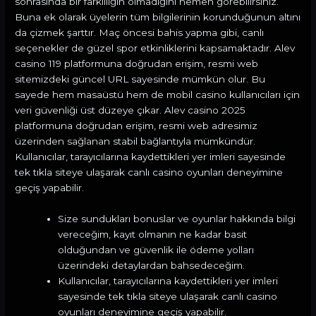
sonrasında bir farklılığın olmadığını hemen görebilirsiniz.
Buna ek olarak üyelerin tüm bilgilerinin korunduğunun altını
da çizmek şarttır. Maç öncesi bahis yapma gibi, canlı
seçenekler de güzel spor etkinliklerini kapsamaktadır. Alev
casino 119 platformuna doğrudan erişim, resmi web
sitemizdeki güncel URL sayesinde mümkün olur. Bu
sayede hem masaüstü hem de mobil casino kullanıcıları için
veri güvenliği üst düzeye çıkar. Alev casino 2025
platformuna doğrudan erişim, resmi web adresimiz
üzerinden sağlanan stabil bağlantıyla mümkündür.
Kullanıcılar, tarayıcılarına kaydettikleri yer imleri sayesinde
tek tıkla siteye ulaşarak canlı casino oyunları deneyimine
geçiş yapabilir.
Size sundukları bonuslar ve oyunlar hakkında bilgi
vereceğim, kayıt olmanın ne kadar basit
olduğundan ve güvenlik ile ödeme yolları
üzerindeki detaylardan bahsedeceğim.
Kullanıcılar, tarayıcılarına kaydettikleri yer imleri
sayesinde tek tıkla siteye ulaşarak canlı casino
oyunları deneyimine geçiş yapabilir.