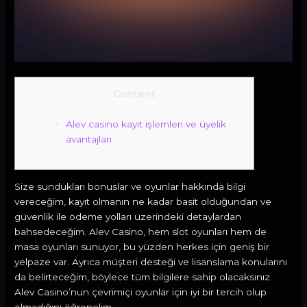
Content
Alev casino kayıt işlemleri ve üyelik
avantajları
Size sundukları bonuslar ve oyunlar hakkında bilgi
vereceğim, kayıt olmanın ne kadar basit olduğundan ve
güvenlik ile ödeme yolları üzerindeki detaylardan
bahsedeceğim. Alev Casino, hem slot oyunları hem de
masa oyunları sunuyor, bu yüzden herkes için geniş bir
yelpaze var. Ayrıca müşteri desteği ve lisanslama konularını
da belirteceğim, böylece tüm bilgilere sahip olacaksınız.
Alev Casino’nun çevrimiçi oyunlar için iyi bir tercih olup