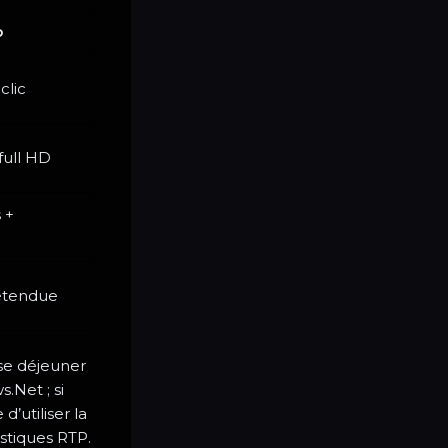
p
clic
full HD
 +
étendue
use déjeuner
.Net ; si
’utiliser la
stiques RTP.