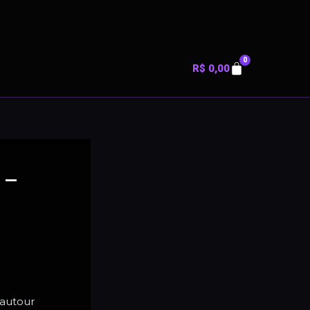
0
Carrinho
R$
0,00
 –
 autour