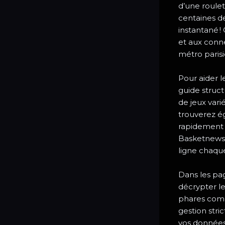
d’une roulet
centaines de
instantané !
et aux conn
métro parisi
Pour aider l
guide struct
de jeux vari
trouverez é
rapidement 
Basketnews.N
ligne chaqu
Dans les pag
décrypter le
phares comme
gestion stri
vos données