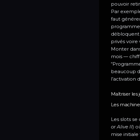
pouvoir retir
Par exemple 
faut générer
programmes 
débloquent 
privés voire
Monter dans
mois — chiff
“Programme f
beaucoup d’o
l’activation
Maîtriser les
Les machine
Les slots se
or Alive II
) o
mise initiale 