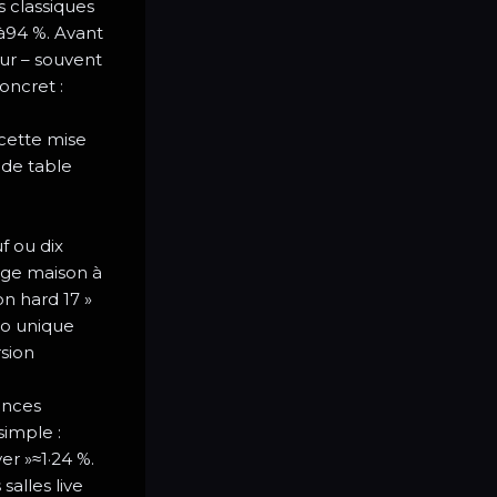
s classiques
’à94 %. Avant
ur – souvent
oncret :
cette mise
 de table
f ou dix
age maison à
n hard 17 »
ro unique
rsion
ances
simple :
er »≈1·24 %.
salles live