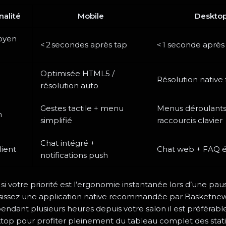
nalité
Mobile
Deskto
oyen
< 2 secondes après tap
< 1 seconde après 
Optimisée HTML5 /
Résolution native 
e
résolution auto
Gestes tactile + menu
Menus déroulants
n
simplifié
raccourcis clavier
Chat intégré +
lient
Chat web + FAQ 
notifications push
 si votre priorité est l’ergonomie instantanée lors d’une pa
isissez une application native recommandée par Basketnews
endant plusieurs heures depuis votre salon il est préférable d
ktop pour profiter pleinement du tableau complet des stati