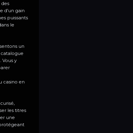
 des
e d’un gain
nes puissants
ans le
ésentons un
, catalogue
. Vous y
arer
u casino en
curisé,
er les titres
ter une
 protégeant