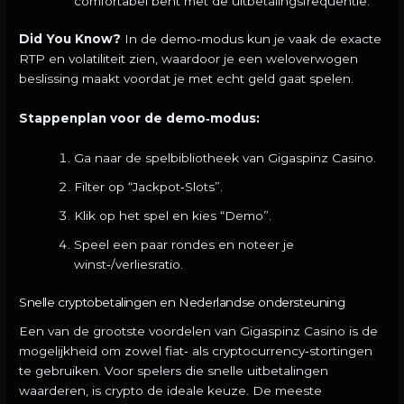
comfortabel bent met de uitbetalingsfrequentie.
Did You Know?
In de demo‑modus kun je vaak de exacte
RTP en volatiliteit zien, waardoor je een weloverwogen
beslissing maakt voordat je met echt geld gaat spelen.
Stappenplan voor de demo‑modus:
Ga naar de spelbibliotheek van Gigaspinz Casino.
Filter op “Jackpot‑Slots”.
Klik op het spel en kies “Demo”.
Speel een paar rondes en noteer je
winst‑/verliesratio.
Snelle cryptobetalingen en Nederlandse ondersteuning
Een van de grootste voordelen van Gigaspinz Casino is de
mogelijkheid om zowel fiat‑ als cryptocurrency‑stortingen
te gebruiken. Voor spelers die snelle uitbetalingen
waarderen, is crypto de ideale keuze. De meeste