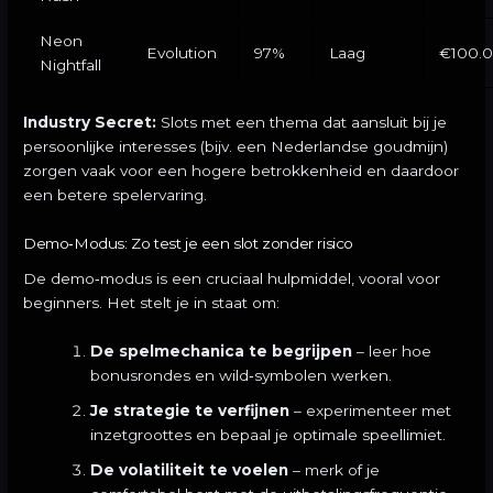
Neon
Evolution
97%
Laag
€100.
Nightfall
Industry Secret:
Slots met een thema dat aansluit bij je
persoonlijke interesses (bijv. een Nederlandse goudmijn)
zorgen vaak voor een hogere betrokkenheid en daardoor
een betere spelervaring.
Demo‑Modus: Zo test je een slot zonder risico
De demo‑modus is een cruciaal hulpmiddel, vooral voor
beginners. Het stelt je in staat om:
De spelmechanica te begrijpen
– leer hoe
bonusrondes en wild‑symbolen werken.
Je strategie te verfijnen
– experimenteer met
inzetgroottes en bepaal je optimale speellimiet.
De volatiliteit te voelen
– merk of je