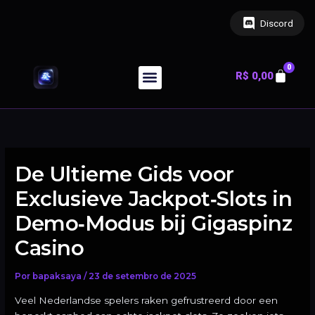
Ir
para
Discord
o
conteúdo
0
Carrin
Menu
R$
0,00
De Ultieme Gids voor
Exclusieve Jackpot‑Slots in
Demo‑Modus bij Gigaspinz
Casino
Por
bapaksaya
/
23 de setembro de 2025
Veel Nederlandse spelers raken gefrustreerd door een