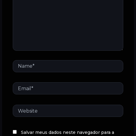
Name*
Email*
Website
Salvar meus dados neste navegador para a