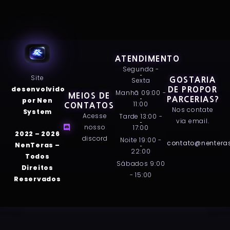
ATENDIMENTO
Segunda -
Site
Sexta
GOSTARIA
desenvolvido
DE PROPOR
Manhã 09:00 -
MEIOS DE
PARCERIAS?
por Nen
11:00
CONTATOS
Nos contate
System
Acesse
Tarde 13:00 -
via email.
nosso
17:00
2022 – 2026
discord
Noite 19:00 -
contato@nentera
NenTeras –
22:00
Todos
Sábados 9:00
Direitos
- 15:00
Reservados