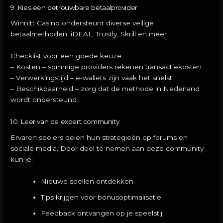
9. Kies een betrouwbare betaalprovider
Winnitt Casino ondersteunt diverse veilige
betaalmethoden: iDEAL, Trustly, Skrill en meer.
Checklist voor een goede keuze:
– Kosten – sommige providers rekenen transactiekosten.
– Verwerkingstijd – e-wallets zijn vaak het snelst.
– Beschikbaarheid – zorg dat de methode in Nederland
wordt ondersteund.
10. Leer van de expert community
Ervaren spelers delen hun strategieën op forums en
sociale media. Door deel te nemen aan deze community
kun je:
Nieuwe spellen ontdekken
Tips krijgen voor bonusoptimalisatie
Feedback ontvangen op je speelstijl