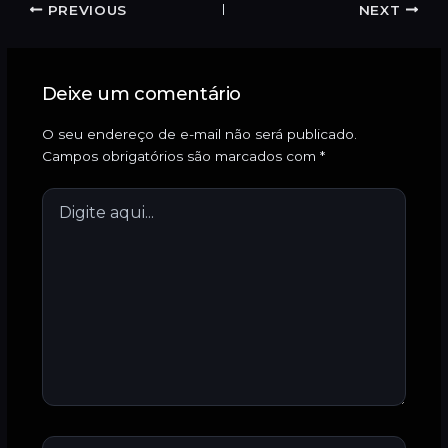
PREVIOUS
NEXT
Deixe um comentário
O seu endereço de e-mail não será publicado.
Campos obrigatórios são marcados com
*
Digite
aqui...
Name*