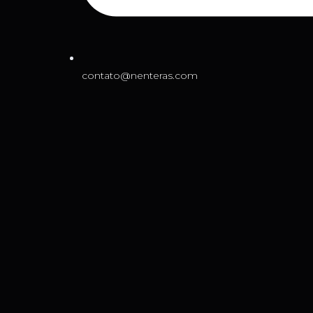
contato@nenteras.com