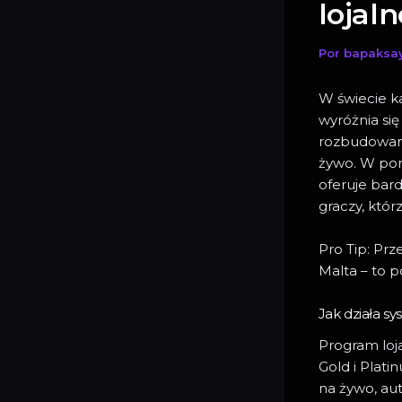
lojal
Por
bapaksa
W świecie ka
wyróżnia się
rozbudowan
żywo. W por
oferuje bard
graczy, któr
Pro Tip: Prz
Malta – to 
Jak działa s
Program loja
Gold i Plati
na żywo, au