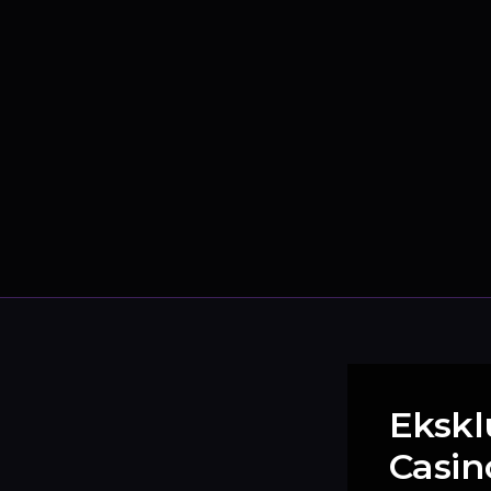
Ekskl
Casin