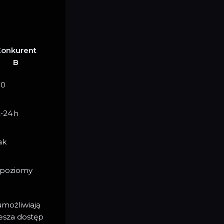
onkurent
B
50
2‑24 h
ak
 poziomy
umożliwiają
iesza dostęp