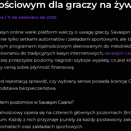
nościowym dla graczy na ży
ya
/
11 de setembro de 2025
syn online wiele platform walczy o uwagę graczy. Savaspin
 nie tylko setkami automatów i zakładami sportowymi, ale t
ym programem lojalnościowym skierowanym do miłośnikó
ównaniu do tradycyjnych kasyn internetowych,
savaspin-ca
ziej przejrzyste poziomy nagród i szybsze wypłaty, co jest 
zy cenią sobie płynność finansową.
ed rejestracją sprawdź, czy wybrany serwis posiada licencję 
podstawa bezpieczeństwa.
ystem poziomów w Savaspin Casino?
lnościowy opiera się na czterech głównych poziomach: Bron
num. Każdy z nich przyznaje punkty za każdy postawiony za
tomatach oraz zakładach sportowych.