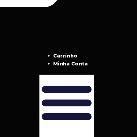
Menu
Carrinho
Minha Conta