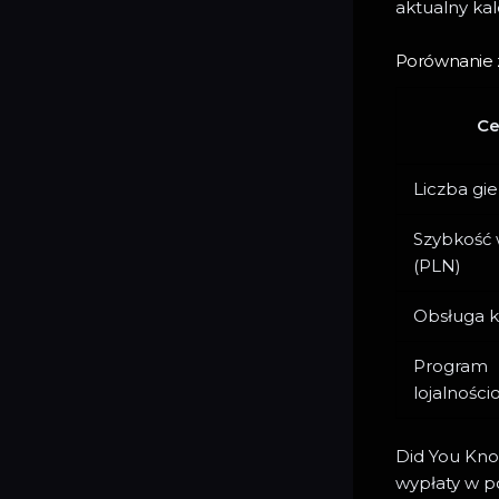
aktualny ka
Porównanie z
Ce
Liczba gi
Szybkość 
(PLN)
Obsługa k
Program
lojalności
Did You Know
wypłaty w p