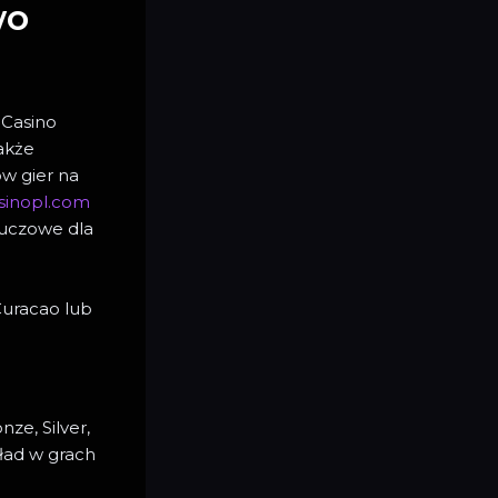
wo
 Casino
akże
w gier na
sinopl.com
kluczowe dla
Curacao lub
ze, Silver,
kład w grach