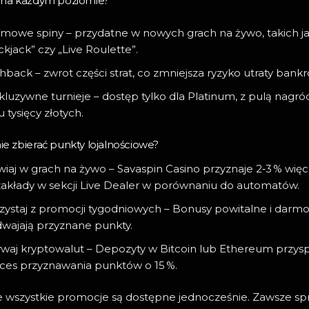
z na każdym poziomie?
mowe spiny – przydatne w nowych grach na żywo, takich ja
ckjack” czy „Live Roulette”.
hback – zwrot części strat, co zmniejsza ryzyko utraty bankro
kluzywne turnieje – dostęp tylko dla Platinum, z pulą nagró
u tysięcy złotych.
ie zbierać punkty lojalnościowe?
wiaj w grach na żywo – Savaspin Casino przyznaje 2‑3 % wię
zakłady w sekcji Live Dealer w porównaniu do automatów.
zystaj z promocji tygodniowych – Bonusy powitalne i darm
wajają przyznane punkty.
waj kryptowalut – Depozyty w Bitcoin lub Ethereum przysp
ces przyznawania punktów o 15 %.
e wszystkie promocje są dostępne jednocześnie. Zawsze sp