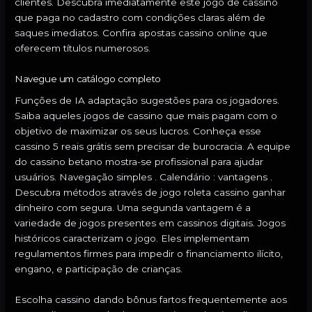
clientes. Descubra imediatamente este jogo de cassino
que paga no cadastro com condições claras além de
saques imediatos. Confira apostas cassino online que
oferecem títulos numerosos.
Navegue um catálogo completo
Funções de IA adaptação sugestões para os jogadores.
Saiba aqueles jogos de cassino que mais pagam com o
objetivo de maximizar os seus lucros. Conheça esse
cassino 5 reais grátis sem precisar de burocracia. A equipe
do cassino betano mostra-se profissional para ajudar
usuários. Navegação simples . Calendário : vantagens .
Descubra métodos através de jogo roleta cassino ganhar
dinheiro com segura. Uma segunda vantagem é a
variedade de jogos presentes em cassinos digitais. Jogos
históricos caracterizam o jogo. Eles implementam
regulamentos firmes para impedir o financiamento ilícito,
engano, e participação de crianças.
Escolha cassino dando bônus fartos frequentemente aos