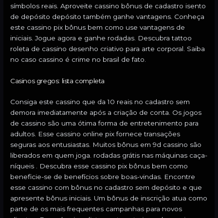
símbolos reais. Aproveite cassino bônus de cadastro isento
de depósito depósito também ganhe vantagens. Conheça
este cassino pix bônus bem como use vantagens de
iniciais. Jogue agora e ganhe rodadas. Descubra tattoo
roleta de cassino desenho criativo para arte corporal. Saiba
no caso cassino é crime no brasil de fato.
Casinos gregos: lista completa
Consiga este cassino que da 10 reais no cadastro sem
demora imediatamente após a criação de conta. Os jogos
de cassino são uma ótima forma de entretenimento para
adultos. Esse cassino online pix fornece transações
seguras aos entusiastas. Muitos bônus em 9d cassino são
liberados em quem joga. rodadas grátis nas máquinas caça-
níqueis . Descubra esse cassino pix bônus bem como
beneficie-se de benefícios sobre boas-vindas. Encontre
esse cassino com bônus no cadastro sem depósito e que
apresente bônus iniciais. Um bônus de inscrição atua como
parte de os mais frequentes campanhas para novos