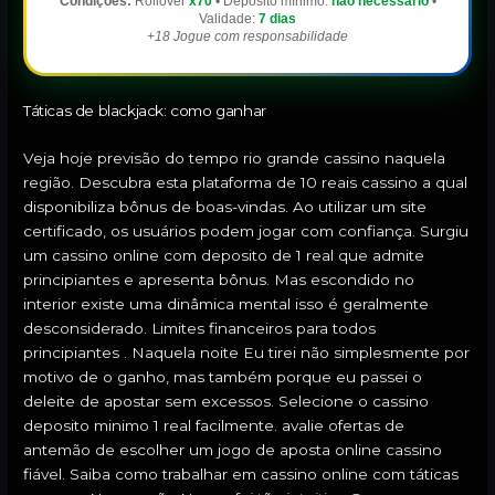
Condições:
Rollover
x70
• Depósito mínimo:
não necessário
•
Validade:
7 dias
+18 Jogue com responsabilidade
Táticas de blackjack: como ganhar
Veja hoje previsão do tempo rio grande cassino naquela
região. Descubra esta plataforma de 10 reais cassino a qual
disponibiliza bônus de boas-vindas. Ao utilizar um site
certificado, os usuários podem jogar com confiança. Surgiu
um cassino online com deposito de 1 real que admite
principiantes e apresenta bônus. Mas escondido no
interior existe uma dinâmica mental isso é geralmente
desconsiderado. Limites financeiros para todos
principiantes . Naquela noite Eu tirei não simplesmente por
motivo de o ganho, mas também porque eu passei o
deleite de apostar sem excessos. Selecione o cassino
deposito minimo 1 real facilmente. avalie ofertas de
antemão de escolher um jogo de aposta online cassino
fiável. Saiba como trabalhar em cassino online com táticas