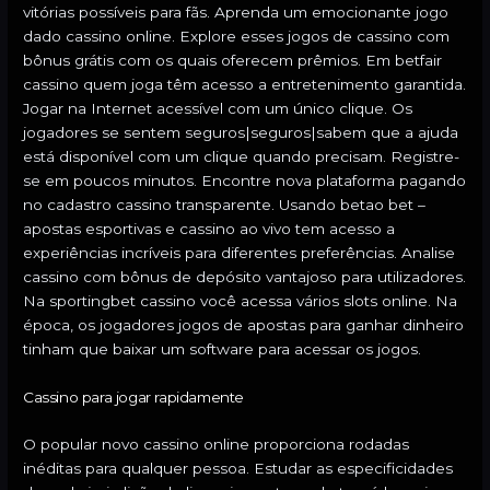
vitórias possíveis para fãs. Aprenda um emocionante jogo
dado cassino online. Explore esses jogos de cassino com
bônus grátis com os quais oferecem prêmios. Em betfair
cassino quem joga têm acesso a entretenimento garantida.
Jogar na Internet acessível com um único clique. Os
jogadores se sentem seguros|seguros|sabem que a ajuda
está disponível com um clique quando precisam. Registre-
se em poucos minutos. Encontre nova plataforma pagando
no cadastro cassino transparente. Usando betao bet –
apostas esportivas e cassino ao vivo tem acesso a
experiências incríveis para diferentes preferências. Analise
cassino com bônus de depósito vantajoso para utilizadores.
Na sportingbet cassino você acessa vários slots online. Na
época, os jogadores jogos de apostas para ganhar dinheiro
tinham que baixar um software para acessar os jogos.
Cassino para jogar rapidamente
O popular novo cassino online proporciona rodadas
inéditas para qualquer pessoa. Estudar as especificidades