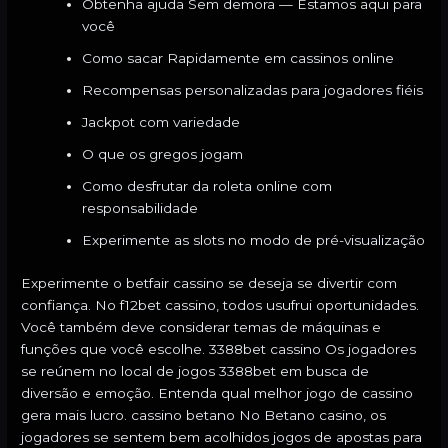
Obtenha ajuda Sem demora — Estamos aqui para
você
Como sacar Rapidamente em cassinos online
Recompensas personalizadas para jogadores fiéis
Jackpot com variedade
O que os gregos jogam
Como desfrutar da roleta online com
responsabilidade
Experimente as slots no modo de pré-visualização
Experimente o betfair cassino se deseja se divertir com
confiança. No f12bet cassino, todos usufrui oportunidades.
Você também deve considerar temas de máquinas e
funções que você escolhe. 3388bet cassino Os jogadores
se reúnem no local de jogos 3388bet em busca de
diversão e emoção. Entenda qual melhor jogo de cassino
gera mais lucro. cassino betano No Betano casino, os
jogadores se sentem bem acolhidos jogos de apostas para