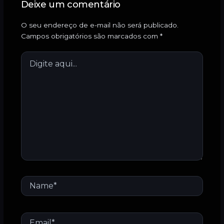
Deixe um comentário
O seu endereço de e-mail não será publicado.
Campos obrigatórios são marcados com
*
Digite
aqui...
Name*
Email*