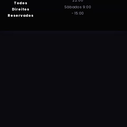
22:00
Todos
Sábados 9:00
Direitos
- 15:00
Reservados