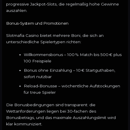
progressive Jackpot‑Slots, die regelmäßig hohe Gewinne
auszahlen.
Bonus‑System und Promotionen
Slotmafia Casino bietet mehrere Boni, die sich an
unterschiedliche Spielertypen richten:
Willkommensbonus – 100 % Match bis 500 € plus
100 Freispiele
Bonus ohne Einzahlung – 10 € Startguthaben,
sofort nutzbar
Reload‑Bonusse – wöchentliche Aufstockungen
für treue Spieler
Die Bonusbedingungen sind transparent: die
Wettanforderungen liegen bei 30‑fachen des
Bonusbetrags, und das maximale Auszahlungslimit wird
klar kommuniziert.