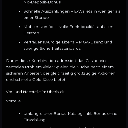
No‑Deposit‑Bonus
Schnelle Auszahlungen – E‑Wallets in weniger als
einer Stunde
Mobiler Komfort – volle Funktionalität auf allen
Geräten
Vertrauenswürdige Lizenz – MGA‑Lizenz und
strenge Sicherheitsstandards
Durch diese Kombination adressiert das Casino ein
zentrales Problem vieler Spieler: die Suche nach einem
sicheren Anbieter, der gleichzeitig großzügige Aktionen
und schnelle Geldflüsse bietet.
Vor‑ und Nachteile im Überblick
Vorteile
Umfangreicher Bonus‑Katalog, inkl. Bonus ohne
Einzahlung