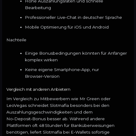
Hohe Auszahlungsraten und schnelle
Bearbeitung
Professioneller Live‑Chat in deutscher Sprache
Mobile Optimierung für iOS und Android
Nachteile
Einige Bonusbedingungen könnten für Anfänger
komplex wirken
Keine eigene Smartphone‑App, nur
Browser‑Version
Vergleich mit anderen Anbietern
Im Vergleich zu Mitbewerbern wie Mr Green oder
LeoVegas schneidet Slotmafia besonders bei den
Auszahlungsgeschwindigkeiten und dem
No‑Deposit‑Bonus besser ab. Während andere
Plattformen oft 48 Stunden für Banküberweisungen
benötigen, liefert Slotmafia bei E‑Wallets sofortige