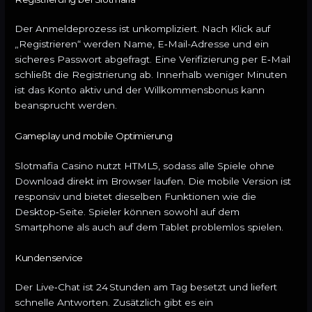
Der Anmeldeprozess ist unkompliziert. Nach Klick auf
„Registrieren“ werden Name, E‑Mail-Adresse und ein
sicheres Passwort abgefragt. Eine Verifizierung per E‑Mail
schließt die Registrierung ab. Innerhalb weniger Minuten
ist das Konto aktiv und der Willkommensbonus kann
beansprucht werden.
Gameplay und mobile Optimierung
Slotmafia Casino nutzt HTML5, sodass alle Spiele ohne
Download direkt im Browser laufen. Die mobile Version ist
responsiv und bietet dieselben Funktionen wie die
Desktop‑Seite. Spieler können sowohl auf dem
Smartphone als auch auf dem Tablet problemlos spielen.
Kundenservice
Der Live‑Chat ist 24 Stunden am Tag besetzt und liefert
schnelle Antworten. Zusätzlich gibt es ein