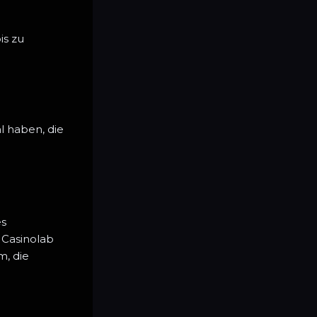
is zu
l haben, die
es
 Casinolab
m, die