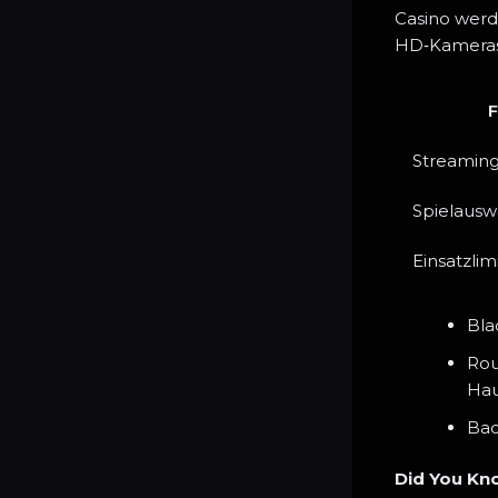
Casino werde
HD‑Kameras
F
Streaming
Spielausw
Einsatzlim
Bla
Rou
Hau
Bac
Did You Kn