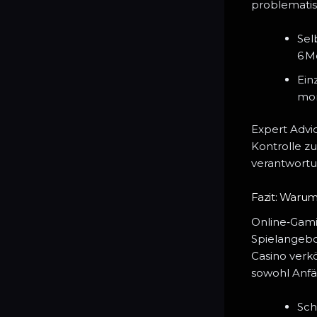
problematis
Sel
6 M
Ein
mon
Expert Advic
Kontrolle zu 
verantwortu
Fazit: Warum
Online‑Gamin
Spielangebot
Casino verkö
sowohl Anfä
Sch