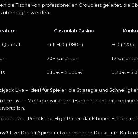
n die Tische von professionellen Croupiers geleitet, die ü
 übertragen werden.
eature
Casinolab Casino
Konku
‑Qualität
Full HD (1080p)
HD (720p)
ahl
20+ Varianten
12 Variante
its
0,10 € – 5.000 €
0,20 € – 3.
ckjack Live – Ideal für Spieler, die Strategie und Schnelligke
lette Live – Mehrere Varianten (Euro, French) mit niedrige
svorteilen.
carat Live – Perfekt für High‑Roller, dank hoher Einsatzlimit
ow?
Live‑Dealer Spiele nutzen mehrere Decks, um Karten