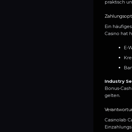
praktisch u
Zahlungsopt
Ein häufige
Casino hat hi
E‑W
Kre
Ban
Industry Se
Bonus‑Cashb
gelten.
Verantwortung
Casinolab Ca
Einzahlungs