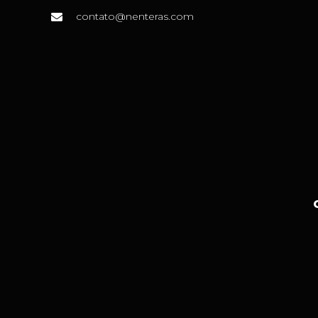
Ir
contato@nenteras.com
para
o
conteúdo