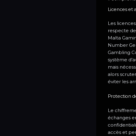
Licences et 
Les licences
respecte des
Malta Gamin
Number Gene
Gambling Co
système d’au
mais nécessi
alors scrute
éviter les a
Protection d
Le chiffreme
échanges ent
confidential
accès et pe