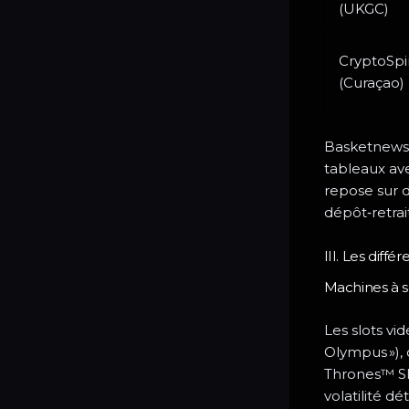
(UKGC)
CryptoSpi
(Curaçao)
Basketnews.
tableaux av
repose sur d
dépôt‑retrai
III. Les diff
Machines à so
Les slots vi
Olympus »), 
Thrones™ Slo
volatilité d