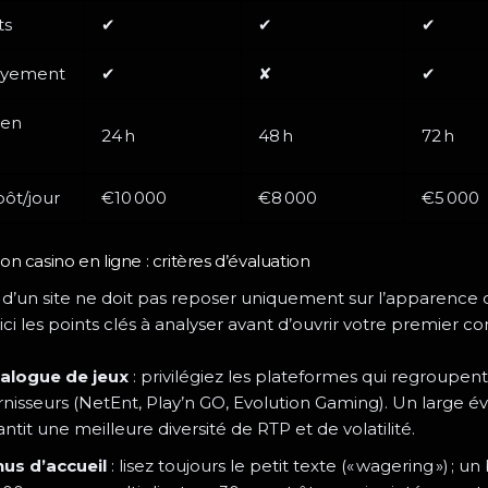
ts
✔︎
✔︎
✔︎
ayement
✔︎
✘
✔︎
yen
24 h
48 h
72 h
pôt/jour
€10 000
€8 000
€5 000
 bon casino en ligne : critères d’évaluation
n d’un site ne doit pas reposer uniquement sur l’apparence
oici les points clés à analyser avant d’ouvrir votre premier c
alogue de jeux
: privilégiez les plateformes qui regroupent
rnisseurs (NetEnt, Play’n GO, Evolution Gaming). Un large év
antit une meilleure diversité de RTP et de volatilité.
us d’accueil
: lisez toujours le petit texte (« wagering ») ; u