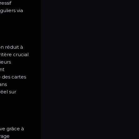
essif
guliers via
n réduit à
itère crucial
ieurs
nt
 des cartes
ans
éel sur
ve grâce à
rage