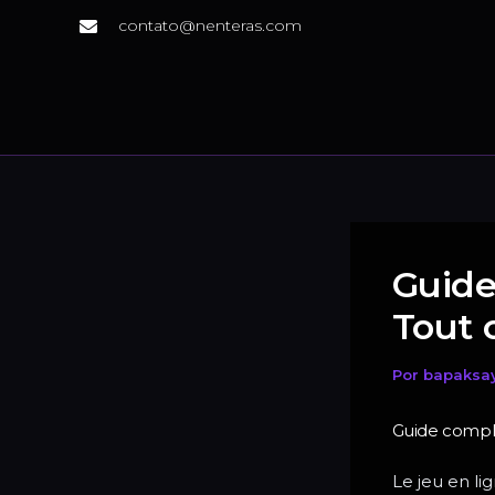
Ir
contato@nenteras.com
para
o
conteúdo
Guide
Tout 
Por
bapaksa
Guide comple
Le jeu en li