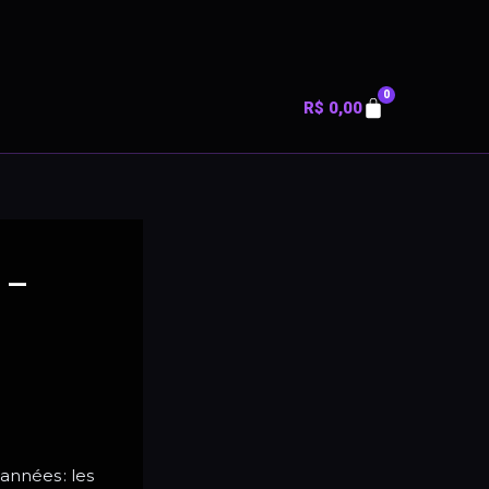
0
Carrinho
R$
0,00
 –
années : les