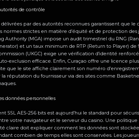
autorités de contrôle
 délivrées par des autorités reconnues garantissent que le 
 normes strictes en matière d’équité et de protection des 
g Authority (MGA) impose un audit trimestriel du RNG (R
rator) et un taux minimum de RTP (Return to Player) de 
mmission (UKGC) exige une vérification d’identité renforcé
to‑exclusion efficace. Enfin, Curaçao offre une licence plu
te que le site affiche clairement son numéro d’enregistremen
r la réputation du fournisseur via des sites comme Basket
rnaques.
es données personnelles
nt SSL AES‑256 bits est aujourd’hui le standard pour sécuris
re votre navigateur et le serveur du casino. Une politique
ité claire doit expliquer comment les données sont stockées
ndant combien de temps elles sont conservées. Les joueurs