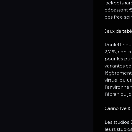
jackpots ra
dépassant €2
des free spi
Jeux de table
Roulette eu
2,7 %, contr
pour les pur
variantes co
légèrement 
virtuel ou u
l’environne
l’écran du j
Casino live 
Les studios
leurs studi