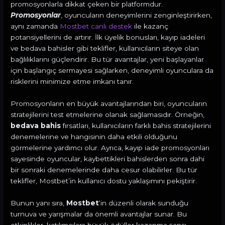
promosyonlarla dikkat çeken bir platformdur.
Promosyonlar
, oyuncuların deneyimlerini zenginleştirirken,
aynı zamanda
Mostbet canlı destek
ile kazanç
potansiyellerini de artırır. İlk üyelik bonusları, kayıp iadeleri
ve bedava bahisler gibi teklifler, kullanıcıların siteye olan
bağlılıklarını güçlendirir. Bu tür avantajlar, yeni başlayanlar
için başlangıç sermayesi sağlarken, deneyimli oyunculara da
risklerini minimize etme imkanı tanır.
Promosyonların en büyük avantajlarından biri, oyuncuların
stratejilerini test etmelerine olanak sağlamasıdır. Örneğin,
bedava bahis
fırsatları, kullanıcıların farklı bahis stratejilerini
denemelerine ve hangisinin daha etkili olduğunu
görmelerine yardımcı olur. Ayrıca, kayıp iade promosyonları
sayesinde oyuncular, kaybettikleri bahislerden sonra dahi
bir sonraki denemelerinde daha cesur olabilirler. Bu tür
teklifler, Mostbet’in kullanıcı dostu yaklaşımını pekiştirir.
Bunun yanı sıra,
Mostbet
‘in düzenli olarak sunduğu
turnuva ve yarışmalar da önemli avantajlar sunar. Bu
etkinlikler, katılımcılara büyük ödüller kazanma şansı