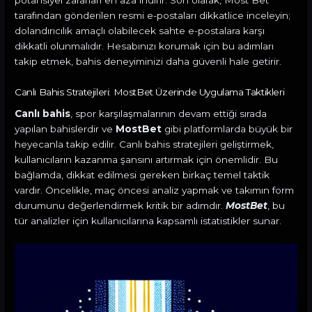
tarafından gönderilen resmi e-postaları dikkatlice inceleyin;
dolandırıcılık amaçlı olabilecek sahte e-postalara karşı
dikkatli olunmalıdır. Hesabınızı korumak için bu adımları
takip etmek, bahis deneyiminizi daha güvenli hale getirir.
Canlı Bahis Stratejileri: MostBet Üzerinde Uygulama Taktikleri
Canlı bahis
, spor karşılaşmalarının devam ettiği sırada
yapılan bahislerdir ve
MostBet
gibi platformlarda büyük bir
heyecanla takip edilir. Canlı bahis stratejileri geliştirmek,
kullanıcıların kazanma şansını artırmak için önemlidir. Bu
bağlamda, dikkat edilmesi gereken birkaç temel taktik
vardır. Öncelikle, maç öncesi analiz yapmak ve takımın form
durumunu değerlendirmek kritik bir adımdır.
MostBet
, bu
tür analizler için kullanıcılarına kapsamlı istatistikler sunar.