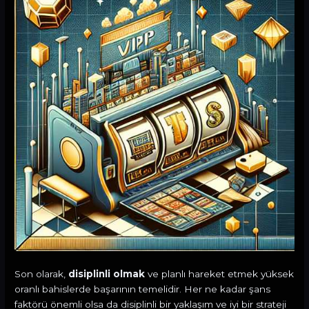
Son olarak,
disiplinli olmak
ve planlı hareket etmek yüksek
oranlı bahislerde başarının temelidir. Her ne kadar şans
faktörü önemli olsa da disiplinli bir yaklaşım ve iyi bir strateji