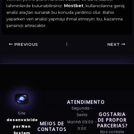
tahminlerde bulunabilirsiniz.
Mostbet
, kullanıcılarına geniş
analiz araçları sunarak bu konuda yardımcı olur. Bahis
yaparken veri analizi yapmayı ihmal etmeyin; bu, kazanma
şansınızı artıracaktır.
PREVIOUS
NEXT
ATENDIMENTO
Segunda -
Site
Sexta
GOSTARIA
desenvolvido
DE PROPOR
Manhã 09:00 -
MEIOS DE
PARCERIAS?
por Nen
11:00
CONTATOS
Nos contate
System