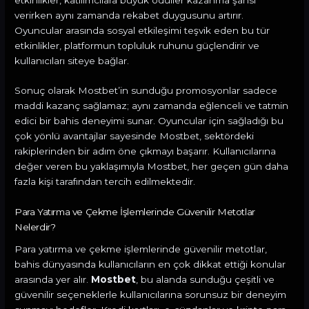
verirken aynı zamanda rekabet duygusunu artırır.
Oyuncular arasında sosyal etkileşimi teşvik eden bu tür
etkinlikler, platformun topluluk ruhunu güçlendirir ve
kullanıcıları siteye bağlar.
Sonuç olarak Mostbet’in sunduğu promosyonlar sadece
maddi kazanç sağlamaz; aynı zamanda eğlenceli ve tatmin
edici bir bahis deneyimi sunar. Oyuncular için sağladığı bu
çok yönlü avantajlar sayesinde Mostbet, sektördeki
rakiplerinden bir adım öne çıkmayı başarır. Kullanıcılarına
değer veren bu yaklaşımıyla Mostbet, her geçen gün daha
fazla kişi tarafından tercih edilmektedir.
Para Yatırma ve Çekme İşlemlerinde Güvenilir Metotlar
Nelerdir?
Para yatırma ve çekme işlemlerinde güvenilir metotlar,
bahis dünyasında kullanıcıların en çok dikkat ettiği konular
arasında yer alır.
Mostbet
, bu alanda sunduğu çeşitli ve
güvenilir seçeneklerle kullanıcılarına sorunsuz bir deneyim