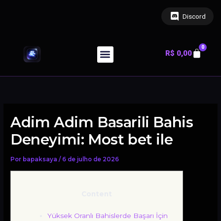
Ir
para
Discord
o
conteúdo
0
Carrin
Menu
R$
0,00
Adim Adim Basarili Bahis
Deneyimi: Most bet ile
Por
bapaksaya
/
6 de julho de 2026
Content
Yüksek Oranlı Bahislerde Başarı İçin