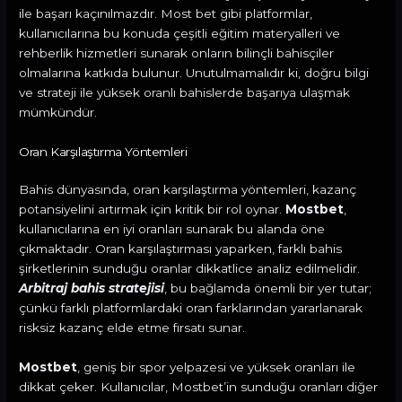
ile başarı kaçınılmazdır. Most bet gibi platformlar,
kullanıcılarına bu konuda çeşitli eğitim materyalleri ve
rehberlik hizmetleri sunarak onların bilinçli bahisçiler
olmalarına katkıda bulunur. Unutulmamalıdır ki, doğru bilgi
ve strateji ile yüksek oranlı bahislerde başarıya ulaşmak
mümkündür.
Oran Karşılaştırma Yöntemleri
Bahis dünyasında, oran karşılaştırma yöntemleri, kazanç
potansiyelini artırmak için kritik bir rol oynar.
Mostbet
,
kullanıcılarına en iyi oranları sunarak bu alanda öne
çıkmaktadır. Oran karşılaştırması yaparken, farklı bahis
şirketlerinin sunduğu oranlar dikkatlice analiz edilmelidir.
Arbitraj bahis stratejisi
, bu bağlamda önemli bir yer tutar;
çünkü farklı platformlardaki oran farklarından yararlanarak
risksiz kazanç elde etme fırsatı sunar.
Mostbet
, geniş bir spor yelpazesi ve yüksek oranları ile
dikkat çeker. Kullanıcılar, Mostbet’in sunduğu oranları diğer