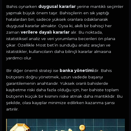
Bahis oynarken
duygusal kararlar
yerine mantıklı seçimler
yapmak büyük önem taşır. Bahisçilerin en sık yaptığı
hatalardan biri, sadece yüksek oranlara odaklanarak
duygusal kararlar almaktır. Oysa ki, akıllı bir bahisçi her
zaman
verilere dayalı kararlar
alır. Bu noktada,
istatistiksel analiz ve veri yorumlama becerileri ön plana
çıkar. Özellikle Most bet’in sunduğu analiz araçları ve
istatistikler, kullanıcıların daha bilinçli kararlar almasına
yardımcı olur.
Bir diğer önemli strateji ise
banka yönetimi
dir. Bahis
bütçesini doğru yönetmek, uzun vadede başarıyı
garantilemenin anahtarıdır. Yüksek oranlı bahislerde
kaybetme riski daha fazla olduğu için, her bahiste toplam
bütçenin küçük bir kısmını riske atmak daha mantıklıdır. Bu
şekilde, olası kayıplar minimize edilirken kazanma şansı
artırılır.