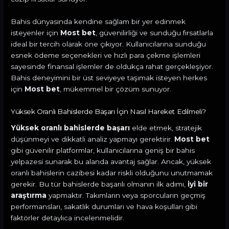
Bahis dünyasında kendine sağlam bir yer edinmek
isteyenler için
Most bet
, güvenilirliği ve sunduğu fırsatlarla
ideal bir tercih olarak öne çıkıyor. Kullanıcılarına sunduğu
esnek ödeme seçenekleri ve hızlı para çekme işlemleri
sayesinde finansal işlemler de oldukça rahat gerçekleşiyor.
Bahis deneyimini bir üst seviyeye taşımak isteyen herkes
için
Most bet
, mükemmel bir çözüm sunuyor.
Yüksek Oranlı Bahislerde Başarı İçin Nasıl Hareket Edilmeli?
Yüksek oranlı bahislerde başarı
elde etmek, stratejik
düşünmeyi ve dikkatli analiz yapmayı gerektirir.
Most bet
gibi güvenilir platformlar, kullanıcılarına geniş bir bahis
yelpazesi sunarak bu alanda avantaj sağlar. Ancak, yüksek
oranlı bahislerin cazibesi kadar riskli olduğunu unutmamak
gerekir. Bu tür bahislerde başarılı olmanın ilk adımı,
iyi bir
araştırma
yapmaktır. Takımların veya sporcuların geçmiş
performansları, sakatlık durumları ve hava koşulları gibi
faktörler detaylıca incelenmelidir.