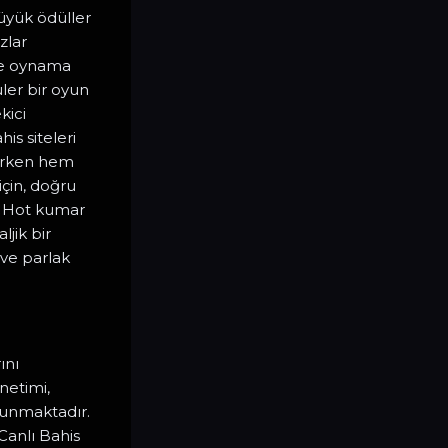
büyük ödüller
zlar
de oynama
ler bir oyun
kici
is siteleri
larken hem
çin, doğru
g Hot kumar
ljik bir
 ve parlak
ını
netimi,
ulunmaktadır.
Canlı Bahis