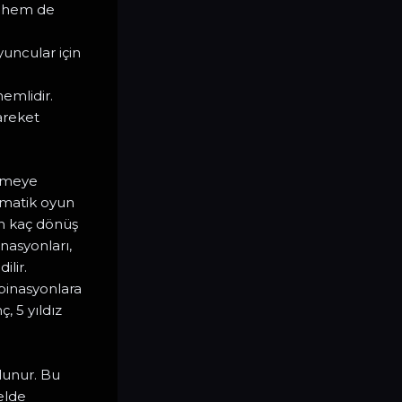
ır hem de
uncular için
nemlidir.
areket
üğmeye
omatik oyun
an kaç dönüş
nasyonları,
lir.
binasyonlara
, 5 yıldız
ulunur. Bu
elde