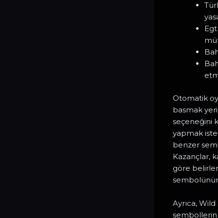
Tür
yas
Egt
mük
Bahi
Bah
etme
Otomatik oy
basmak yeri
seçeneğini 
yapmak isted
benzer sembo
Kazançlar, 
göre belirle
sembolünün 
Ayrıca, Wild
sembollerin 