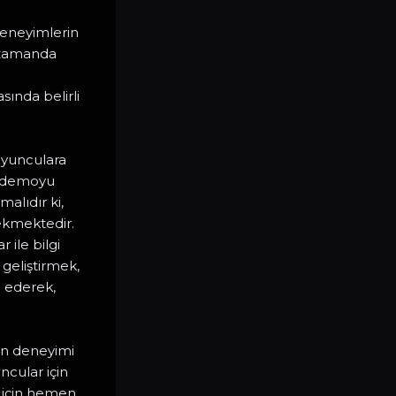
 deneyimlerin
r zamanda
sında belirli
oyunculara
a, demoyu
alıdır ki,
ekmektedir.
 ile bilgi
 geliştirmek,
p ederek,
yun deneyimi
cular için
 için hemen