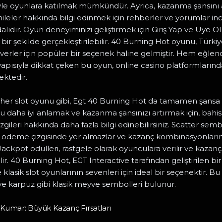
yle oyunlara katılmak mümkündür. Ayrıca, kazanma şansını a
 hileler hakkında bilgi edinmek için rehberler ve yorumlar i
alıdır. Oyun deneyiminizi geliştirmek için Giriş Yap ve Üye Ol
ı bir şekilde gerçekleştirilebilir. 40 Burning Hot oyunu, Türki
erler için popüler bir seçenek haline gelmiştir. Hem eğlen
apısıyla dikkat çeken bu oyun, online casino platformlarında
ektedir.
her slot oyunu gibi, Egt 40 Burning Hot da tamamen şansa d
 daha iyi anlamak ve kazanma şansınızı artırmak için, bahis s
ileri hakkında daha fazla bilgi edinebilirsiniz. Scatter sembo
r ödeme çizgisinde yer almazlar ve kazanç kombinasyonların
Jackpot ödülleri, rastgele olarak oyunculara verilir ve kazanç
ir. 40 Burning Hot, EGT Interactive tarafından geliştirilen bir
klasik slot oyunlarının sevenleri için ideal bir seçenektir. B
 ve karpuz gibi klasik meyve sembolleri bulunur.
Kumar: Büyük Kazanç Fırsatları