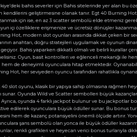
kiye’deki bahis severler için Bahis sitelerinde yer alan bu özel
n kendilerini geliştirmesine olanak tanır. Egt 40 Burning Hot
anmak için ise, en az 3 scatter sembolü elde etmeniz gerek
yun içi özelliklere erişmenize ve ücretsiz dönüşler kazanm
rning Hot, modern slot oyunları arasında dikkat çeken bir se
ının anahtarı, doğru stratejileri uygulamak ve oyunun dinami
eçiyor. Bahis yaparken dikkatli olmalı ve belirli kurallar çe
lisiniz. Oyun, basit kontrolleri ve eğlenceli mekaniği ile he
 hem de deneyimli oyunculara hitap etmektedir. Oynanabili
ing Hot, her seviyeden oyuncu tarafından rahatlıkla oynanab
40 slot oyunu, klasik bir yapıya sahip olmasına rağmen hey
rı sunar. Oyunda Wild ve Scatter sembolleri büyük kazançla
ar. Ayrıca, oyunda 4 farklı jackpot bulunur ve bu jackpotlar b
ktive edilerek oyunculara büyük ödüller sunar. Bu bonus tur
ini hem de kazanç potansiyelini önemli ölçüde artırır. Yonc
unculara şans sembolü olan yonca ile büyük ödüller kazanma
nlar, renkli grafikleri ve heyecan verici bonus turlarıyla dik