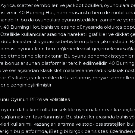
z. Ayrıca, scatter sembolleri ve jackpot ödülleri, oyunculara 
sı verir. 40 Burning Hot, hem masaüstü hem de mobil ciha
nanabilir, bu da oyunculara oyunu istedikleri zaman ve yer
. 40 Burning Hot, bahis ve casino dünyasında oldukça popü
Özellikle kullanıcılar arasında hareketli grafikler ve dikkat çe
 dolu karakteristik yapısı sebebiyle ön plana çıkmaktadır. Bah
 alması, oyuncuların hem eğlenceli vakit geçirmelerini sağ
lde etmelerine olanak tanır. Bu oyunu denemek isteyenler i
e bonuslar sunan platformlar tercih edilmelidir. 40 Burnin
 ve ses açısından klasik slot makinelerine sadık kalarak nosta
r. Grafikler, canlı renklerde tasarlanmış meyve sembolleri
erle zenginleştirilmiştir.
unu: Oyunun RTP’si ve Volatilitesi
oyunu daha kontrollü bir şekilde oynamalarını ve kazançlar
 sağlamak için tasarlanmıştır. Bu stratejiler arasında bahis yö
leri kullanımı, kazançları artırma ve stop-loss stratejileri b
r için bu platformda, iBet gibi birçok bahis sitesi üzerinden 