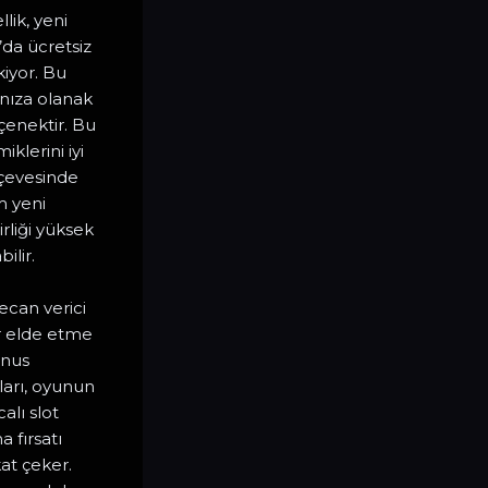
lik, yeni
’da ücretsiz
iyor. Bu
anıza olanak
çenektir. Bu
klerini iyi
rçevesinde
m yeni
rliği yüksek
ilir.
ecan verici
r elde etme
onus
ları, oyunun
alı slot
 fırsatı
kat çeker.