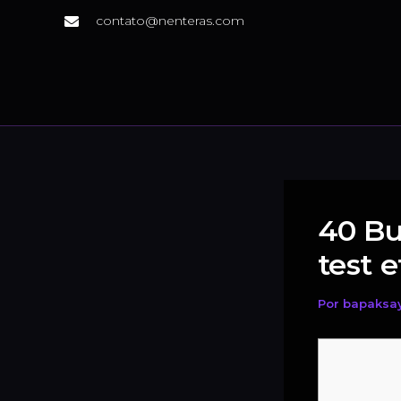
Ir
contato@nenteras.com
para
o
conteúdo
40 Bu
test e
Por
bapaksa