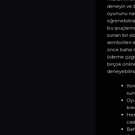
deneyin ve b
oyununu nası
öğrenebilirs
bu ipuçların
sunan bir sl
sembolleri 
önce bahis m
ödeme çizgi
birçok onlin
deneyebilirsi
Yon
sun
Oyu
kred
Hem
cas
Bahi