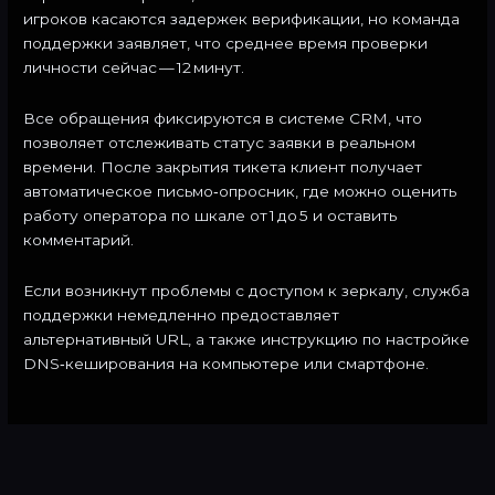
игроков касаются задержек верификации, но команда
поддержки заявляет, что среднее время проверки
личности сейчас — 12 минут.
Все обращения фиксируются в системе CRM, что
позволяет отслеживать статус заявки в реальном
времени. После закрытия тикета клиент получает
автоматическое письмо‑опросник, где можно оценить
работу оператора по шкале от 1 до 5 и оставить
комментарий.
Если возникнут проблемы с доступом к зеркалу, служба
поддержки немедленно предоставляет
альтернативный URL, а также инструкцию по настройке
DNS‑кеширования на компьютере или смартфоне.