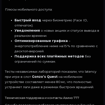
Плюсы мобильного доступа:
Быстрый вход
через биометрию (Face ID,
отпечаток).
Уведомления
о новых акциях и статусе вывода в
реальном времени.
Оптимизированные графика
–
энергопотребление ниже на 15 % по сравнению с
десктоп‑версией.
Поддержка всех платёжных методов
без
ограничений по суммам.
Тесты независимых лабораторий показали, что latency
при игре в слот
Gonzo’s Quest
на мобильном
устройстве составляет менее 80 мс, что полностью
устраняет лаги даже в режимах быстроих вращений.
Техническая поддержка и контакты Азино 777