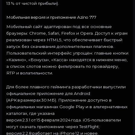
13 % от чистой прибыли).
Мобильная версия и приложение Azino 777
Мобильный сайт адаптирован под все основные
браузеры: Chrome, Safari, Firefox и Opera. Доступ к играм
реализован через HTML5, что обеспечивает быстрый
запуск без скачивания дополнительных плагинов.
Пользовательский интерфейс упрощён: главные кнопки
«Казино», «Бонусы», «Касса» находятся в нижнем меню,
а список слотов можно фильтровать по провайдеру,
RTP и волатильности.
Для более плавного гейминга разработчики выпустили
официальное приложение для Android
(APK в размерах 30 МБ). Приложение доступно в
официальных магазинах Google Play и в альтернативных
каталогах, где указана
версия 2.3.1 от 15 февраля 2024 года. iOS‑пользователи
могут скачать приложение через TestFlight;
версия 2.2.8 работает на iPhone 12 и новее.