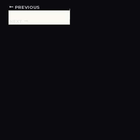
PREVIOUS
NEXT