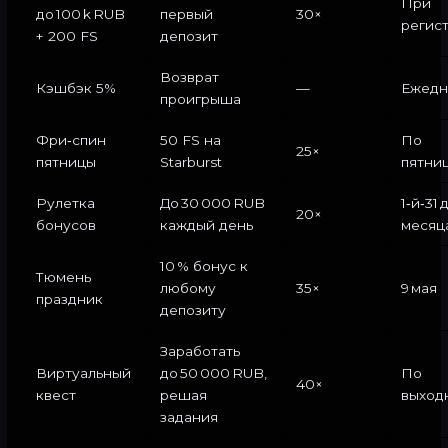
При
до 100 k RUB
первый
30×
регис
+ 200 FS
депозит
Возврат
Кэшбэк 5%
—
Ежедн
проигрыша
Фри‑спин
50 FS на
По
25×
пятницы
Starburst
пятни
Рулетка
До 30 000 RUB
1‑й‑31 
20×
бонусов
каждый день
месяц
10 % бонус к
Тюмень
любому
35×
9 мая
праздник
депозиту
Заработать
Виртуальный
до 50 000 RUB,
По
40×
квест
решая
выход
задания