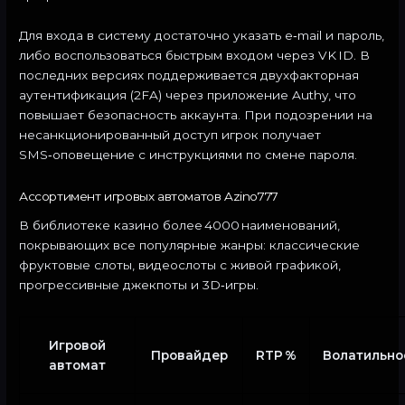
Для входа в систему достаточно указать e‑mail и пароль,
либо воспользоваться быстрым входом через VK ID. В
последних версиях поддерживается двухфакторная
аутентификация (2FA) через приложение Authy, что
повышает безопасность аккаунта. При подозрении на
несанкционированный доступ игрок получает
SMS‑оповещение с инструкциями по смене пароля.
Ассортимент игровых автоматов Azino777
В библиотеке казино более 4000 наименований,
покрывающих все популярные жанры: классические
фруктовые слоты, видеослоты с живой графикой,
прогрессивные джекпоты и 3D‑игры.
Игровой
Провайдер
RTP %
Волатильно
автомат